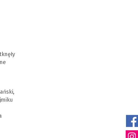
tknęły
one
ański,
ejmiku
a