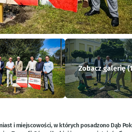
Zobacz galerię (
miast i miejscowości, w których posadzono Dąb Pok