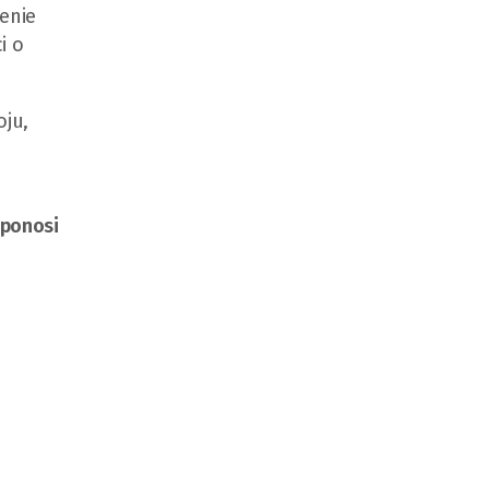
ienie
i o
oju,
 ponosi