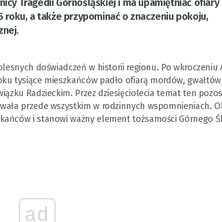
nicy Tragedii Górnośląskiej i ma upamiętniać ofiary
roku, a także przypominać o znaczeniu pokoju,
znej.
olesnych doświadczeń w historii regionu. Po wkroczeniu 
oku tysiące mieszkańców padło ofiarą mordów, gwałtów
wiązku Radzieckim. Przez dziesięciolecia temat ten pozo
trwała przede wszystkim w rodzinnych wspomnieniach. O
zkańców i stanowi ważny element tożsamości Górnego Ś
ad