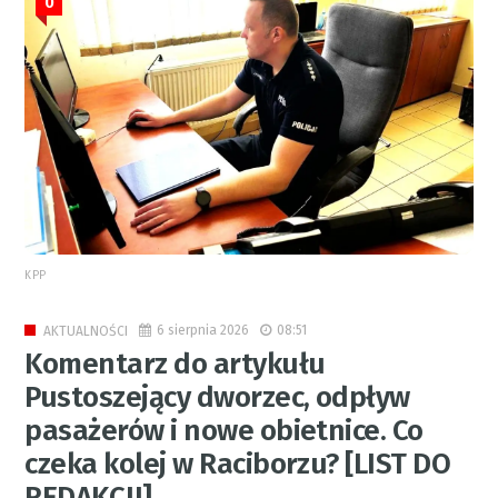
0
KPP
6 sierpnia 2026
08:51
AKTUALNOŚCI
Komentarz do artykułu
Pustoszejący dworzec, odpływ
pasażerów i nowe obietnice. Co
czeka kolej w Raciborzu? [LIST DO
REDAKCJI]