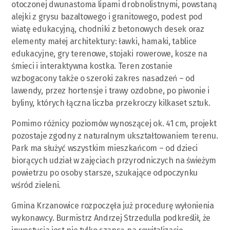
otoczonej dwunastoma lipami drobnolistnymi, powstaną
alejki z grysu bazaltowego i granitowego, podest pod
wiatę edukacyjną, chodniki z betonowych desek oraz
elementy małej architektury: ławki, hamaki, tablice
edukacyjne, gry terenowe, stojaki rowerowe, kosze na
śmieci i interaktywna kostka. Teren zostanie
wzbogacony także o szeroki zakres nasadzeń – od
lawendy, przez hortensje i trawy ozdobne, po piwonie i
byliny, których łączna liczba przekroczy kilkaset sztuk.
Pomimo różnicy poziomów wynoszącej ok. 41 cm, projekt
pozostaje zgodny z naturalnym ukształtowaniem terenu.
Park ma służyć wszystkim mieszkańcom – od dzieci
biorących udział w zajęciach przyrodniczych na świeżym
powietrzu po osoby starsze, szukające odpoczynku
wśród zieleni.
Gmina Krzanowice rozpoczęła już procedurę wyłonienia
wykonawcy. Burmistrz Andrzej Strzedulla podkreślił, że