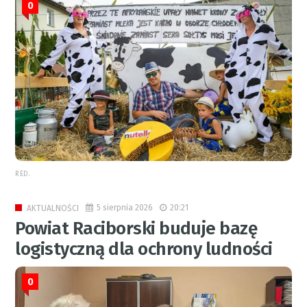
0
RED.
5 sierpnia 2026
20:21
AKTUALNOŚCI
Powiat Raciborski buduje bazę
logistyczną dla ochrony ludności
0