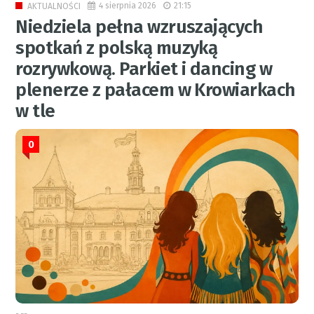
4 sierpnia 2026
21:15
AKTUALNOŚCI
Niedziela pełna wzruszających
spotkań z polską muzyką
rozrywkową. Parkiet i dancing w
plenerze z pałacem w Krowiarkach
w tle
0