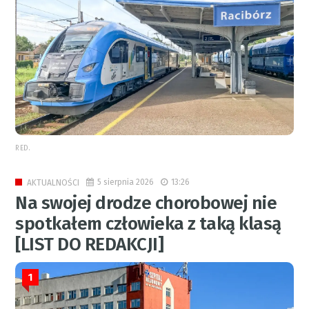
RED.
5 sierpnia 2026
13:26
AKTUALNOŚCI
Na swojej drodze chorobowej nie
spotkałem człowieka z taką klasą
[LIST DO REDAKCJI]
1