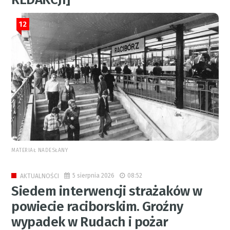
12
MATERIAŁ NADESŁANY
5 sierpnia 2026
08:52
AKTUALNOŚCI
Siedem interwencji strażaków w
powiecie raciborskim. Groźny
wypadek w Rudach i pożar