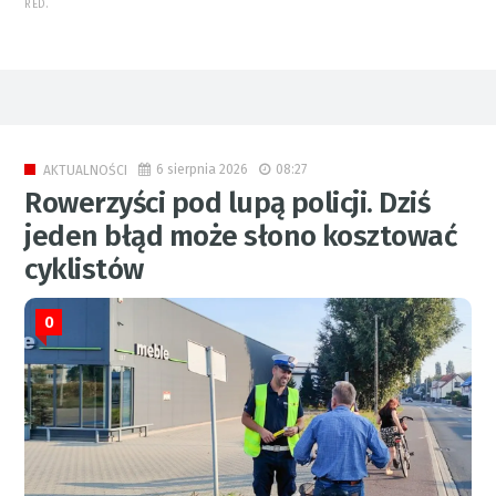
RED.
6 sierpnia 2026
08:27
AKTUALNOŚCI
Rowerzyści pod lupą policji. Dziś
jeden błąd może słono kosztować
cyklistów
0