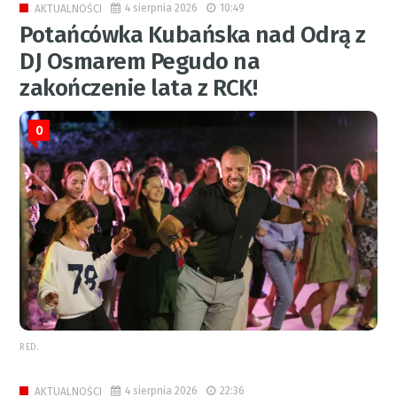
4 sierpnia 2026
10:49
AKTUALNOŚCI
Potańcówka Kubańska nad Odrą z
DJ Osmarem Pegudo na
zakończenie lata z RCK!
0
RED.
4 sierpnia 2026
22:36
AKTUALNOŚCI