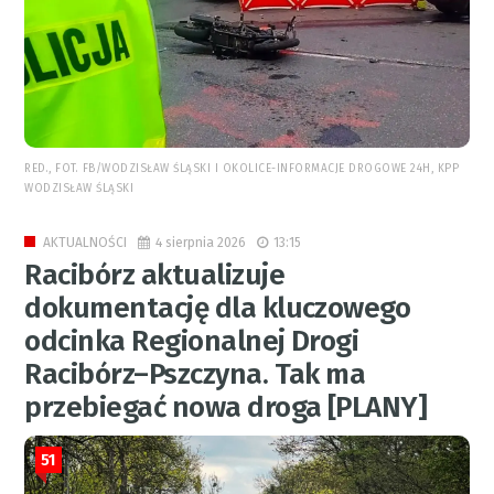
RED., FOT. FB/WODZISŁAW ŚLĄSKI I OKOLICE-INFORMACJE DROGOWE 24H, KPP
WODZISŁAW ŚLĄSKI
4 sierpnia 2026
13:15
AKTUALNOŚCI
Racibórz aktualizuje
dokumentację dla kluczowego
odcinka Regionalnej Drogi
Racibórz–Pszczyna. Tak ma
przebiegać nowa droga [PLANY]
51