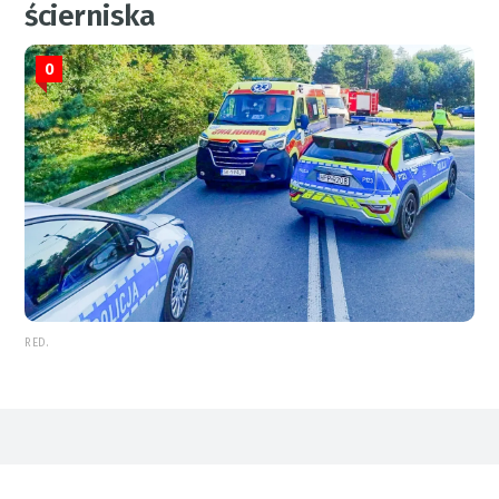
ścierniska
0
RED.