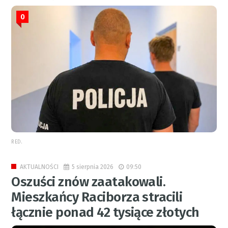
0
RED.
5 sierpnia 2026
09:50
AKTUALNOŚCI
Oszuści znów zaatakowali.
Mieszkańcy Raciborza stracili
łącznie ponad 42 tysiące złotych