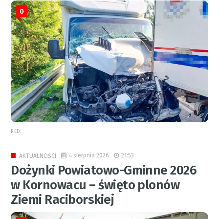
0
RED.
4 sierpnia 2026
21:53
AKTUALNOŚCI
Dożynki Powiatowo-Gminne 2026
w Kornowacu – święto plonów
Ziemi Raciborskiej