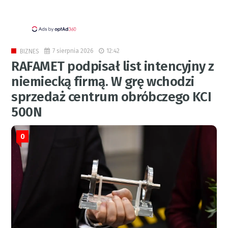
7 sierpnia 2026
12:42
BIZNES
RAFAMET podpisał list intencyjny z
niemiecką firmą. W grę wchodzi
sprzedaż centrum obróbczego KCI
500N
0