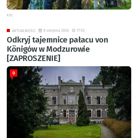
RED.
8 sierpnia 2026
17:50
AKTUALNOŚCI
Odkryj tajemnice pałacu von
Königów w Modzurowie
[ZAPROSZENIE]
0