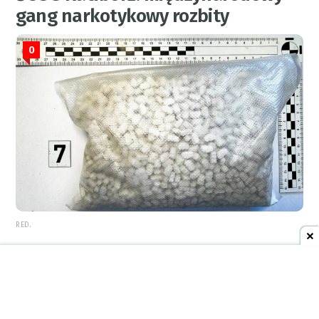
gang narkotykowy rozbity
0
RED.
7 sierpnia 2026
22:05
AKTUALNOŚCI
Urzędy skarbowe zamknięte 14
sierpnia. Wyznaczono dzień wolny