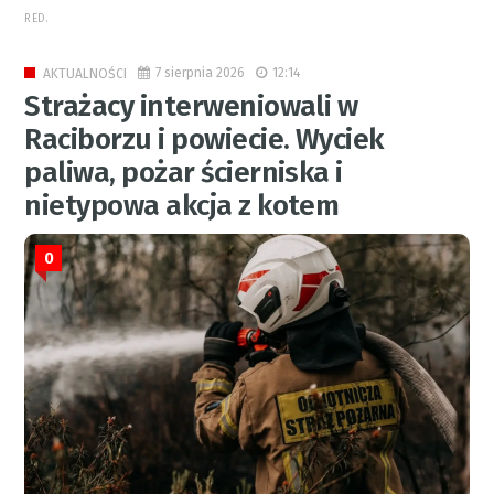
RED.
7 sierpnia 2026
12:14
AKTUALNOŚCI
Strażacy interweniowali w
Raciborzu i powiecie. Wyciek
paliwa, pożar ścierniska i
nietypowa akcja z kotem
0