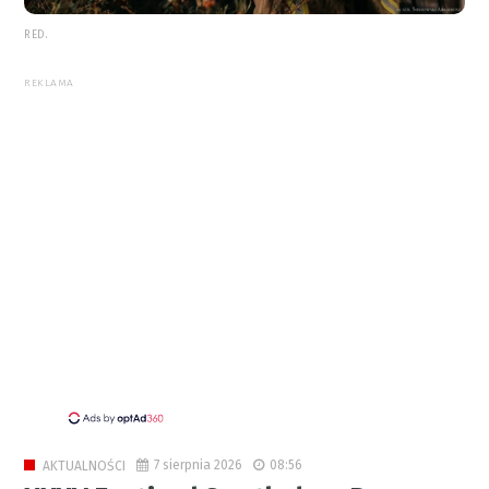
RED.
REKLAMA
7 sierpnia 2026
08:56
AKTUALNOŚCI