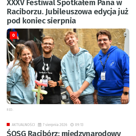
XXXV Festiwal Spotkałem Pana w
Raciborzu. Jubileuszowa edycja już
pod koniec sierpnia
0
RED.
7 sierpnia 2026
09:13
AKTUALNOŚCI
ŚOSG Racibórz: międzynarodowy