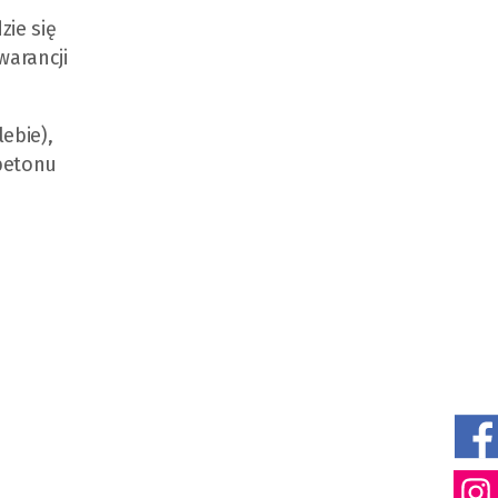
zie się
warancji
ebie),
 betonu