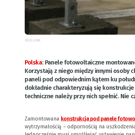
REKLAMA
Polska
:
Panele fotowoltaiczne montowane
Korzystają z niego między innymi osoby 
paneli pod odpowiednim kątem ku południu
dokładnie charakteryzują się konstrukcje
techniczne należy przy nich spełnić. Nie c
Zamontowana
konstrukcja pod panele fotowo
wytrzymałością – odpornością na uszkodzeni
Jednocześnie musi umożliwiać ustawienie pa