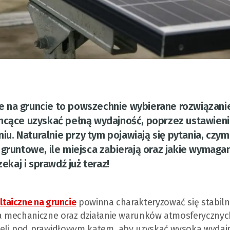
 na gruncie to powszechnie wybierane rozwiązani
chcące uzyskać pełną wydajność, poprzez ustawien
. Naturalnie przy tym pojawiają się pytania, czym
 gruntowe, ile miejsca zabierają oraz jakie wymaga
zekaj i sprawdź już teraz!
ltaiczne na gruncie
powinna charakteryzować się stabilno
a mechaniczne oraz działanie warunków atmosferycznyc
neli pod prawidłowym kątem, aby uzyskać wysoką wydaj