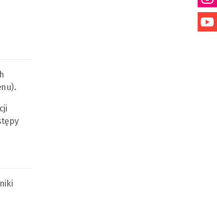
h
nu).
ji
stępy
niki