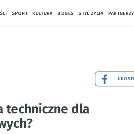
ŚCI
SPORT
KULTURA
BIZNES
STYL ŻYCIA
PARTNERZ
UDOSTĘ
 techniczne dla
owych?