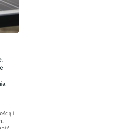
e.
ie
nia
ścią i
h.
ność