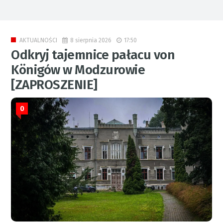
8 sierpnia 2026
17:50
AKTUALNOŚCI
Odkryj tajemnice pałacu von
Königów w Modzurowie
[ZAPROSZENIE]
0