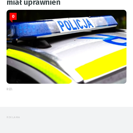
miał uprawnień
0
RED.
REKLAMA