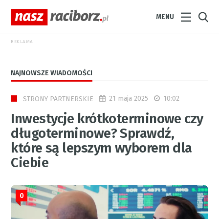
MENU
REKLAMA
NAJNOWSZE WIADOMOŚCI
21 maja 2025
10:02
STRONY PARTNERSKIE
Inwestycje krótkoterminowe czy
długoterminowe? Sprawdź,
które są lepszym wyborem dla
Ciebie
0