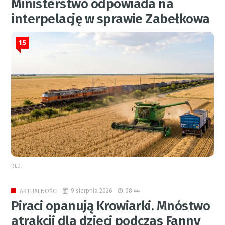
Ministerstwo odpowiada na
interpelację w sprawie Zabełkowa
15
RED.
9 sierpnia 2026
08:44
AKTUALNOŚCI
Piraci opanują Krowiarki. Mnóstwo
atrakcji dla dzieci podczas Fanny