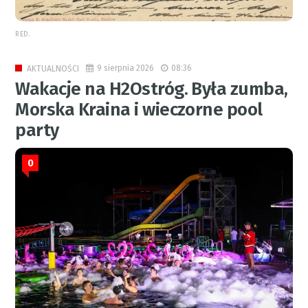
RED.
9 sierpnia 2026
08:36
AKTUALNOŚCI
Wakacje na H2Ostróg. Była zumba,
Morska Kraina i wieczorne pool
party
0