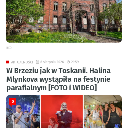
RED.
8 sierpnia 2026
21:59
AKTUALNOŚCI
W Brzeziu jak w Toskanii. Halina
Mlynkova wystąpiła na festynie
parafialnym [FOTO i WIDEO]
0