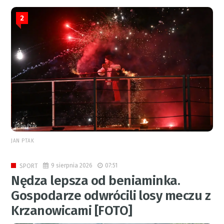
2
JAN PTAK
9 sierpnia 2026
07:51
SPORT
Nędza lepsza od beniaminka.
Gospodarze odwrócili losy meczu z
Krzanowicami [FOTO]