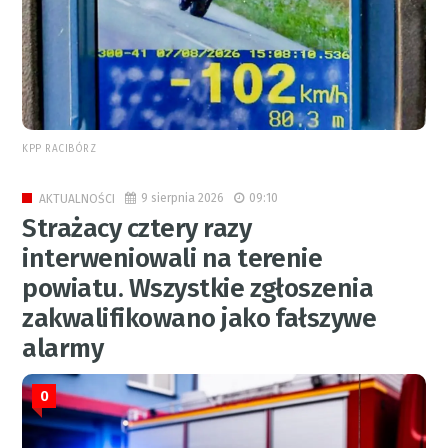
KPP RACIBÓRZ
9 sierpnia 2026
09:10
AKTUALNOŚCI
Strażacy cztery razy
interweniowali na terenie
powiatu. Wszystkie zgłoszenia
zakwalifikowano jako fałszywe
alarmy
0