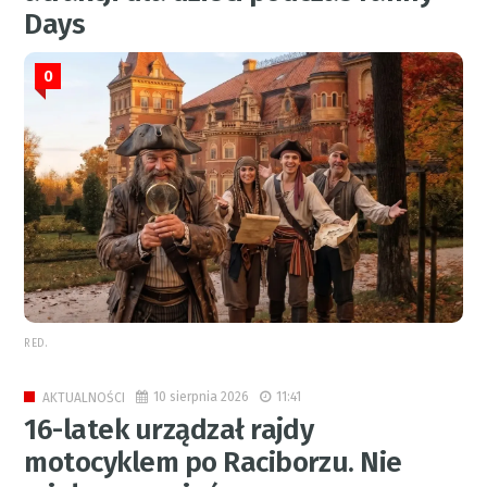
Days
0
RED.
10 sierpnia 2026
11:41
AKTUALNOŚCI
16-latek urządzał rajdy
motocyklem po Raciborzu. Nie