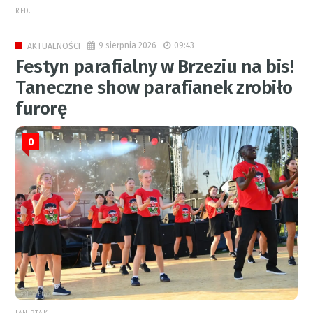
RED.
9 sierpnia 2026
09:43
AKTUALNOŚCI
Festyn parafialny w Brzeziu na bis!
Taneczne show parafianek zrobiło
furorę
0