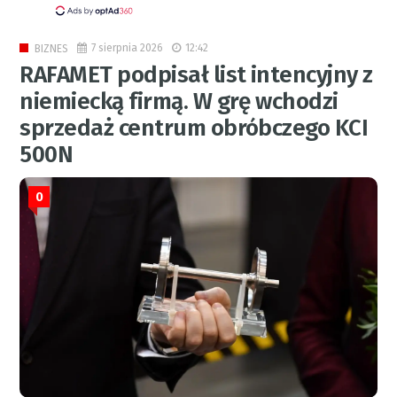
7 sierpnia 2026
12:42
BIZNES
RAFAMET podpisał list intencyjny z
niemiecką firmą. W grę wchodzi
sprzedaż centrum obróbczego KCI
500N
0