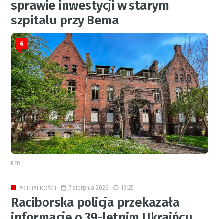
sprawie inwestycji w starym
szpitalu przy Bema
6
RED.
7 sierpnia 2026
19:25
AKTUALNOŚCI
Raciborska policja przekazała
informacje o 39-letnim Ukraińcu.