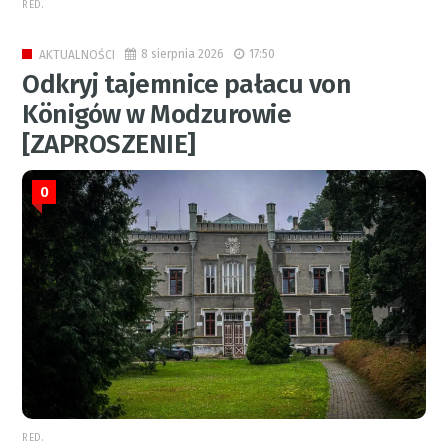
RED.
8 sierpnia 2026
17:50
AKTUALNOŚCI
Odkryj tajemnice pałacu von
Königów w Modzurowie
[ZAPROSZENIE]
0
RED.