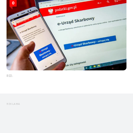
0
RED.
REKLAMA