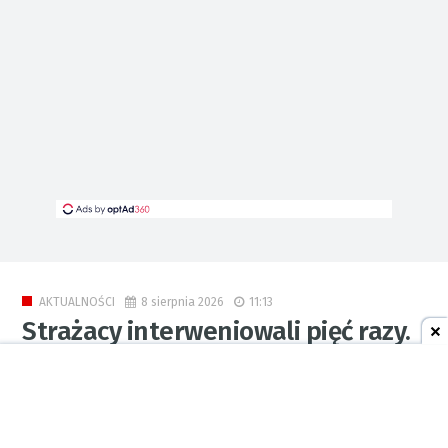
8 sierpnia 2026
11:13
AKTUALNOŚCI
Strażacy interweniowali pięć razy.
Pożar ścierniska i kolizja
0