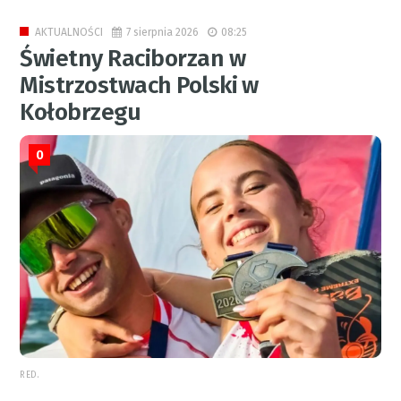
7 sierpnia 2026
08:25
AKTUALNOŚCI
Świetny Raciborzan w
Mistrzostwach Polski w
Kołobrzegu
0
RED.