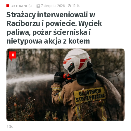
7 sierpnia 2026
12:14
AKTUALNOŚCI
Strażacy interweniowali w
Raciborzu i powiecie. Wyciek
paliwa, pożar ścierniska i
nietypowa akcja z kotem
0
RED.