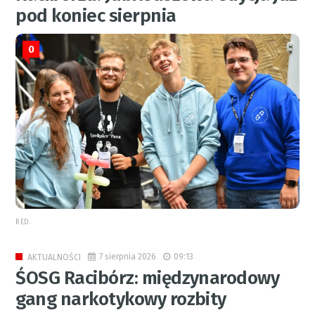
pod koniec sierpnia
0
RED.
7 sierpnia 2026
09:13
AKTUALNOŚCI
ŚOSG Racibórz: międzynarodowy
gang narkotykowy rozbity