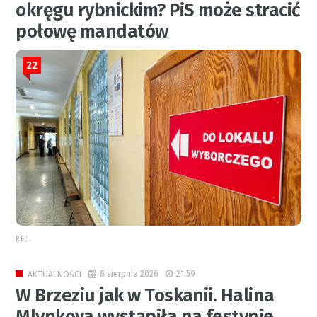
okręgu rybnickim? PiS może stracić
połowę mandatów
22
RED.
8 sierpnia 2026
21:59
AKTUALNOŚCI
W Brzeziu jak w Toskanii. Halina
Mlynkova wystąpiła na festynie