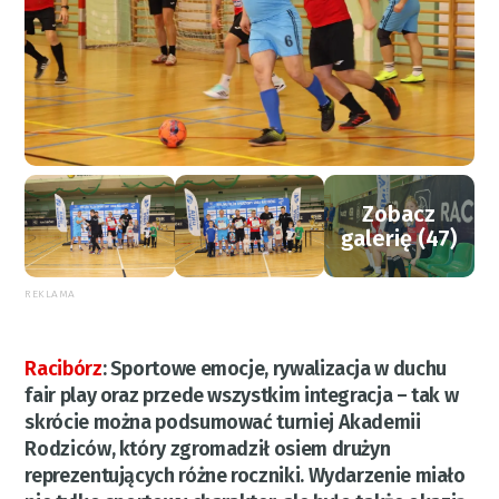
Zobacz
galerię (47)
REKLAMA
Racibórz
:
Sportowe emocje, rywalizacja w duchu
fair play oraz przede wszystkim integracja – tak w
skrócie można podsumować turniej Akademii
Rodziców, który zgromadził osiem drużyn
reprezentujących różne roczniki. Wydarzenie miało