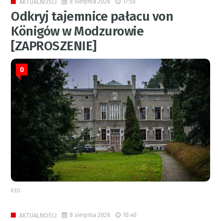
8 sierpnia 2026
17:50
AKTUALNOŚCI
Odkryj tajemnice pałacu von
Königów w Modzurowie
[ZAPROSZENIE]
0
RED.
8 sierpnia 2026
10:40
AKTUALNOŚCI