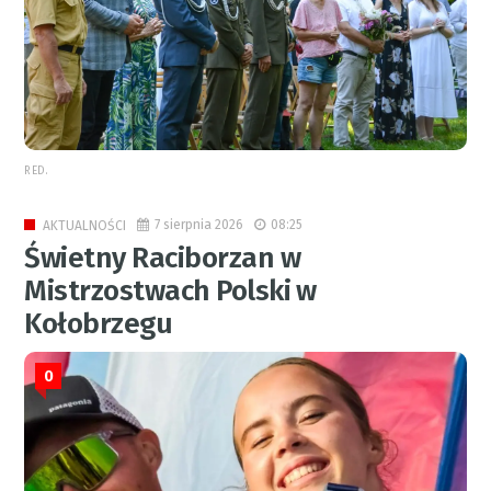
RED.
7 sierpnia 2026
08:25
AKTUALNOŚCI
Świetny Raciborzan w
Mistrzostwach Polski w
Kołobrzegu
0