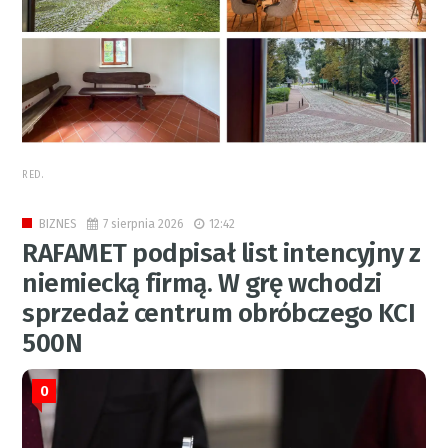
RED.
7 sierpnia 2026
12:42
BIZNES
RAFAMET podpisał list intencyjny z
niemiecką firmą. W grę wchodzi
sprzedaż centrum obróbczego KCI
500N
0