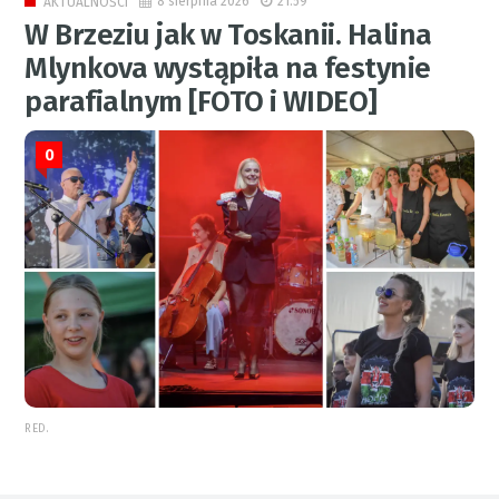
8 sierpnia 2026
21:59
AKTUALNOŚCI
W Brzeziu jak w Toskanii. Halina
Mlynkova wystąpiła na festynie
parafialnym [FOTO i WIDEO]
0
RED.