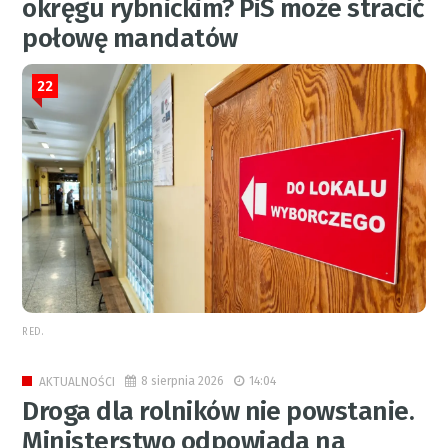
okręgu rybnickim? PiS może stracić
połowę mandatów
22
RED.
8 sierpnia 2026
14:04
AKTUALNOŚCI
Droga dla rolników nie powstanie.
Ministerstwo odpowiada na