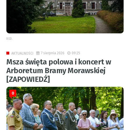
RED.
7 sierpnia 2026
09:25
AKTUALNOŚCI
Msza święta polowa i koncert w
Arboretum Bramy Morawskiej
[ZAPOWIEDŹ]
0