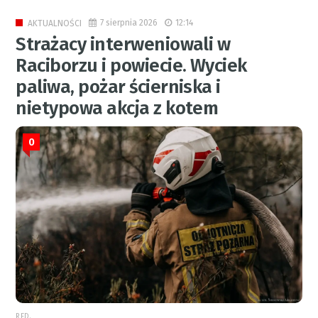
7 sierpnia 2026
12:14
AKTUALNOŚCI
Strażacy interweniowali w
Raciborzu i powiecie. Wyciek
paliwa, pożar ścierniska i
nietypowa akcja z kotem
0
RED.