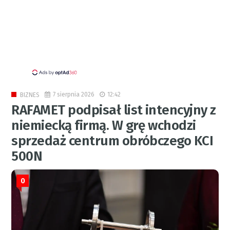
7 sierpnia 2026
12:42
BIZNES
RAFAMET podpisał list intencyjny z
niemiecką firmą. W grę wchodzi
sprzedaż centrum obróbczego KCI
500N
0