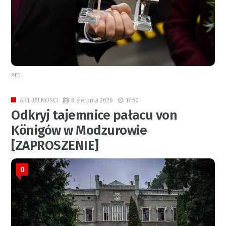
RED.
8 sierpnia 2026
17:50
AKTUALNOŚCI
Odkryj tajemnice pałacu von
Königów w Modzurowie
[ZAPROSZENIE]
0