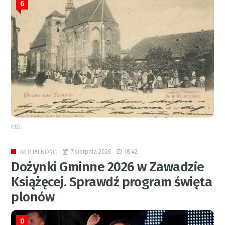
6
RED.
7 sierpnia 2026
18:42
AKTUALNOŚCI
Dożynki Gminne 2026 w Zawadzie
Książęcej. Sprawdź program święta
plonów
0