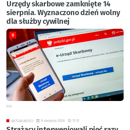
Urzędy skarbowe zamknięte 14
sierpnia. Wyznaczono dzień wolny
dla służby cywilnej
0
RED.
8 sierpnia 2026
11:13
AKTUALNOŚCI
Strażacy interweniowali pięć razy.