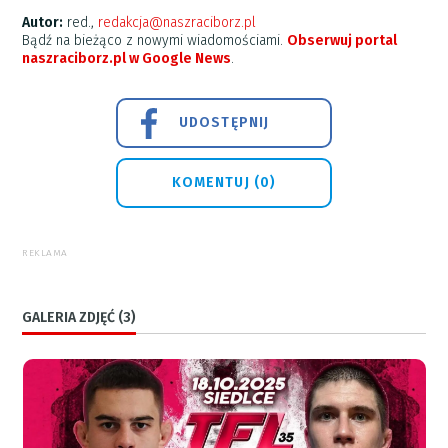
Autor:
red.,
redakcja@naszraciborz.pl
Bądź na bieżąco z nowymi wiadomościami.
Obserwuj portal
naszraciborz.pl w Google News
.
UDOSTĘPNIJ
KOMENTUJ (0)
REKLAMA
GALERIA ZDJĘĆ (3)