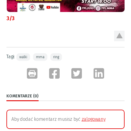
3/3
Tagi:
walki
mma
ring
KOMENTARZE (0)
Aby dodać komentarz musisz być
zalogowany