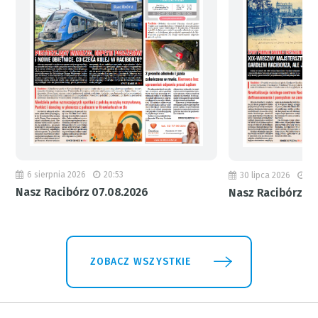
6 sierpnia 2026
20:53
30 lipca 2026
18
Nasz Racibórz 07.08.2026
Nasz Racibórz 31
ZOBACZ WSZYSTKIE