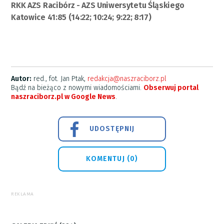
RKK AZS Racibórz - AZS Uniwersytetu Śląskiego
Katowice 41:85 (14:22; 10:24; 9:22; 8:17)
Autor:
red., fot. Jan Ptak,
redakcja@naszraciborz.pl
Bądź na bieżąco z nowymi wiadomościami.
Obserwuj portal
naszraciborz.pl w Google News
.
UDOSTĘPNIJ
KOMENTUJ (0)
REKLAMA