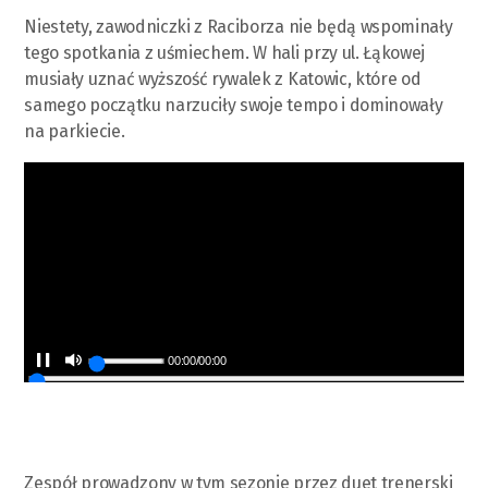
Niestety, zawodniczki z Raciborza nie będą wspominały
tego spotkania z uśmiechem. W hali przy ul. Łąkowej
musiały uznać wyższość rywalek z Katowic, które od
samego początku narzuciły swoje tempo i dominowały
na parkiecie.
00:00
/
00:00
Zespół prowadzony w tym sezonie przez duet trenerski