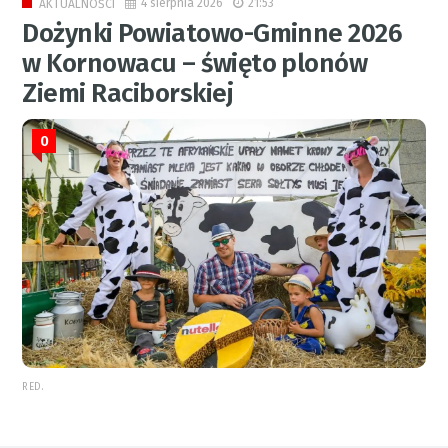
4 sierpnia 2026
21:53
AKTUALNOŚCI
Dożynki Powiatowo-Gminne 2026
w Kornowacu – święto plonów
Ziemi Raciborskiej
0
RED.