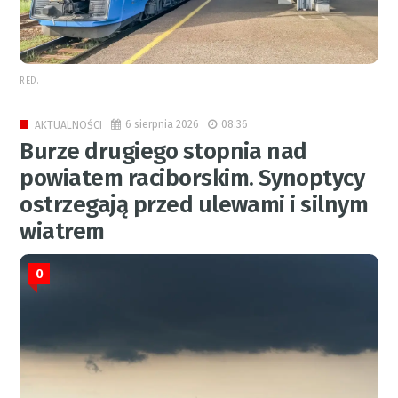
RED.
6 sierpnia 2026
08:36
AKTUALNOŚCI
Burze drugiego stopnia nad
powiatem raciborskim. Synoptycy
ostrzegają przed ulewami i silnym
wiatrem
0