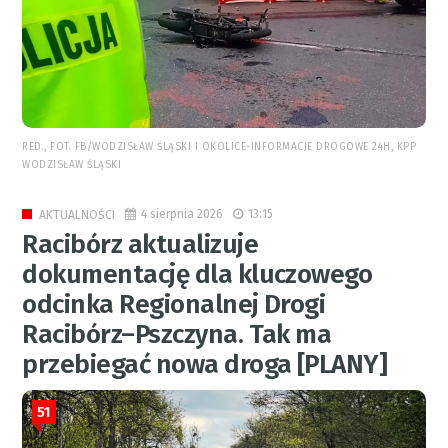
RED., FOT. FB/WODZISŁAW ŚLĄSKI I OKOLICE-INFORMACJE DROGOWE 24H, KPP
WODZISŁAW ŚLĄSKI
4 sierpnia 2026
13:15
AKTUALNOŚCI
Racibórz aktualizuje
dokumentację dla kluczowego
odcinka Regionalnej Drogi
Racibórz–Pszczyna. Tak ma
przebiegać nowa droga [PLANY]
51