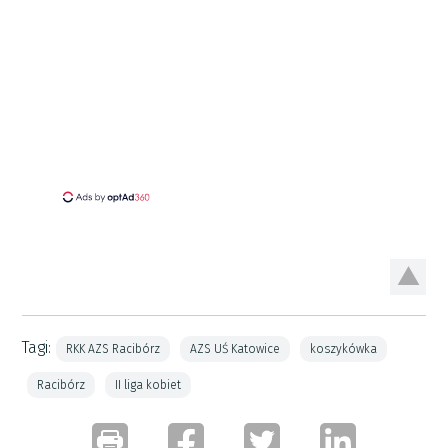
Tagi:
RKK AZS Racibórz
AZS UŚ Katowice
koszykówka
Racibórz
II liga kobiet