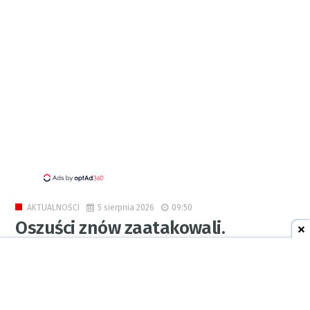
5 sierpnia 2026
09:50
AKTUALNOŚCI
Oszuści znów zaatakowali.
Mieszkańcy Raciborza stracili
łącznie ponad 42 tysiące złotych
0