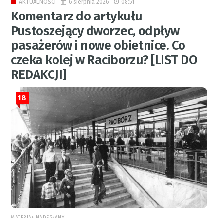
6 sierpnia 2026
08:51
AKTUALNOŚCI
Komentarz do artykułu
Pustoszejący dworzec, odpływ
pasażerów i nowe obietnice. Co
czeka kolej w Raciborzu? [LIST DO
REDAKCJI]
18
MATERIAŁ NADESŁANY