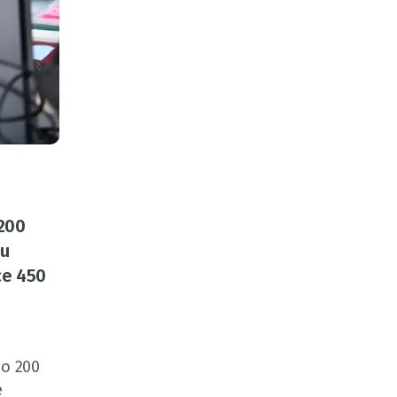
 200
ku
ce 450
no 200
e