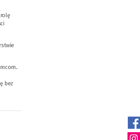
rolę
ci
rstwie
iemcom.
ę bez