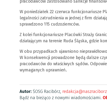
pracodawców zastosowano sankcje finansowe o
W poniedziałek 22 czerwca funkcjonariusze Pla
legalności zatrudnienia w jednej z firm dział
sprawdzono 115 cudzoziemców.
Z kolei funkcjonariusze Placówki Straży Granic
działającym na terenie Ruda Śląska, gdzie kon
W obu przypadkach ujawniono nieprawidłowoś
W konsekwencji prowadzone będą dalsze czyn
pracodawców do właściwych sądów. Odpowied
wymaganych uprawnień.
Autor:
ŚOSG Racibórz,
redakcja@naszraciborz
Bądź na bieżąco z nowymi wiadomościami.
Ob