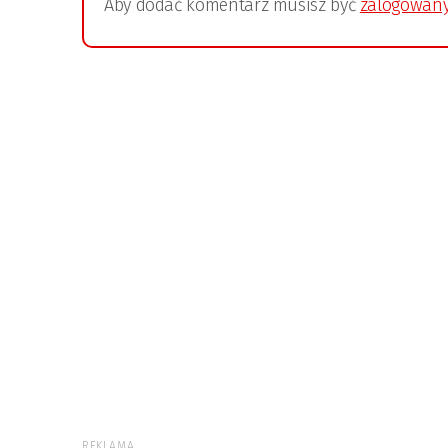
Aby dodać komentarz musisz być
zalogowan
REKLAMA