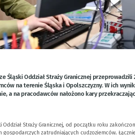
e Śląski Oddział Straży Granicznej przeprowadzili
emców na terenie Śląska i Opolszczyzny. W ich wyni
nie, a na pracodawców nałożono kary przekraczają
i Oddział Straży Granicznej, od początku roku zakończo
ch gospodarczych zatrudniających cudzoziemców. Łączni