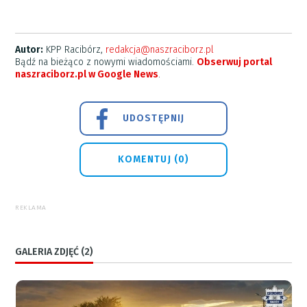
Autor:
KPP Racibórz,
redakcja@naszraciborz.pl
Bądź na bieżąco z nowymi wiadomościami.
Obserwuj portal
naszraciborz.pl w Google News
.
UDOSTĘPNIJ
KOMENTUJ (0)
REKLAMA
GALERIA ZDJĘĆ (2)