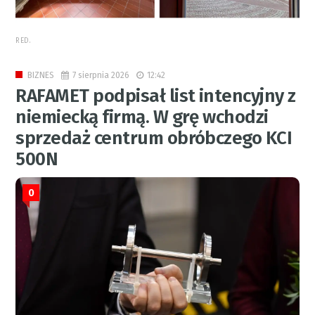
RED.
7 sierpnia 2026
12:42
BIZNES
RAFAMET podpisał list intencyjny z
niemiecką firmą. W grę wchodzi
sprzedaż centrum obróbczego KCI
500N
0