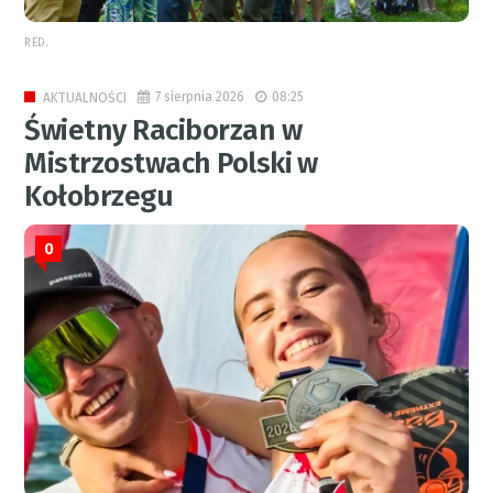
RED.
7 sierpnia 2026
08:25
AKTUALNOŚCI
Świetny Raciborzan w
Mistrzostwach Polski w
Kołobrzegu
0