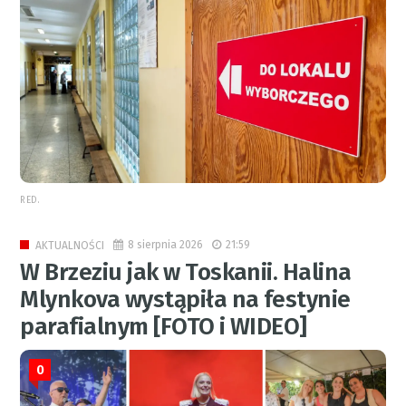
RED.
8 sierpnia 2026
21:59
AKTUALNOŚCI
W Brzeziu jak w Toskanii. Halina
Mlynkova wystąpiła na festynie
parafialnym [FOTO i WIDEO]
0