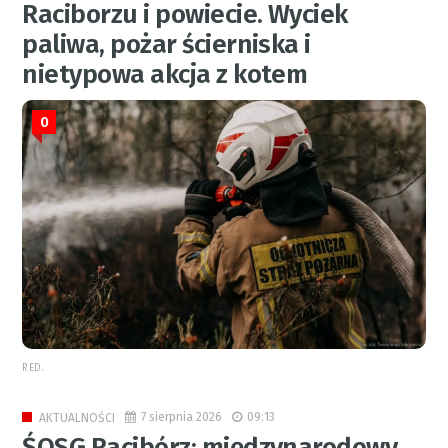
Raciborzu i powiecie. Wyciek
paliwa, pożar ścierniska i
nietypowa akcja z kotem
0
RED.
7 sierpnia 2026
09:13
AKTUALNOŚCI
ŚOSG Racibórz: międzynarodowy