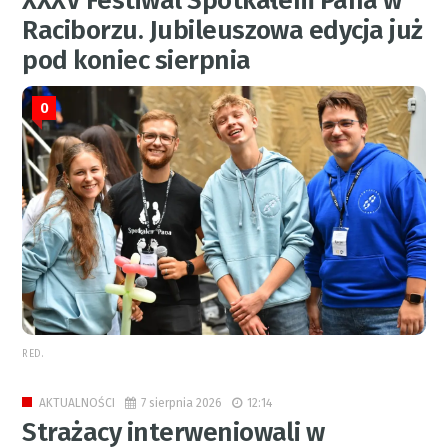
XXXV Festiwal Spotkałem Pana w
Raciborzu. Jubileuszowa edycja już
pod koniec sierpnia
0
RED.
7 sierpnia 2026
12:14
AKTUALNOŚCI
Strażacy interweniowali w