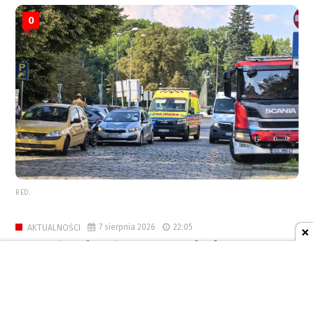
0
RED.
7 sierpnia 2026
22:05
AKTUALNOŚCI
Urzędy skarbowe zamknięte 14
sierpnia. Wyznaczono dzień wolny
dla służby cywilnej