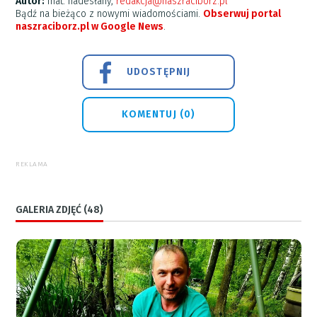
Autor:
mat. nadesłany,
redakcja@naszraciborz.pl
Bądź na bieżąco z nowymi wiadomościami.
Obserwuj portal
naszraciborz.pl w Google News
.
UDOSTĘPNIJ
KOMENTUJ (0)
REKLAMA
GALERIA ZDJĘĆ (48)