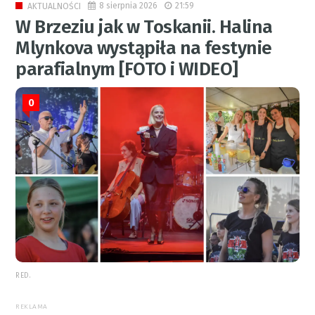
8 sierpnia 2026
21:59
AKTUALNOŚCI
W Brzeziu jak w Toskanii. Halina
Mlynkova wystąpiła na festynie
parafialnym [FOTO i WIDEO]
0
RED.
REKLAMA