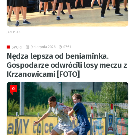
JAN PTAK
9 sierpnia 2026
07:51
SPORT
Nędza lepsza od beniaminka.
Gospodarze odwrócili losy meczu z
Krzanowicami [FOTO]
0