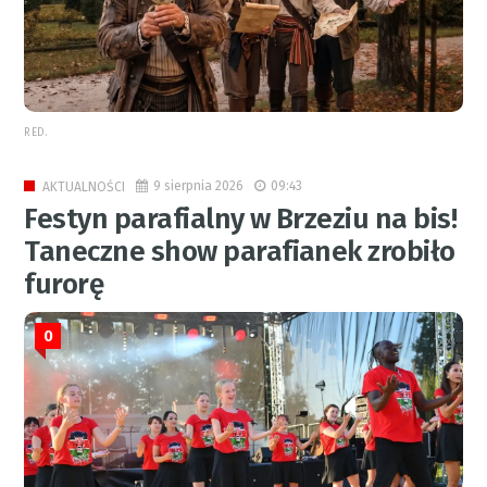
RED.
9 sierpnia 2026
09:43
AKTUALNOŚCI
Festyn parafialny w Brzeziu na bis!
Taneczne show parafianek zrobiło
furorę
0