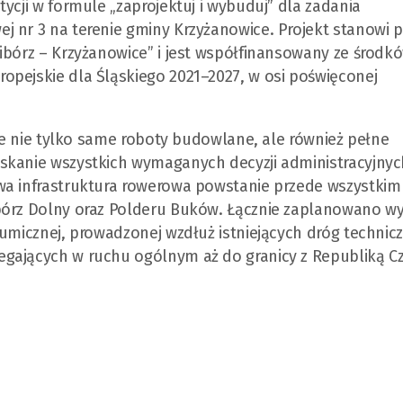
ycji w formule „zaprojektuj i wybuduj” dla zadania
 nr 3 na terenie gminy Krzyżanowice. Projekt stanowi p
ibórz – Krzyżanowice” i jest współfinansowany ze środkó
opejskie dla Śląskiego 2021–2027, w osi poświęconej
uje nie tylko same roboty budowlane, ale również pełne
skanie wszystkich wymaganych decyzji administracyjnyc
wa infrastruktura rowerowa powstanie przede wszystkim
ibórz Dolny oraz Polderu Buków. Łącznie zaplanowano w
tumicznej, prowadzonej wzdłuż istniejących dróg technic
gających w ruchu ogólnym aż do granicy z Republiką Cz