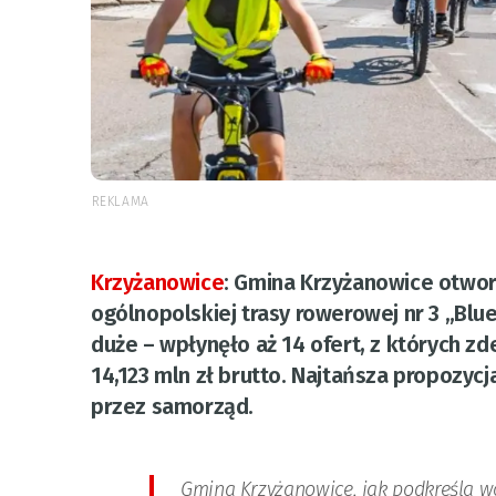
REKLAMA
Krzyżanowice
:
Gmina Krzyżanowice otworz
ogólnopolskiej trasy rowerowej nr 3 „Blu
duże – wpłynęło aż 14 ofert, z których 
14,123 mln zł brutto. Najtańsza propozycj
przez samorząd.
Gmina Krzyżanowice, jak podkreśla wó