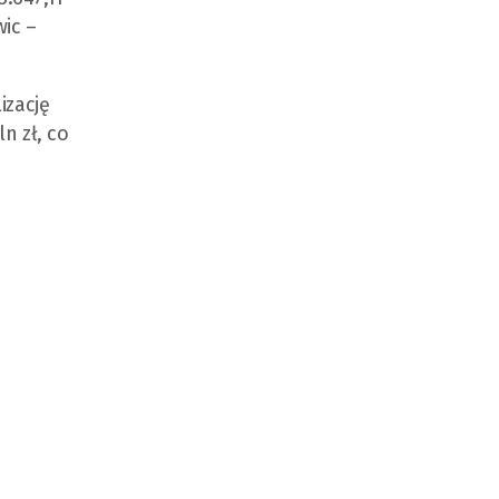
wic –
izację
n zł, co