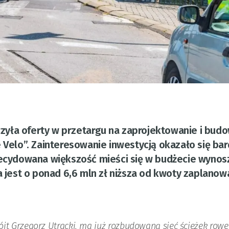
yła oferty w przetargu na zaprojektowanie i bud
e Velo”. Zainteresowanie inwestycją okazało się ba
zdecydowana większość mieści się w budżecie wyno
a jest o ponad 6,6 mln zł niższa od kwoty zaplanow
jt Grzegorz Utracki, ma już rozbudowaną sieć ścieżek rowe