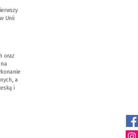
ierwszy
w Unii
h oraz
 na
ykonanie
znych, a
eską i