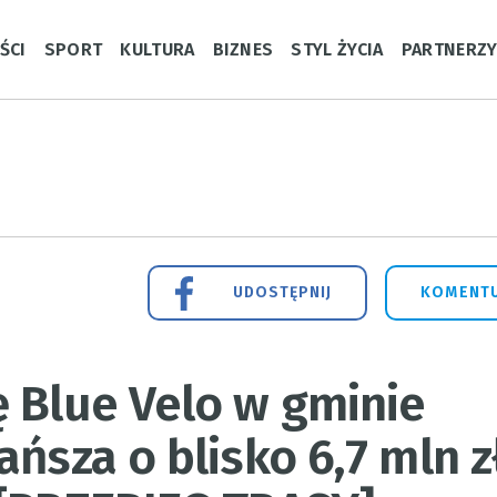
ŚCI
SPORT
KULTURA
BIZNES
STYL ŻYCIA
PARTNERZ
UDOSTĘPNIJ
KOMENTU
 Blue Velo w gminie
ńsza o blisko 6,7 mln z