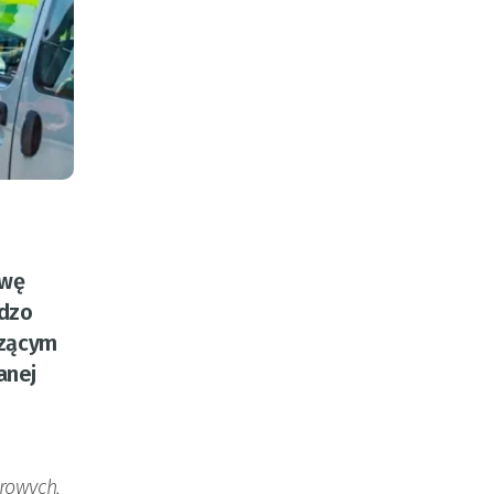
owę
rdzo
szącym
anej
rowych,