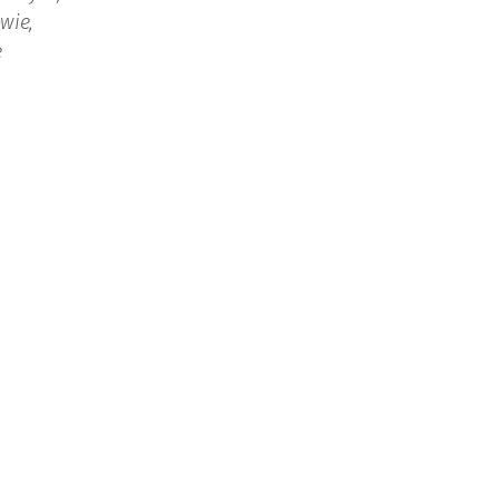
wie,
ę