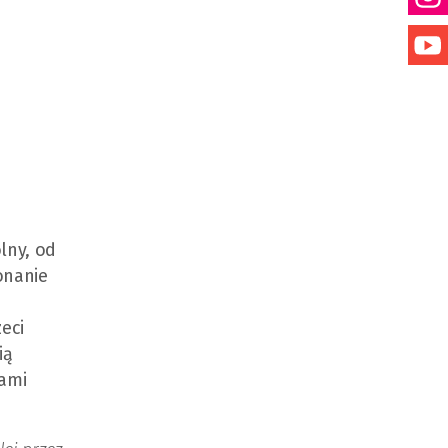
lny, od
onanie
eci
ią
jami