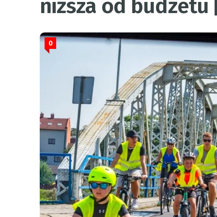
niższa od budżetu
0