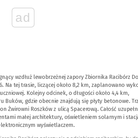
ad
egnący wzdłuż lewobrzeżnej zapory Zbiornika Racibórz Do
6. Na tej trasie, liczącej około 8,2 km, zaplanowano wyk
łuczniowej. Kolejny odcinek, o długości około 4,4 km,
 Buków, gdzie obecnie znajdują się płyty betonowe. Trz
ejon Żwirowni Roszków z ulicą Spacerową. Całość uzupełn
ntami małej architektury, oświetleniem solarnym i stac
 elektronicznym wyświetlaczem.