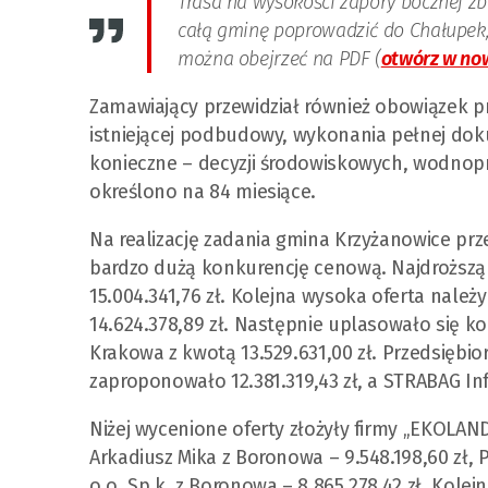
Trasa na wysokości zapory bocznej zbi
całą gminę poprowadzić do Chałupek,
można obejrzeć na PDF (
otwórz w no
Zamawiający przewidział również obowiązek 
istniejącej podbudowy, wykonania pełnej doku
konieczne – decyzji środowiskowych, wodnopra
określono na 84 miesiące.
Na realizację zadania gmina Krzyżanowice prze
bardzo dużą konkurencję cenową. Najdroższą 
15.004.341,76 zł. Kolejna wysoka oferta nale
14.624.378,89 zł. Następnie uplasowało się kon
Krakowa z kwotą 13.529.631,00 zł. Przedsiębi
zaproponowało 12.381.319,43 zł, a STRABAG Infr
Niżej wycenione oferty złożyły firmy „EKOLAND
Arkadiusz Mika z Boronowa – 9.548.198,60 zł, 
o.o. Sp.k. z Boronowa – 8.865.278,42 zł. Kolej