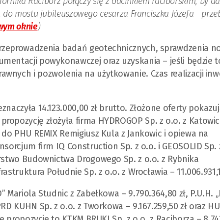
ornika Racibórz połączy się z odcinkiem raciborskim, by da
 do mostu jubileuszowego cesarza Franciszka Józefa - prze
wym oknie
)
przeprowadzenia badań geotechnicznych, sprawdzenia n
mentacji powykonawczej oraz uzyskania – jeśli będzie t
wnych i pozwolenia na użytkowanie. Czas realizacji inwe
znaczyła 14.123.000,00 zł brutto. Złożone oferty pokazu
propozycję złożyła firma HYDROGOP Sp. z o.o. z Katowic
ży do PHU REMIX Remigiusz Kula z Jankowic i opiewa na
sorcjum firm IQ Construction Sp. z o.o. i GEOSOLID Sp. z
orstwo Budownictwa Drogowego Sp. z o.o. z Rybnika
astruktura Południe Sp. z o.o. z Wrocławia – 11.006.931,1
” Mariola Studnic z Zabełkowa – 9.790.364,80 zł, P.U.H.
PRD KUHN Sp. z o.o. z Tworkowa – 9.167.259,50 zł oraz HU
ne propozycje to KTKM BRUKI Sp. z o.o. z Raciborza – 8.74