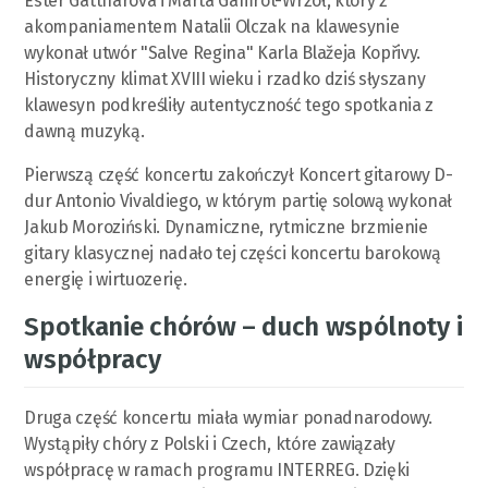
Ester Gattnarova i Marta Gamrot-Wrzoł, który z
akompaniamentem Natalii Olczak na klawesynie
wykonał utwór "Salve Regina" Karla Blažeja Kopřivy.
Historyczny klimat XVIII wieku i rzadko dziś słyszany
klawesyn podkreśliły autentyczność tego spotkania z
dawną muzyką.
Pierwszą część koncertu zakończył Koncert gitarowy D-
dur Antonio Vivaldiego, w którym partię solową wykonał
Jakub Moroziński. Dynamiczne, rytmiczne brzmienie
gitary klasycznej nadało tej części koncertu barokową
energię i wirtuozerię.
Spotkanie chórów – duch wspólnoty i
współpracy
Druga część koncertu miała wymiar ponadnarodowy.
Wystąpiły chóry z Polski i Czech, które zawiązały
współpracę w ramach programu INTERREG. Dzięki