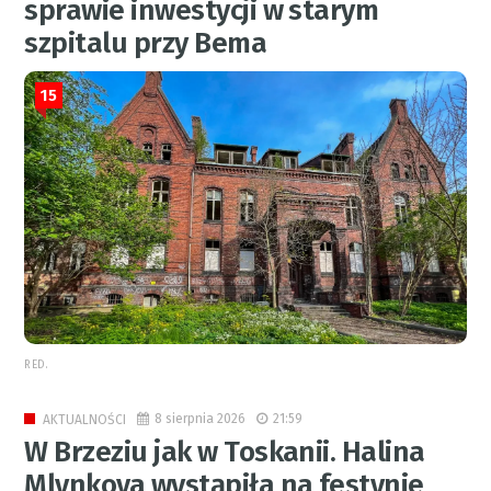
sprawie inwestycji w starym
szpitalu przy Bema
15
RED.
8 sierpnia 2026
21:59
AKTUALNOŚCI
W Brzeziu jak w Toskanii. Halina
Mlynkova wystąpiła na festynie