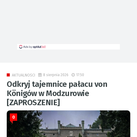
8 sierpnia 2026
17:50
AKTUALNOŚCI
Odkryj tajemnice pałacu von
Königów w Modzurowie
[ZAPROSZENIE]
0