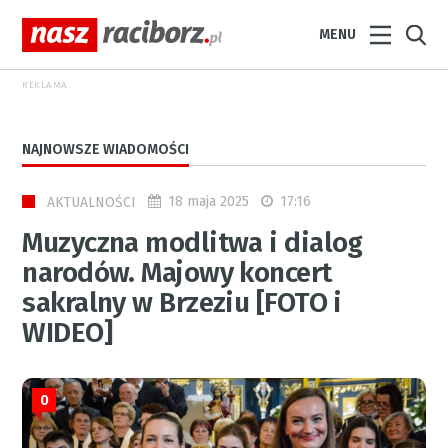
MENU
REKLAMA
NAJNOWSZE WIADOMOŚCI
18 maja 2025
17:16
AKTUALNOŚCI
Muzyczna modlitwa i dialog
narodów. Majowy koncert
sakralny w Brzeziu [FOTO i
WIDEO]
0