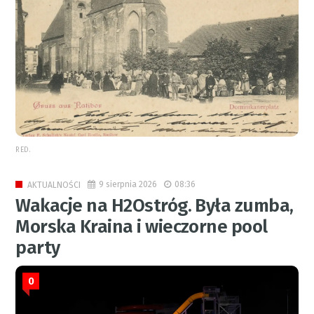
RED.
9 sierpnia 2026
08:36
AKTUALNOŚCI
Wakacje na H2Ostróg. Była zumba,
Morska Kraina i wieczorne pool
party
0