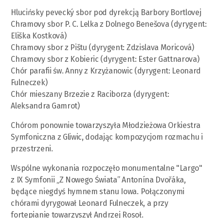
Hlucińsky pevecký sbor pod dyrekcją Barbory Bortlovej
Chramovy sbor P. C. Lelka z Dolnego Benešova (dyrygent:
Eliška Kostková)
Chramovy sbor z Pištu (dyrygent: Zdzislava Moricová)
Chramovy sbor z Kobieric (dyrygent: Ester Gattnarova)
Chór parafii św. Anny z Krzyżanowic (dyrygent: Leonard
Fulneczek)
Chór mieszany Brzezie z Raciborza (dyrygent:
Aleksandra Gamrot)
Chórom ponownie towarzyszyła Młodzieżowa Orkiestra
Symfoniczna z Gliwic, dodając kompozycjom rozmachu i
przestrzeni.
Wspólne wykonania rozpoczęło monumentalne "Largo"
z IX Symfonii „Z Nowego Świata” Antonína Dvořáka,
będące niegdyś hymnem stanu Iowa. Połączonymi
chórami dyrygował Leonard Fulneczek, a przy
fortepianie towarzyszył Andrzej Rosoł.