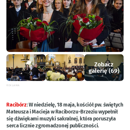
Zobacz
galerię (69)
REKLAMA
Racibórz
:
W niedzielę, 18 maja, kościół pw. świętych
Mateusza i Macieja w Raciborzu-Brzeziu wypełnił
się dźwiękami muzyki sakralnej, która poruszyła
serca licznie zgromadzonej publiczności.