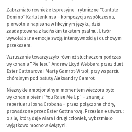
Zabrzmiało również ekspresyjne i rytmiczne "Cantate
Domino" Karla Jenkinsa – kompozycja współczesna,
pierwotnie napisana w fikcyjnym języku, dziś
zaadaptowana z łacińskim tekstem psalmu. Utwór
wywołał silne emocje swoją intensywnością i duchowym
przekazem.
Wzruszenie towarzyszyło również słuchaczom podczas
wykonania "Pie Jesu" Andrew Lloyd Webbera przez duet
Ester Gattnarova i Martę Gamrot-Wrzoł, przy wsparciu
chóralnym pod batutą Aleksandry Gamrot.
Niezwykle emocjonalnym momentem wieczoru było
wykonanie pieśni "You Raise Me Up" – znanej z
repertuaru Josha Grobana – przez połączone chóry,
prowadzone przez Ester Gattnarovą. Przesłanie utworu:
o sile, którą daje wiara i drugi człowiek, wybrzmiało
wyjątkowo mocno w świątyni.