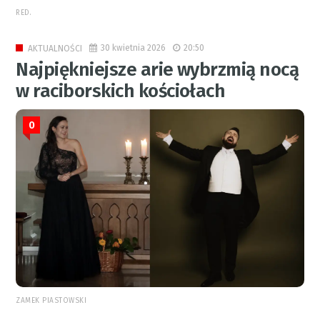
RED.
30 kwietnia 2026
20:50
AKTUALNOŚCI
Najpiękniejsze arie wybrzmią nocą
w raciborskich kościołach
0
ZAMEK PIASTOWSKI