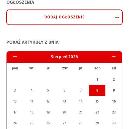
OGŁOSZENIA
DODAJ OGŁOSZENIE
POKAŻ ARTYKUŁY Z DNIA:
Sierpień 2026
pon
wt
śr
czw
pt
sob
nd
1
2
3
4
5
6
7
8
9
10
11
12
13
14
15
16
17
18
19
20
21
22
23
24
25
26
27
28
29
30