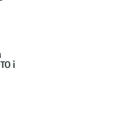
a
OTO i