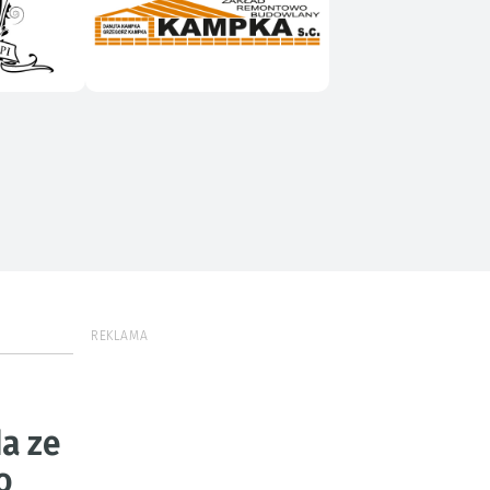
REKLAMA
a ze
o