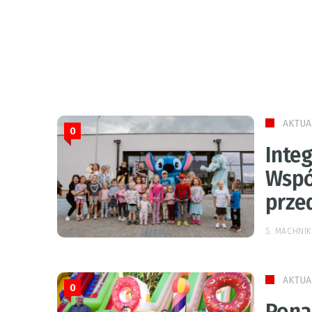
AKTUA
0
Inte
Wspó
prze
S. MACHNIK
AKTUA
0
Ponad