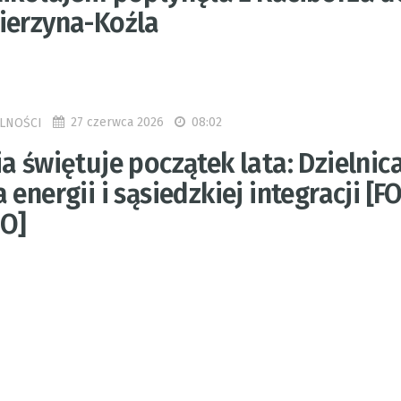
ierzyna-Koźla
27 czerwca 2026
08:02
LNOŚCI
a świętuje początek lata: Dzielnic
 energii i sąsiedzkiej integracji [F
O]