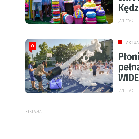
Kędz
JAN PTAK
AKTUA
0
Płoni
pełna
WIDE
JAN PTAK
REKLAMA