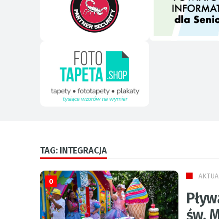
TAG: INTEGRACJA
AKTUA
0
Pływ
św. 