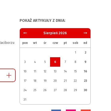
POKAŻ ARTYKUŁY Z DNIA:
Sierpień 2026
aciborzu
pon
wt
śr
czw
pt
sob
nd
1
2
3
4
5
6
7
8
9
10
11
12
13
14
15
16
17
18
19
20
21
22
23
24
25
26
27
28
29
30
31