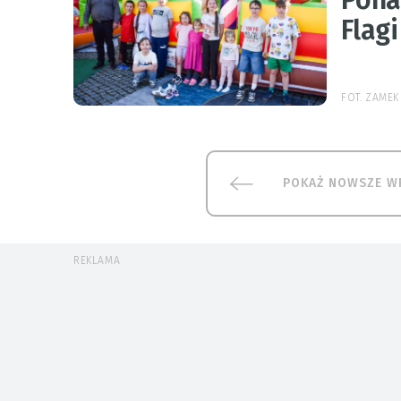
Flag
FOT. ZAME
POKAŻ NOWSZE W
REKLAMA