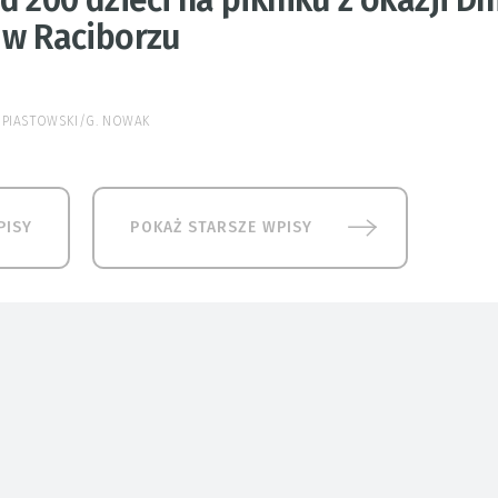
i w Raciborzu
K PIASTOWSKI/G. NOWAK
PISY
POKAŻ STARSZE WPISY