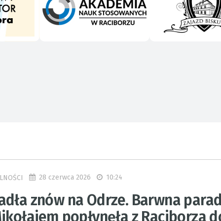
28 czerwca 2026
10:24
LNOŚCI
adła znów na Odrze. Barwna parad
Mikołajem popłynęła z Raciborza d