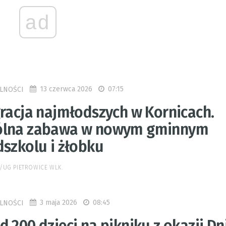
ad
13 czerwca 2026
07:15
LNOŚCI
gracja najmłodszych w Kornicach.
lna zabawa w nowym gminnym
dszkolu i żłobku
/UG PIETROWICE WLK.
3 maja 2026
08:45
LNOŚCI
 200 dzieci na pikniku z okazji Dn