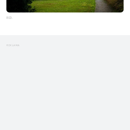
RED.
REKLAMA