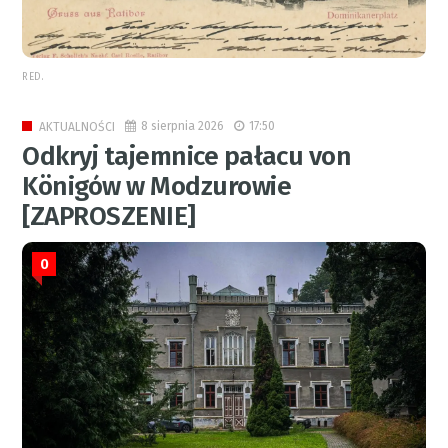
RED.
8 sierpnia 2026
17:50
AKTUALNOŚCI
Odkryj tajemnice pałacu von
Königów w Modzurowie
[ZAPROSZENIE]
0