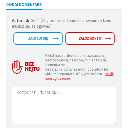
DODAJ KOMENTARZ
Autor:
Gość (Aby podpisać komentarz swoim nickiem
musisz się zalogować)
ZALOGUJ SIĘ
ZAŁÓŻ KONTO
Portal naszraciborz.pl przeciwstawia się
niestosownym, nasyconym nienawiścią
komentarzom,
niezależnie od wyrażanych poglądów. Jeśli
widzisz komentarz, który jest hejtem –
wyślij
nam zgłoszenie
.