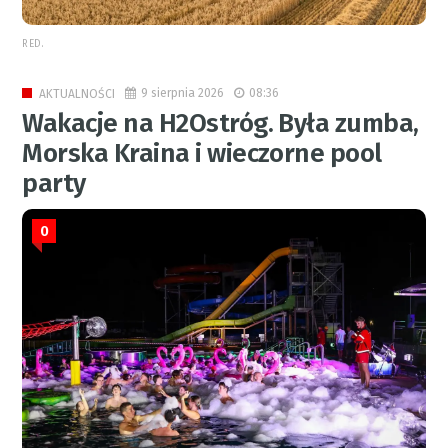
RED.
9 sierpnia 2026
08:36
AKTUALNOŚCI
Wakacje na H2Ostróg. Była zumba,
Morska Kraina i wieczorne pool
party
0