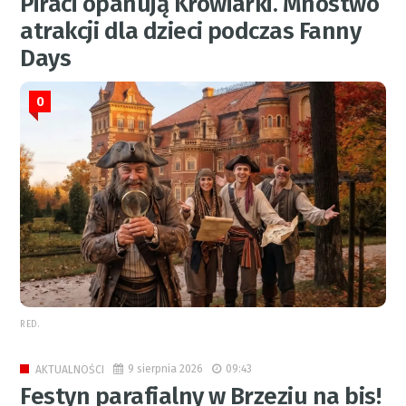
Piraci opanują Krowiarki. Mnóstwo
atrakcji dla dzieci podczas Fanny
Days
0
RED.
9 sierpnia 2026
09:43
AKTUALNOŚCI
Festyn parafialny w Brzeziu na bis!