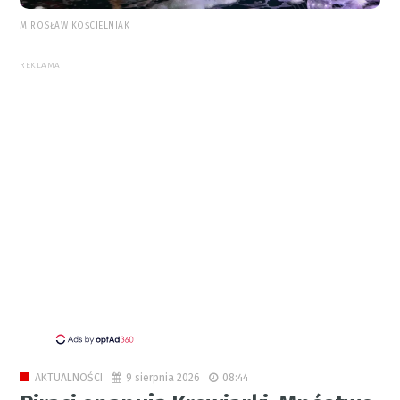
MIROSŁAW KOŚCIELNIAK
REKLAMA
9 sierpnia 2026
08:44
AKTUALNOŚCI