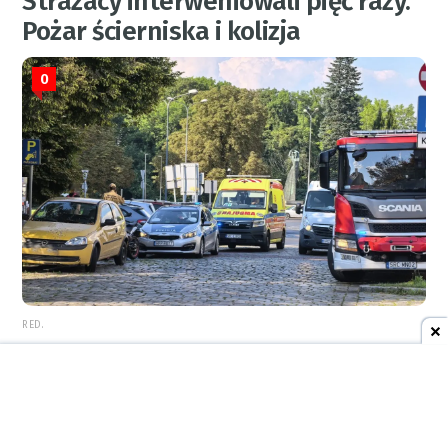
Strażacy interweniowali pięć razy.
Pożar ścierniska i kolizja
0
RED.
REKLAMA