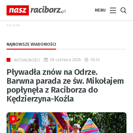
MENU
REKLAMA
NAJNOWSZE WIADOMOŚCI
28 czerwca 2026
10:24
AKTUALNOŚCI
Pływadła znów na Odrze.
Barwna parada ze św. Mikołajem
popłynęła z Raciborza do
Kędzierzyna-Koźla
0