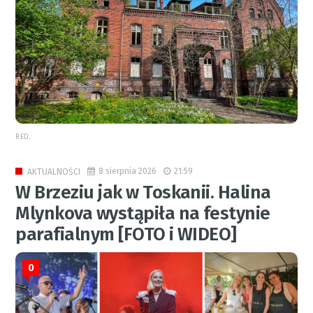
RED.
8 sierpnia 2026
21:59
AKTUALNOŚCI
W Brzeziu jak w Toskanii. Halina
Mlynkova wystąpiła na festynie
parafialnym [FOTO i WIDEO]
0