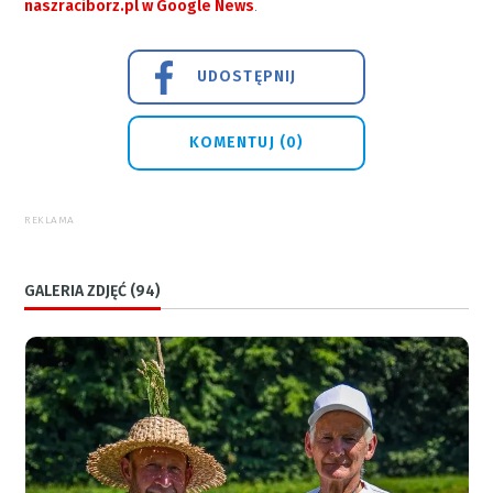
naszraciborz.pl w Google News
.
UDOSTĘPNIJ
KOMENTUJ (0)
REKLAMA
GALERIA ZDJĘĆ (94)