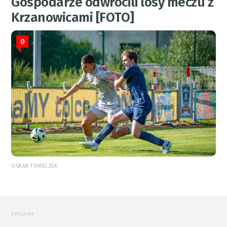
Gospodarze odwrócili losy meczu z
Krzanowicami [FOTO]
0
OSKAR TOMECZEK
REKLAMA