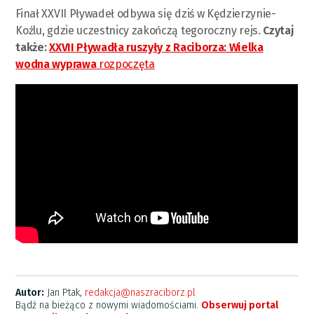
Finał XXVII Pływadeł odbywa się dziś w Kędzierzynie-
Koźlu, gdzie uczestnicy zakończą tegoroczny rejs.
Czytaj
także:
XXVII Pływadła ruszyły z Raciborza: Wielka
wodna wyprawa
rozpoczęta
Autor:
Jan Ptak,
redakcja@naszraciborz.pl
Bądź na bieżąco z nowymi wiadomościami.
Obserwuj portal