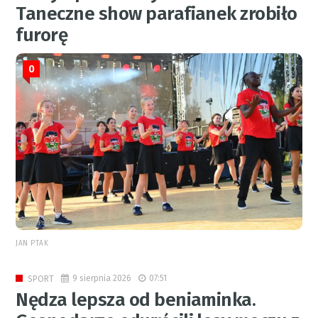
Taneczne show parafianek zrobiło
furorę
0
JAN PTAK
9 sierpnia 2026
07:51
SPORT
Nędza lepsza od beniaminka.