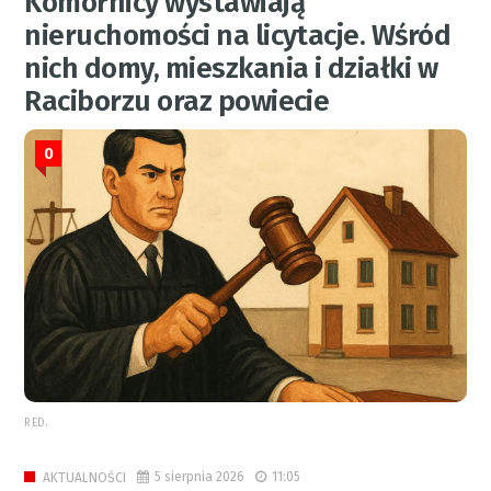
Komornicy wystawiają
nieruchomości na licytacje. Wśród
nich domy, mieszkania i działki w
Raciborzu oraz powiecie
0
RED.
5 sierpnia 2026
11:05
AKTUALNOŚCI