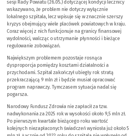
sesji Rady Powiatu (26.05.) dotyczącej kondycji lecznicy
wskazywano, że problem nie dotyczy wyłącznie
lokalnego szpitala, lecz wpisuje się w znacznie szerszy
kryzys obejmujący wiele placówek powiatowych w kraju.
Coraz więcej z nich funkcjonuje na granicy finansowej
wydolności, walcząc o utrzymanie płynności i bieżące
regulowanie zobowiązań.
Największym problemem pozostaje rosnąca
dysproporcja pomiędzy kosztami działalności a
przychodami. Szpital zakończył ubiegły rok stratą
przekraczającą 9 mln zł i będzie musiał opracować
program naprawczy. Tymczasem sytuacja nadal się
pogarsza.
Narodowy Fundusz Zdrowia nie zapłacił za tzw.
nadwykonania za 2025 rok w wysokości około 9,5 mln zł.
Po pierwszym kwartale bieżącego roku wartość
kolejnych niezapłaconych świadczeń wyniosła już około 5
mln zł. Łącznie od 2022 roku do szpitala nie wpłynęło od