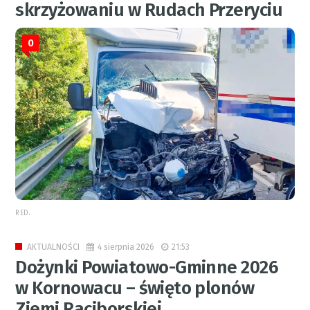
skrzyżowaniu w Rudach Przeryciu
0
RED.
4 sierpnia 2026
21:53
AKTUALNOŚCI
Dożynki Powiatowo-Gminne 2026
w Kornowacu – święto plonów
Ziemi Raciborskiej