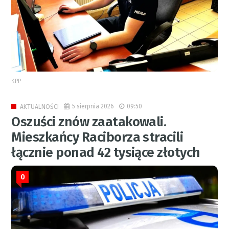
KPP
5 sierpnia 2026
09:50
AKTUALNOŚCI
Oszuści znów zaatakowali.
Mieszkańcy Raciborza stracili
łącznie ponad 42 tysiące złotych
0