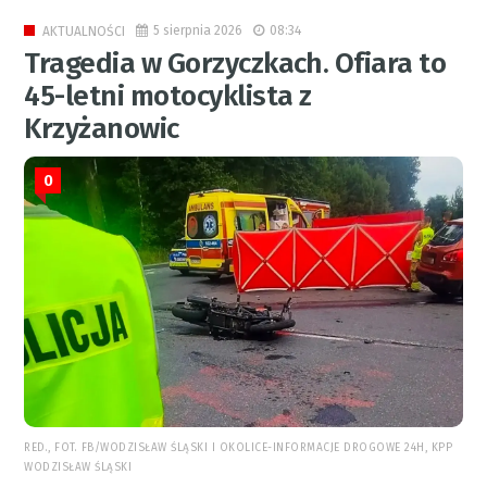
5 sierpnia 2026
08:34
AKTUALNOŚCI
Tragedia w Gorzyczkach. Ofiara to
45-letni motocyklista z
Krzyżanowic
0
RED., FOT. FB/WODZISŁAW ŚLĄSKI I OKOLICE-INFORMACJE DROGOWE 24H, KPP
WODZISŁAW ŚLĄSKI