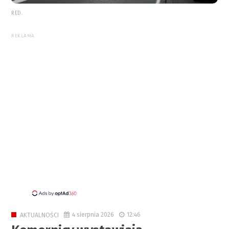
RED.
REKLAMA
4 sierpnia 2026
12:46
AKTUALNOŚCI