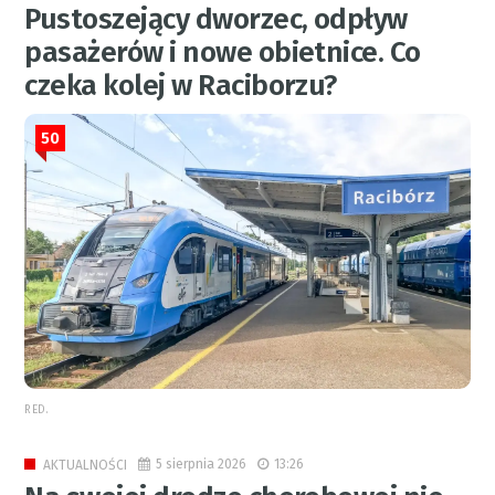
Pustoszejący dworzec, odpływ
pasażerów i nowe obietnice. Co
czeka kolej w Raciborzu?
50
RED.
5 sierpnia 2026
13:26
AKTUALNOŚCI