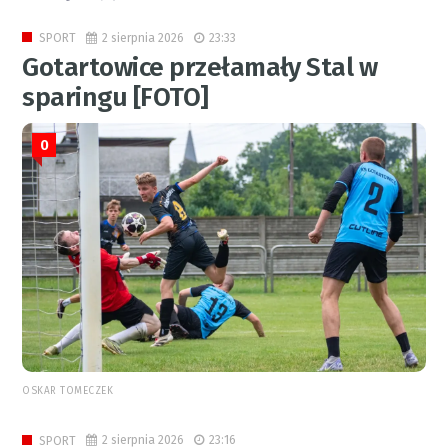
2 sierpnia 2026
23:33
SPORT
Gotartowice przełamały Stal w
sparingu [FOTO]
0
OSKAR TOMECZEK
2 sierpnia 2026
23:16
SPORT