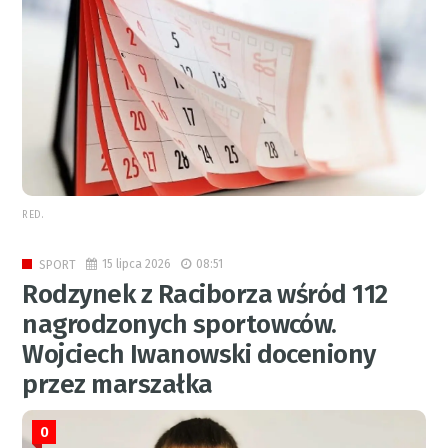
RED.
15 lipca 2026
08:51
SPORT
Rodzynek z Raciborza wśród 112
nagrodzonych sportowców.
Wojciech Iwanowski doceniony
przez marszałka
0