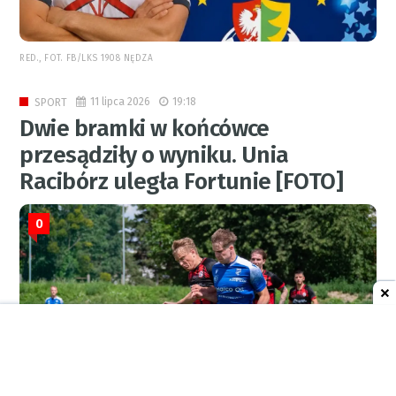
RED., FOT. FB/LKS 1908 NĘDZA
11 lipca 2026
19:18
SPORT
Dwie bramki w końcówce
przesądziły o wyniku. Unia
Racibórz uległa Fortunie [FOTO]
0