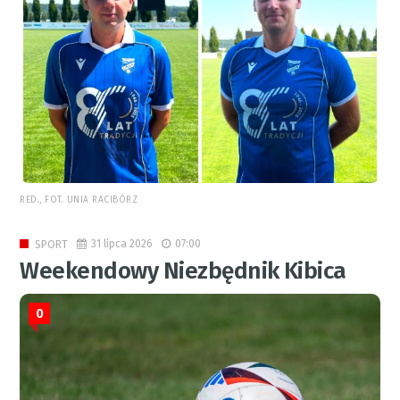
RED., FOT. UNIA RACIBÓRZ
31 lipca 2026
07:00
SPORT
Weekendowy Niezbędnik Kibica
0