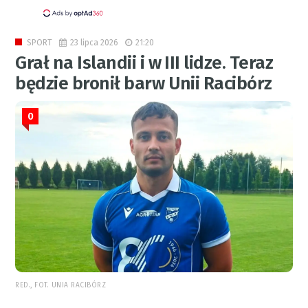
23 lipca 2026
21:20
SPORT
Grał na Islandii i w III lidze. Teraz
będzie bronił barw Unii Racibórz
0
RED., FOT. UNIA RACIBÓRZ