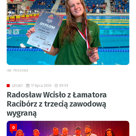
INF. PRASOWA
17 lipca 2026
09:59
SPORT
Radosław Wcisło z Łamatora
Racibórz z trzecią zawodową
wygraną
0