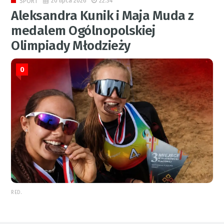
20 lipca 2026
22:34
SPORT
Aleksandra Kunik i Maja Muda z
medalem Ogólnopolskiej
Olimpiady Młodzieży
0
RED.