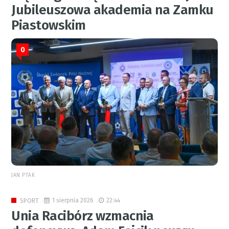
Jubileuszowa akademia na Zamku
Piastowskim
0
JAN PTAK
1 sierpnia 2026
22:44
SPORT
Unia Racibórz wzmacnia