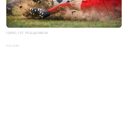
(GREH), FOT. POGLĄDOWE/AI
REKLAMA