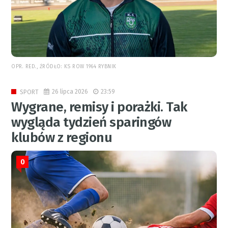
OPR. RED., ŹRÓDŁO: KS ROW 1964 RYBNIK
26 lipca 2026
23:59
SPORT
Wygrane, remisy i porażki. Tak
wygląda tydzień sparingów
klubów z regionu
0