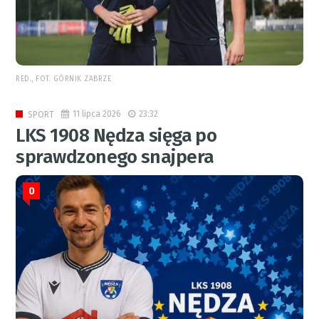
RED., FOT. GÓRNIK ZABRZE
11 lipca 2026
23:32
SPORT
LKS 1908 Nędza sięga po
sprawdzonego snajpera
0