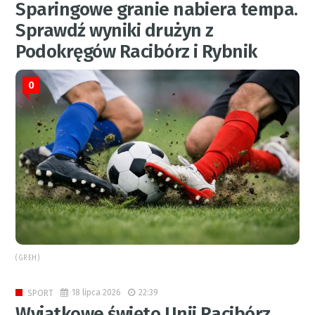
Sparingowe granie nabiera tempa.
Sprawdź wyniki drużyn z
Podokręgów Racibórz i Rybnik
0
(GREH)
18 lipca 2026
22:39
SPORT
Wyjątkowe święto Unii Racibórz.