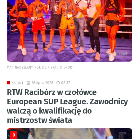
MAT. NADESŁANY, FOT. DZIKIERADIO SPORT
16 lipca 2026
08:37
SPORT
RTW Racibórz w czołówce
European SUP League. Zawodnicy
walczą o kwalifikację do
mistrzostw świata
0