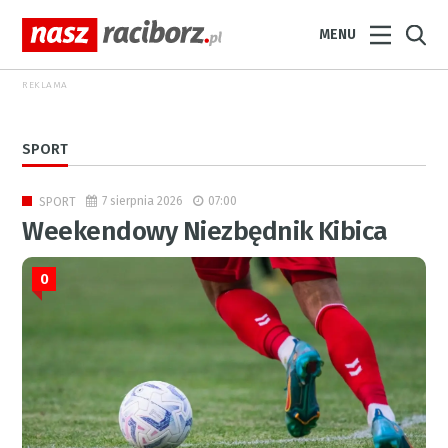
MENU
REKLAMA
SPORT
7 sierpnia 2026
07:00
SPORT
Weekendowy Niezbędnik Kibica
0