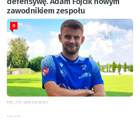
defensywę. Adam Fojcik nowym
zawodnikiem zespołu
0
RED., FOT. UNIA RACIBÓRZ
REKLAMA