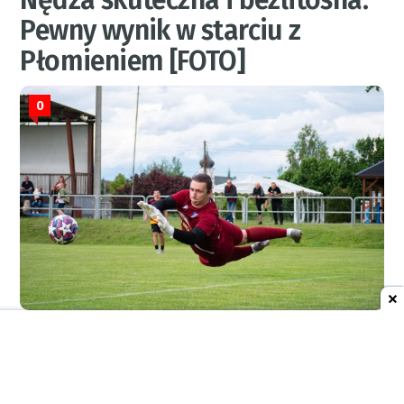
Nędza skuteczna i bezlitosna.
Pewny wynik w starciu z
Płomieniem [FOTO]
0
Nędza
:
Cztery gole, czyste konto i pełna kontrola nad
przebiegiem spotkania - tak w skrócie można podsumować
sobotni (13.06) mecz LKS 1908 Nędza z Płomieniem Połomia.
Choć sytuacja obu zespołów w tabeli klasy okręgowej była już
przed tym starciem klarowna, zawodnicy obu stron stworzyli