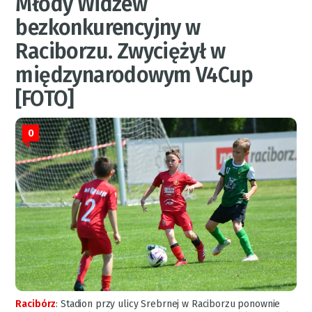
Młody Widzew
bezkonkurencyjny w
Raciborzu. Zwyciężył w
międzynarodowym V4Cup
[FOTO]
0
Racibórz
:
Stadion przy ulicy Srebrnej w Raciborzu ponownie