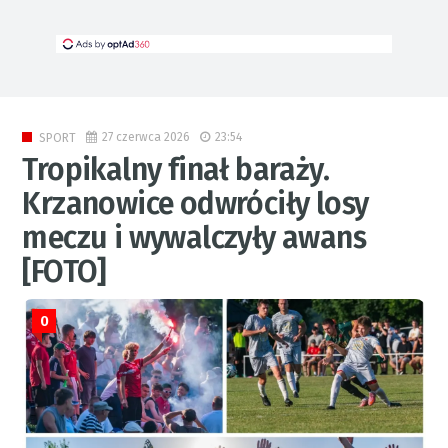
27 czerwca 2026
23:54
SPORT
Tropikalny finał baraży.
Krzanowice odwróciły losy
meczu i wywalczyły awans
[FOTO]
0