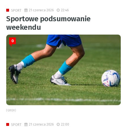
21 czerwca 2026
22:46
SPORT
Sportowe podsumowanie
weekendu
0
(GREH)
21 czerwca 2026
22:00
SPORT