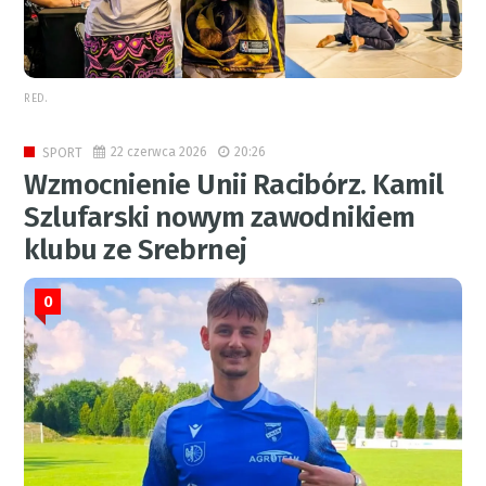
RED.
22 czerwca 2026
20:26
SPORT
Wzmocnienie Unii Racibórz. Kamil
Szlufarski nowym zawodnikiem
klubu ze Srebrnej
0