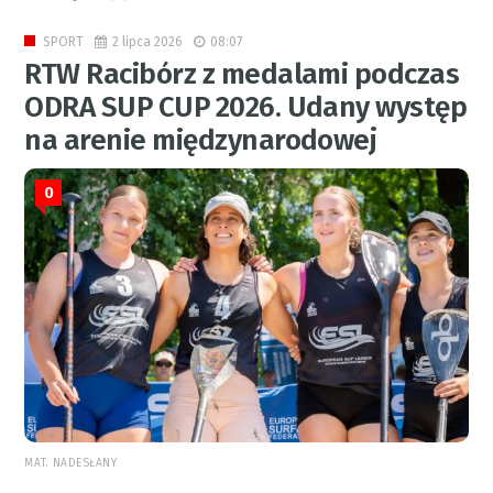
2 lipca 2026
08:07
SPORT
RTW Racibórz z medalami podczas
ODRA SUP CUP 2026. Udany występ
na arenie międzynarodowej
0
MAT. NADESŁANY