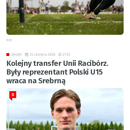
RED.
24 czerwca 2026
21:33
SPORT
Kolejny transfer Unii Racibórz.
Były reprezentant Polski U15
wraca na Srebrną
0