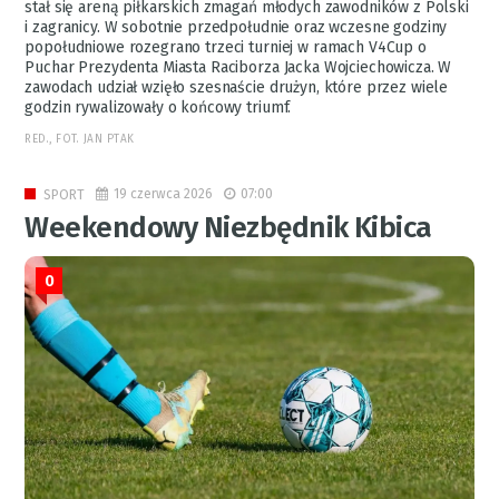
stał się areną piłkarskich zmagań młodych zawodników z Polski
i zagranicy. W sobotnie przedpołudnie oraz wczesne godziny
popołudniowe rozegrano trzeci turniej w ramach V4Cup o
Puchar Prezydenta Miasta Raciborza Jacka Wojciechowicza. W
zawodach udział wzięło szesnaście drużyn, które przez wiele
godzin rywalizowały o końcowy triumf.
RED., FOT. JAN PTAK
19 czerwca 2026
07:00
SPORT
Weekendowy Niezbędnik Kibica
0