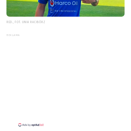
RED., FOT. UNIA RACIBÓRZ
REKLAMA