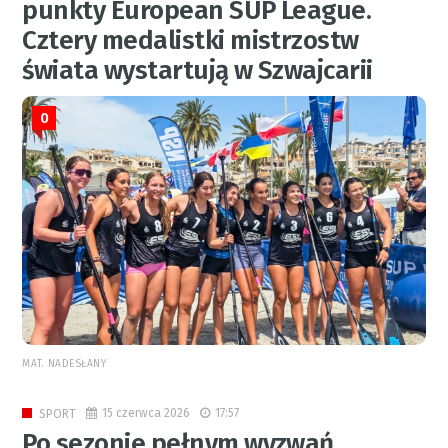
punkty European SUP League.
Cztery medalistki mistrzostw
świata wystartują w Szwajcarii
0
MAT. NADESŁANY
15 czerwca 2026
17:57
SPORT
Po sezonie pełnym wyzwań