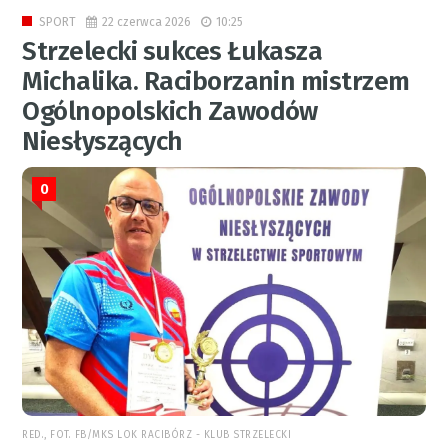
22 czerwca 2026
10:25
SPORT
Strzelecki sukces Łukasza
Michalika. Raciborzanin mistrzem
Ogólnopolskich Zawodów
Niesłyszących
0
RED., FOT. FB/MKS LOK RACIBÓRZ - KLUB STRZELECKI