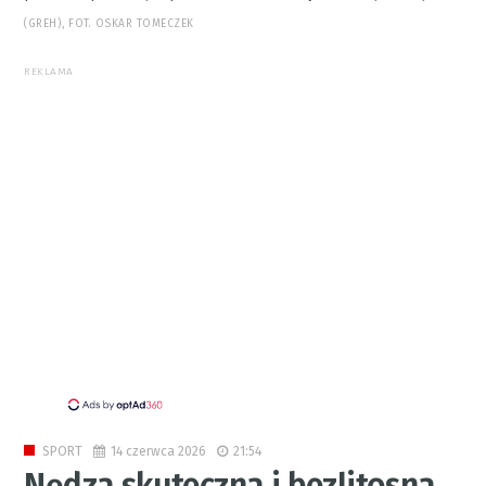
(GREH), FOT. OSKAR TOMECZEK
REKLAMA
14 czerwca 2026
21:54
SPORT