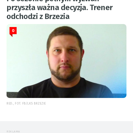
przyszła ważna decyzja. Trener
odchodzi z Brzezia
0
RED., FOT. FB/LKS BRZEZIE
REKLAMA