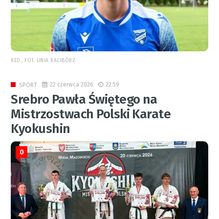
RED., FOT. UNIA RACIBÓRZ
22 czerwca 2026
22:59
SPORT
Srebro Pawła Świętego na
Mistrzostwach Polski Karate
Kyokushin
0