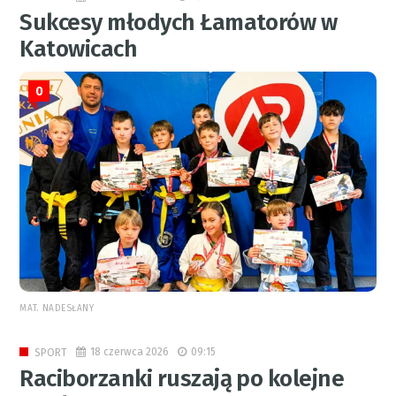
Sukcesy młodych Łamatorów w
Katowicach
0
MAT. NADESŁANY
18 czerwca 2026
09:15
SPORT
Raciborzanki ruszają po kolejne