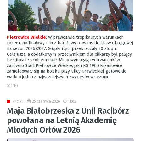
Pietrowice Wielkie
:
W prawdziwie tropikalnych warunkach
rozegrano finałowy mecz barażowy o awans do klasy okręgowej
na sezon 2026/2027. Słupki rtęci przekraczały 30 stopni
Celsjusza, a dodatkowym przeciwnikiem dla piłkarzy był palący
bezlitośnie słońcem upał. Mimo wymagających warunków
zarówno Start Pietrowice Wielkie, jak i KS 1905 Krzanowice
zameldowały się na boisku przy ulicy Krawieckiej, gotowe do
walki o jedno z najważniejszych zwycięstw w sezonie.
(GREH)
25 czerwca 2026
11:03
SPORT
Maja Białobrzeska z Unii Racibórz
powołana na Letnią Akademię
Młodych Orłów 2026