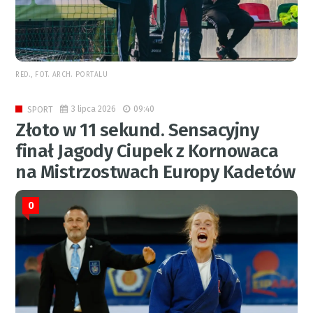
RED., FOT. ARCH. PORTALU
3 lipca 2026
09:40
SPORT
Złoto w 11 sekund. Sensacyjny
finał Jagody Ciupek z Kornowaca
na Mistrzostwach Europy Kadetów
0