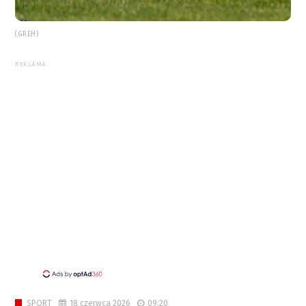
(GREH)
REKLAMA
18 czerwca 2026
09:20
SPORT