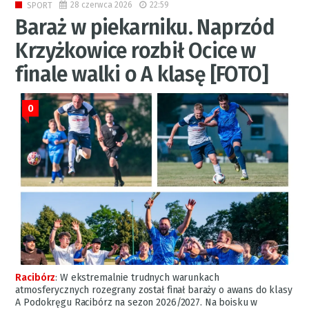
28 czerwca 2026
22:59
SPORT
Baraż w piekarniku. Naprzód
Krzyżkowice rozbił Ocice w
finale walki o A klasę [FOTO]
0
Racibórz
:
W ekstremalnie trudnych warunkach
atmosferycznych rozegrany został finał baraży o awans do klasy
A Podokręgu Racibórz na sezon 2026/2027. Na boisku w