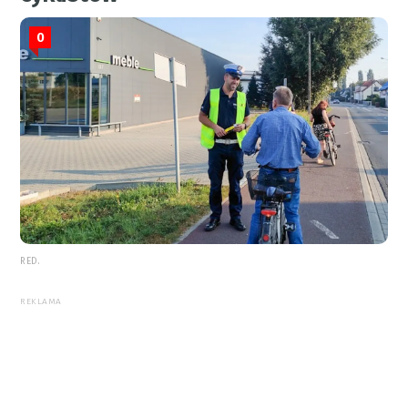
0
RED.
REKLAMA