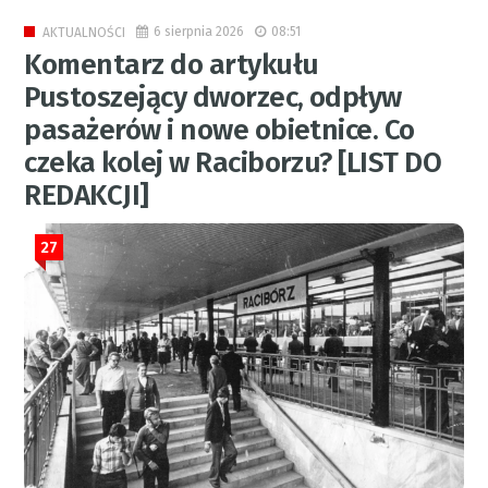
6 sierpnia 2026
08:51
AKTUALNOŚCI
Komentarz do artykułu
Pustoszejący dworzec, odpływ
pasażerów i nowe obietnice. Co
czeka kolej w Raciborzu? [LIST DO
REDAKCJI]
27