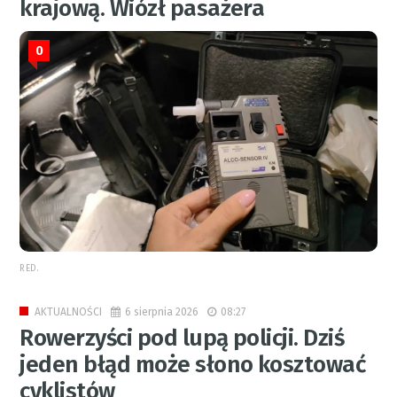
krajową. Wiózł pasażera
0
RED.
6 sierpnia 2026
08:27
AKTUALNOŚCI
Rowerzyści pod lupą policji. Dziś
jeden błąd może słono kosztować
cyklistów