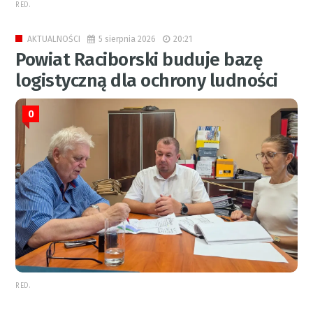
RED.
5 sierpnia 2026
20:21
AKTUALNOŚCI
Powiat Raciborski buduje bazę
logistyczną dla ochrony ludności
0
RED.