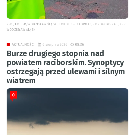
RED., FOT. FB/WODZISŁAW ŚLĄSKI I OKOLICE-INFORMACJE DROGOWE 24H, KPP
WODZISŁAW ŚLĄSKI
6 sierpnia 2026
08:36
AKTUALNOŚCI
Burze drugiego stopnia nad
powiatem raciborskim. Synoptycy
ostrzegają przed ulewami i silnym
wiatrem
0