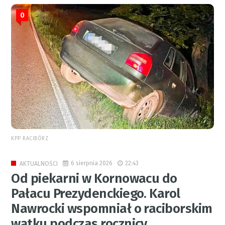
0
KPP RACIBÓRZ
6 sierpnia 2026
22:43
AKTUALNOŚCI
Od piekarni w Kornowacu do
Pałacu Prezydenckiego. Karol
Nawrocki wspomniał o raciborskim
wątku podczas rocznicy