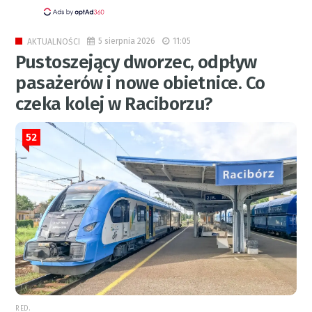
5 sierpnia 2026
11:05
AKTUALNOŚCI
Pustoszejący dworzec, odpływ
pasażerów i nowe obietnice. Co
czeka kolej w Raciborzu?
52
RED.