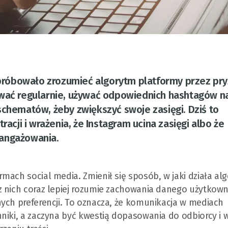
m próbowało zrozumieć algorytm platformy przez pr
ować regularnie, używać odpowiednich hashtagów n
schematów, żeby zwiększyć swoje zasięgi. Dziś to
racji i wrażenia, że Instagram ucina zasięgi albo że
aangażowania.
mach social media. Zmienił się sposób, w jaki działa al
 nich coraz lepiej rozumie zachowania danego użytkowni
ych preferencji. To oznacza, że komunikacja w mediach
hniki, a zaczyna być kwestią dopasowania do odbiorcy i