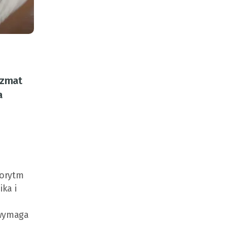
yzmat
a
gorytm
ka i
 wymaga