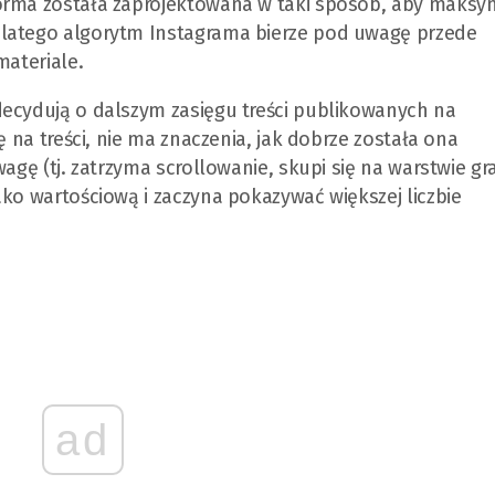
forma została zaprojektowana w taki sposób, aby maksy
Dlatego algorytm Instagrama bierze pod uwagę przede
materiale.
decydują o dalszym zasięgu treści publikowanych na
ę na treści, nie ma znaczenia, jak dobrze została ona
agę (tj. zatrzyma scrollowanie, skupi się na warstwie gra
ako wartościową i zaczyna pokazywać większej liczbie
ad