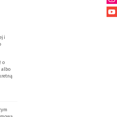
j i
o
ż o
ł albo
kretną
szym
lamową,