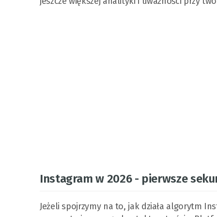
jeszcze większej analityki i uważności przy twor
Instagram w 2026 - pierwsze seku
Jeżeli spojrzymy na to, jak działa algorytm I