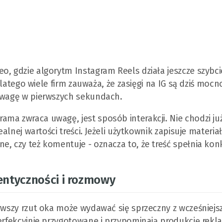
, gdzie algorytm Instagram Reels działa jeszcze szybcie
 dlatego wiele firm zauważa, że zasięgi na IG są dziś mocn
 uwagę w pierwszych sekundach.
ma zwraca uwagę, jest sposób interakcji. Nie chodzi ju
ealnej wartości treści. Jeżeli użytkownik zapisuje materia
e, czy też komentuje - oznacza to, że treść spełnia kon
entyczności i rozmowy
erwszy rzut oka może wydawać się sprzeczny z wcześniej
perfekcyjnie przygotowane i przypominają produkcję rek