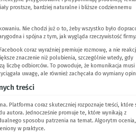
riały prostsze, bardziej naturalne i bliższe codziennemu
owaniu. Nie chodzi już o to, żeby wszystko było dopra
rygodna i spójna z tym, jak wygląda rzeczywistość firmy
. Facebook coraz wyraźniej premiuje rozmowę, a nie reakcj
ększe znaczenie niż polubienia, szczególnie wtedy, gdy
szą liczbę odbiorców. To powoduje, że komunikacja musi
zyciągała uwagę, ale również zachęcała do wymiany opini
nych treści
na. Platforma coraz skuteczniej rozpoznaje treści, które 
u autora. Jednocześnie promuje te, które wynikają z
dualnego sposobu patrzenia na temat. Algorytm ocenia,
eniony w praktyce.