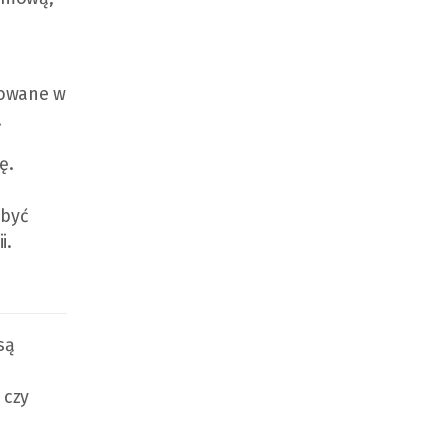
cowane w
.
ę.
 być
i.
są
 czy