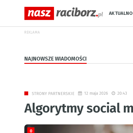
AKTUALNO
REKLAMA
NAJNOWSZE WIADOMOŚCI
12 maja 2026
20:43
STRONY PARTNERSKIE
Algorytmy social 
0