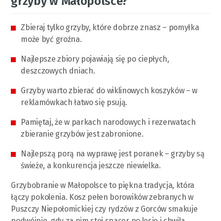
grzyby w Małopolsce?
Zbieraj tylko grzyby, które dobrze znasz – pomyłka
może być groźna.
Najlepsze zbiory pojawiają się po ciepłych,
deszczowych dniach.
Grzyby warto zbierać do wiklinowych koszyków – w
reklamówkach łatwo się psują.
Pamiętaj, że w parkach narodowych i rezerwatach
zbieranie grzybów jest zabronione.
Najlepszą porą na wyprawę jest poranek – grzyby są
świeże, a konkurencja jeszcze niewielka.
Grzybobranie w Małopolsce to piękna tradycja, która
łączy pokolenia. Kosz pełen borowików zebranych w
Puszczy Niepołomickiej czy rydzów z Gorców smakuje
podwójnie, gdy za nim stoi spacer po lesie i chwila