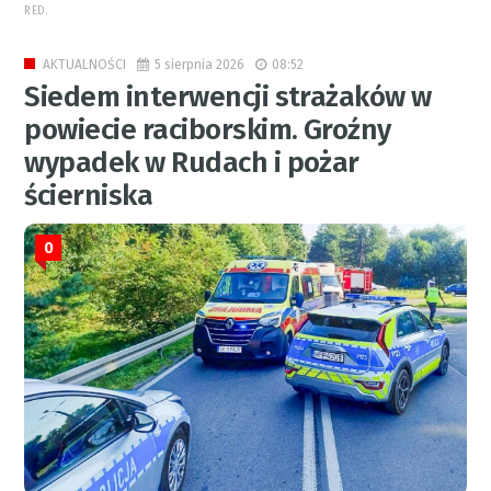
RED.
5 sierpnia 2026
08:52
AKTUALNOŚCI
Siedem interwencji strażaków w
powiecie raciborskim. Groźny
wypadek w Rudach i pożar
ścierniska
0