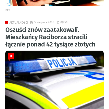
KPP
5 sierpnia 2026
09:50
AKTUALNOŚCI
Oszuści znów zaatakowali.
Mieszkańcy Raciborza stracili
łącznie ponad 42 tysiące złotych
0