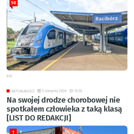
50
RED.
5 sierpnia 2026
13:26
AKTUALNOŚCI
Na swojej drodze chorobowej nie
spotkałem człowieka z taką klasą
[LIST DO REDAKCJI]
1