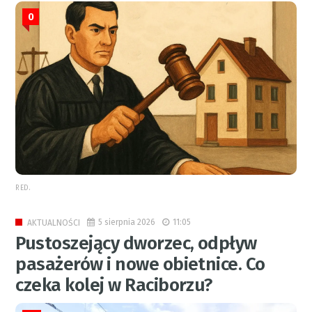
0
RED.
5 sierpnia 2026
11:05
AKTUALNOŚCI
Pustoszejący dworzec, odpływ
pasażerów i nowe obietnice. Co
czeka kolej w Raciborzu?