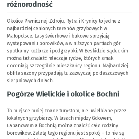
różnorodność
Okolice Piwnicznej-Zdroju, Rytra i Krynicy to jedne z
najbardziej cenionych terenów grzybowych w
Małopolsce. Lasy świerkowe i bukowe sprzyjają
występowaniu borowików, a w niższych partiach gór
spotkamy koźlarze i podgrzybki. W Beskidzie Sądeckim
można też znaleźć mleczaje rydze, których smak
doceniają szczególnie mieszkańcy regionu. Najbardziej
obfite sezony przypadają tu zazwyczaj po deszczowych
sierpniowych dniach.
Pogórze Wielickie i okolice Bochni
To miejsce mniej znane turystom, ale uwielbiane przez
lokalnych grzybiarzy. W lasach między Gdowem,
Łapanowem a Bochnią można znaleźć całe rodziny
borowików. Zaletą tego regionu jest spokój – to nie są