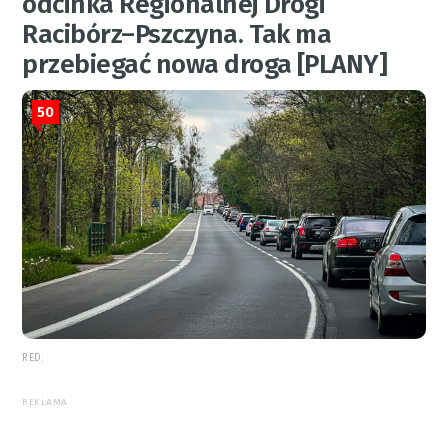
odcinka Regionalnej Drogi
Racibórz–Pszczyna. Tak ma
przebiegać nowa droga [PLANY]
50
RED.
REKLAMA