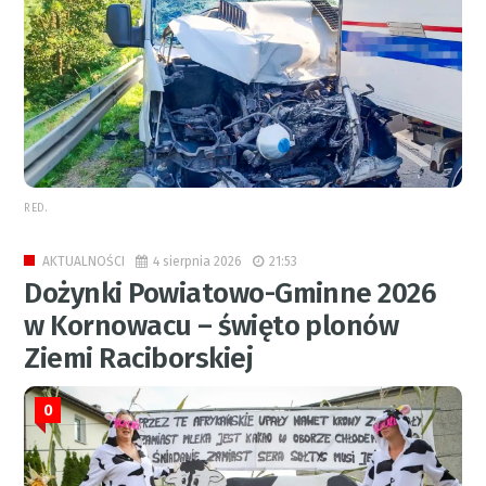
RED.
4 sierpnia 2026
21:53
AKTUALNOŚCI
Dożynki Powiatowo-Gminne 2026
w Kornowacu – święto plonów
Ziemi Raciborskiej
0