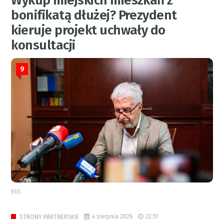
Wykup miejskich mieszkań z
bonifikatą dłużej? Prezydent
kieruje projekt uchwały do
konsultacji
9
RED.
4 sierpnia 2026
22:51
STRONY PARTNERSKIE