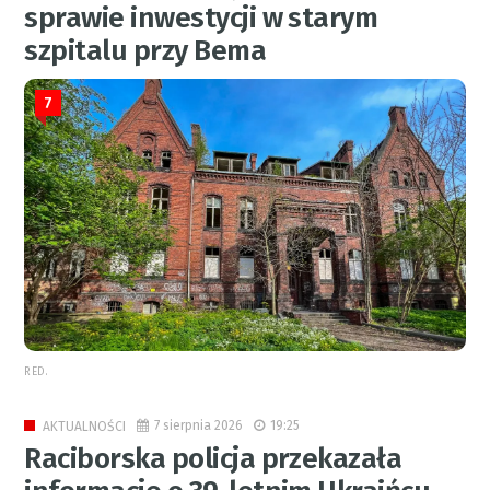
sprawie inwestycji w starym
szpitalu przy Bema
7
RED.
7 sierpnia 2026
19:25
AKTUALNOŚCI
Raciborska policja przekazała