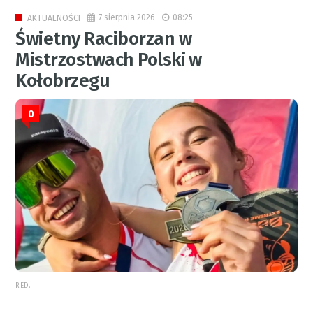
7 sierpnia 2026
08:25
AKTUALNOŚCI
Świetny Raciborzan w
Mistrzostwach Polski w
Kołobrzegu
0
RED.