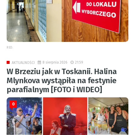
RED.
8 sierpnia 2026
21:59
AKTUALNOŚCI
W Brzeziu jak w Toskanii. Halina
Mlynkova wystąpiła na festynie
parafialnym [FOTO i WIDEO]
0