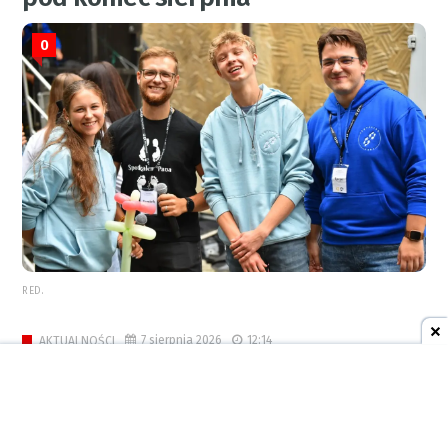
0
RED.
7 sierpnia 2026
12:14
AKTUALNOŚCI
Strażacy interweniowali w
Raciborzu i powiecie. Wyciek
paliwa, pożar ścierniska i