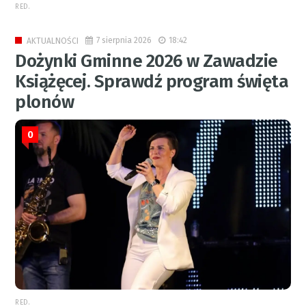
RED.
7 sierpnia 2026
18:42
AKTUALNOŚCI
Dożynki Gminne 2026 w Zawadzie
Książęcej. Sprawdź program święta
plonów
0
RED.