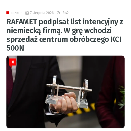
7 sierpnia 2026
12:42
BIZNES
RAFAMET podpisał list intencyjny z
niemiecką firmą. W grę wchodzi
sprzedaż centrum obróbczego KCI
500N
0