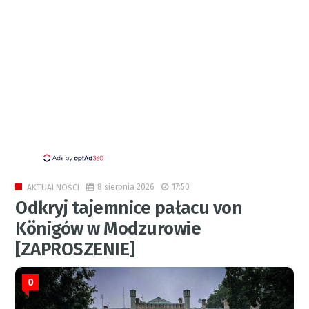
8 sierpnia 2026
17:50
AKTUALNOŚCI
Odkryj tajemnice pałacu von
Königów w Modzurowie
[ZAPROSZENIE]
0