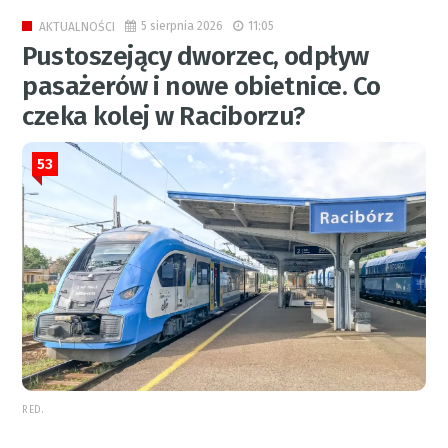
5 sierpnia 2026
11:05
AKTUALNOŚCI
Pustoszejący dworzec, odpływ
pasażerów i nowe obietnice. Co
czeka kolej w Raciborzu?
53
RED.