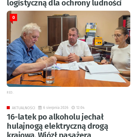
logistyczną dla ochrony ludności
0
RED.
6 sierpnia 2026
12:04
AKTUALNOŚCI
16-latek po alkoholu jechał
hulajnogą elektryczną drogą
krajową. Wiózł pasażera