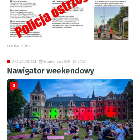
KPP RACIBÓRZ
6 sierpnia 2026
21:57
AKTUALNOŚCI
Nawigator weekendowy
0