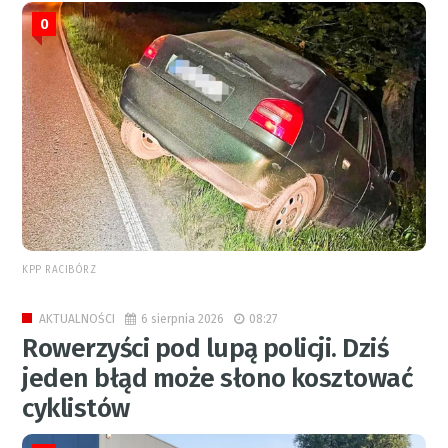
0
KPP RACIBÓRZ
6 sierpnia 2026
08:27
AKTUALNOŚCI
Rowerzyści pod lupą policji. Dziś
jeden błąd może słono kosztować
cyklistów