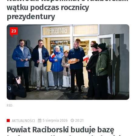
wątku podczas rocznicy
prezydentury
23
RED.
5 sierpnia 2026
20:21
AKTUALNOŚCI
Powiat Raciborski buduje bazę