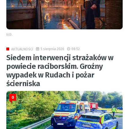
RED.
5 sierpnia 2026
08:52
AKTUALNOŚCI
Siedem interwencji strażaków w
powiecie raciborskim. Groźny
wypadek w Rudach i pożar
ścierniska
0