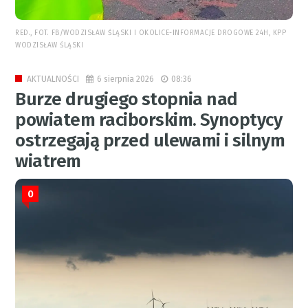
RED., FOT. FB/WODZISŁAW ŚLĄSKI I OKOLICE-INFORMACJE DROGOWE 24H, KPP
WODZISŁAW ŚLĄSKI
6 sierpnia 2026
08:36
AKTUALNOŚCI
Burze drugiego stopnia nad
powiatem raciborskim. Synoptycy
ostrzegają przed ulewami i silnym
wiatrem
0