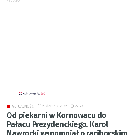
REKLAMA
6 sierpnia 2026
22:43
AKTUALNOŚCI
Od piekarni w Kornowacu do
Pałacu Prezydenckiego. Karol
Nawrocki wspomniał o raciborskim