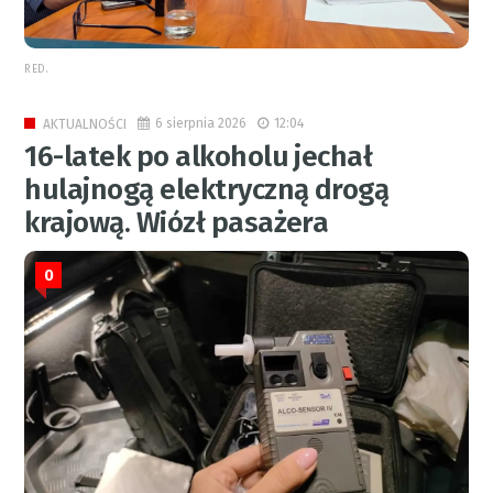
RED.
6 sierpnia 2026
12:04
AKTUALNOŚCI
16-latek po alkoholu jechał
hulajnogą elektryczną drogą
krajową. Wiózł pasażera
0