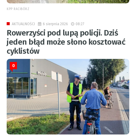
KPP RACIBÓRZ
6 sierpnia 2026
08:27
AKTUALNOŚCI
Rowerzyści pod lupą policji. Dziś
jeden błąd może słono kosztować
cyklistów
0