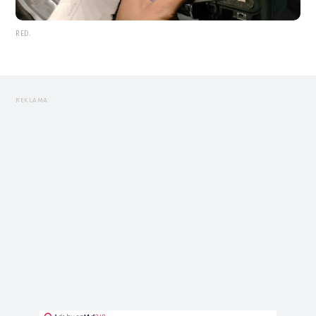
RED.
REKLAMA