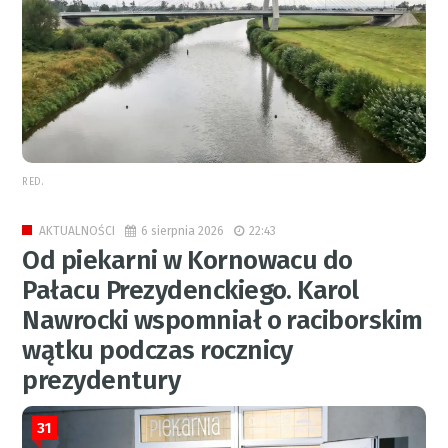
RED.
6 sierpnia 2026
22:43
AKTUALNOŚCI
Od piekarni w Kornowacu do
Pałacu Prezydenckiego. Karol
Nawrocki wspomniał o raciborskim
wątku podczas rocznicy
prezydentury
31