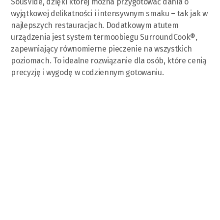
SousVide, dzięki której można przygotować dania o
wyjątkowej delikatności i intensywnym smaku – tak jak w
najlepszych restauracjach. Dodatkowym atutem
urządzenia jest system termoobiegu SurroundCook®,
zapewniający równomierne pieczenie na wszystkich
poziomach. To idealne rozwiązanie dla osób, które cenią
precyzję i wygodę w codziennym gotowaniu.