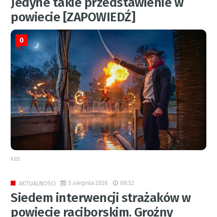
Jedyne takie przedstawienie w
powiecie [ZAPOWIEDŹ]
0
RED.
5 sierpnia 2026
08:52
AKTUALNOŚCI
Siedem interwencji strażaków w
powiecie raciborskim. Groźny