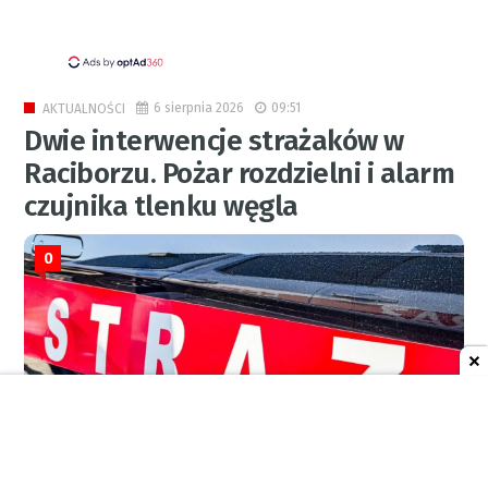
6 sierpnia 2026
09:51
AKTUALNOŚCI
Dwie interwencje strażaków w
Raciborzu. Pożar rozdzielni i alarm
czujnika tlenku węgla
0