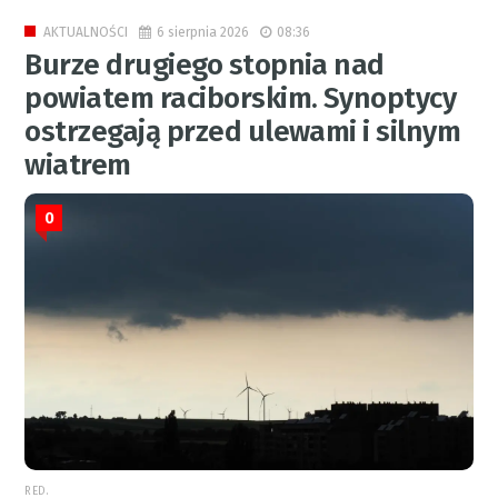
6 sierpnia 2026
08:36
AKTUALNOŚCI
Burze drugiego stopnia nad
powiatem raciborskim. Synoptycy
ostrzegają przed ulewami i silnym
wiatrem
0
RED.