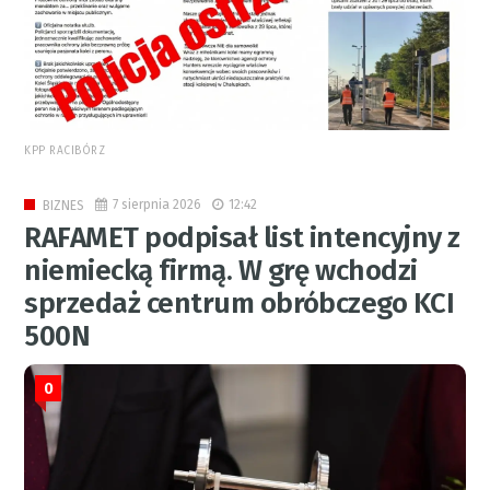
KPP RACIBÓRZ
7 sierpnia 2026
12:42
BIZNES
RAFAMET podpisał list intencyjny z
niemiecką firmą. W grę wchodzi
sprzedaż centrum obróbczego KCI
500N
0