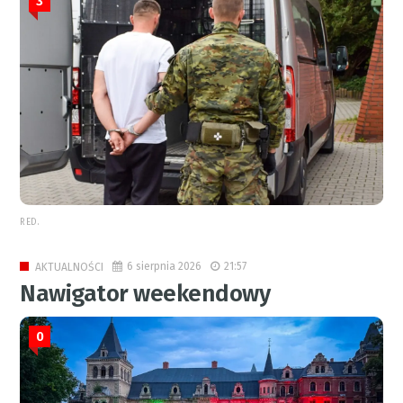
3
RED.
6 sierpnia 2026
21:57
AKTUALNOŚCI
Nawigator weekendowy
0