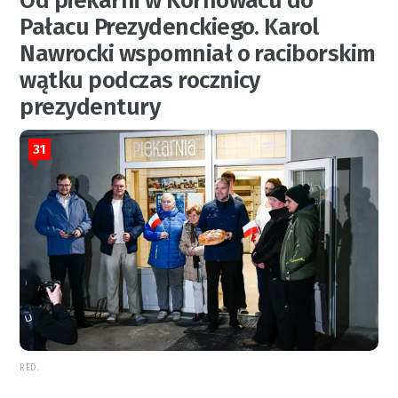
Od piekarni w Kornowacu do
Pałacu Prezydenckiego. Karol
Nawrocki wspomniał o raciborskim
wątku podczas rocznicy
prezydentury
31
RED.