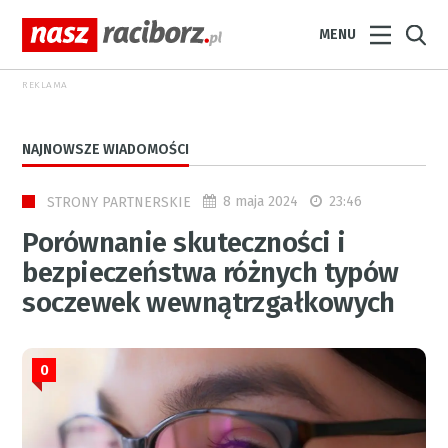
MENU
REKLAMA
NAJNOWSZE WIADOMOŚCI
8 maja 2024
23:46
STRONY PARTNERSKIE
Porównanie skuteczności i
bezpieczeństwa różnych typów
soczewek wewnątrzgałkowych
0