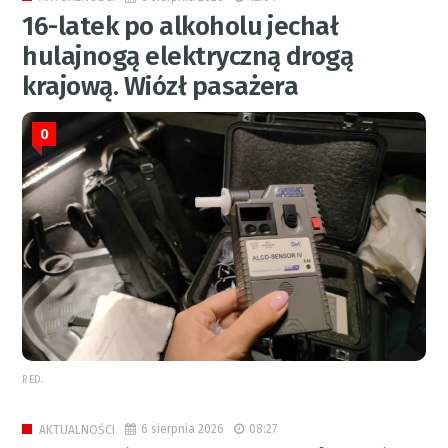
16-latek po alkoholu jechał
hulajnogą elektryczną drogą
krajową. Wiózł pasażera
0
RED.
6 sierpnia 2026
08:27
AKTUALNOŚCI