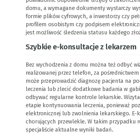
powiadomić odpowiednie urzędy o zakończen
domu, a wymagane dokumenty wystarczy wysł
formie plików cyfrowych, a inwestorzy czy p
profilem osobistym czy podpisem elektronic
jest możliwość śledzenia statusu każdego zł
Szybkie e-konsultacje z lekarzem
Bez wychodzenia z domu można też odbyć wizy
realizowanej przez telefon, za pośrednictwem 
może przeprowadzić diagnozę pacjenta na p
leczenia lub zlecić dodatkowe badania w gabin
odbywać regularne kontrole lekarskie. Wizyt
etapie kontynuowania leczenia, ponieważ po
elektronicznej lub zwolnienia lekarskiego. E-
chorujących przewlekle. W takim przypadku r
specjaliście aktualne wyniki badań.