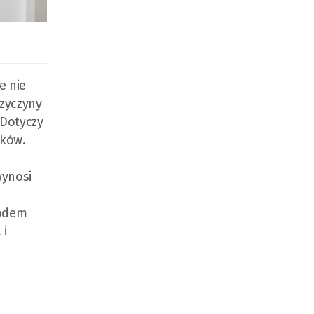
e nie
rzyczyny
 Dotyczy
dków.
wynosi
wodem
 i