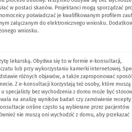
iu procesu budowy. Wszystko odbywa się bez wychodze
ać w postaci skanów. Projektanci mogą sporządzać pro
ełnomocnicy poświadczać je kwalifikowanym profilem za
znym załączanym do elektronicznego wniosku. Dodatkow
ożonego wniosku.
tę lekarską. Obydwa się to w formie e-konsultacji,
czatu lub przy wykorzystaniu kamerki internetowej. Spec
odstawie różnych objawów, a także zaproponować sposó
ecie. Z e-konsultacji korzystają też osoby, które muszą
a u specjalisty bez wychodzenia z domu może być stoso
zwala na analizę wyników badań czy zamówienie recepty
konsultacje online często są wybierane przez pacjentów
ównież nie muszą oni wychodzić z domu, aby przekazać