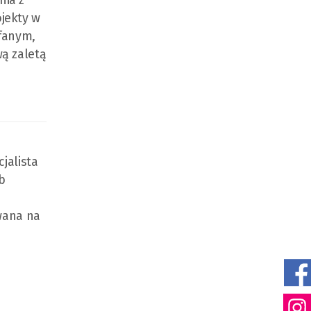
nia z
jekty w
ufanym,
ą zaletą
jalista
b
wana na