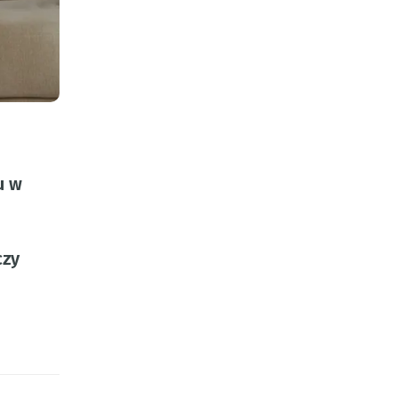
u w
czy