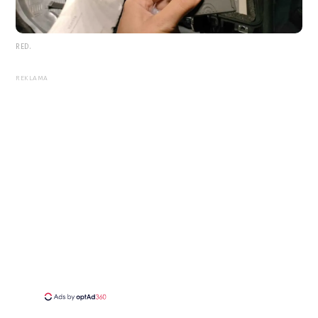
RED.
REKLAMA