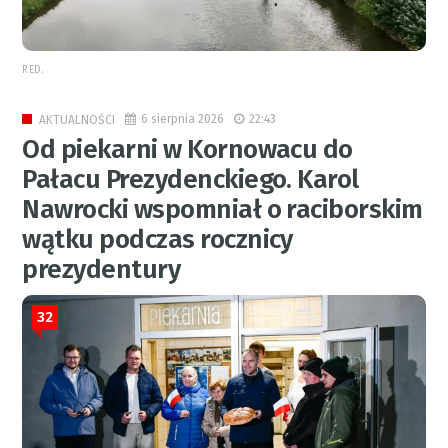
RED.
6 sierpnia 2026
22:43
AKTUALNOŚCI
Od piekarni w Kornowacu do
Pałacu Prezydenckiego. Karol
Nawrocki wspomniał o raciborskim
wątku podczas rocznicy
prezydentury
32