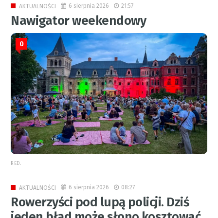
6 sierpnia 2026
21:57
AKTUALNOŚCI
Nawigator weekendowy
0
RED.
6 sierpnia 2026
08:27
AKTUALNOŚCI
Rowerzyści pod lupą policji. Dziś
jeden błąd może słono kosztować