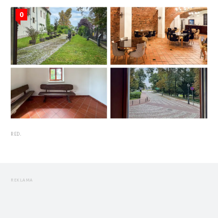
0
RED.
REKLAMA