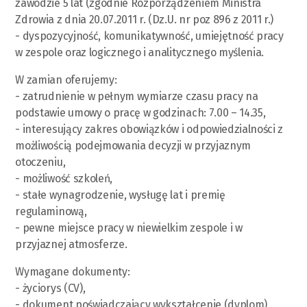
zawodzie 5 lat (zgodnie Rozporządzeniem Ministra
Zdrowia z dnia 20.07.2011 r. (Dz.U. nr poz 896 z 2011 r.)
- dyspozycyjność, komunikatywność, umiejętność pracy
w zespole oraz logicznego i analitycznego myślenia.
W zamian oferujemy:
- zatrudnienie w pełnym wymiarze czasu pracy na
podstawie umowy o pracę w godzinach: 7.00 – 14.35,
- interesujący zakres obowiązków i odpowiedzialności z
możliwością podejmowania decyzji w przyjaznym
otoczeniu,
- możliwość szkoleń,
- stałe wynagrodzenie, wysługę lat i premię
regulaminową,
- pewne miejsce pracy w niewielkim zespole i w
przyjaznej atmosferze.
Wymagane dokumenty:
- życiorys (CV),
- dokument poświadczający wykształcenie (dyplom),