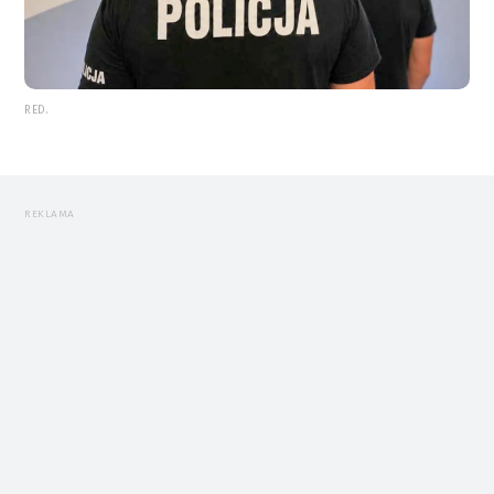
RED.
REKLAMA