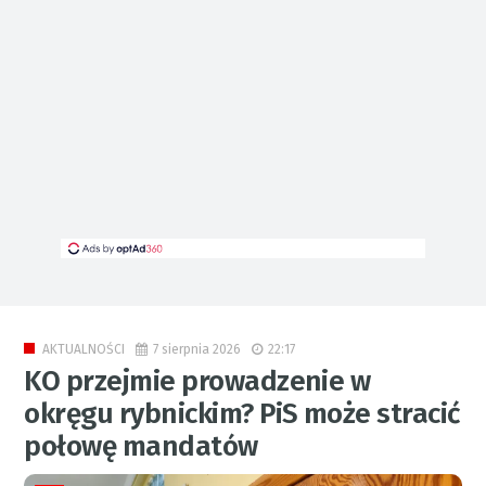
7 sierpnia 2026
22:17
AKTUALNOŚCI
KO przejmie prowadzenie w
okręgu rybnickim? PiS może stracić
połowę mandatów