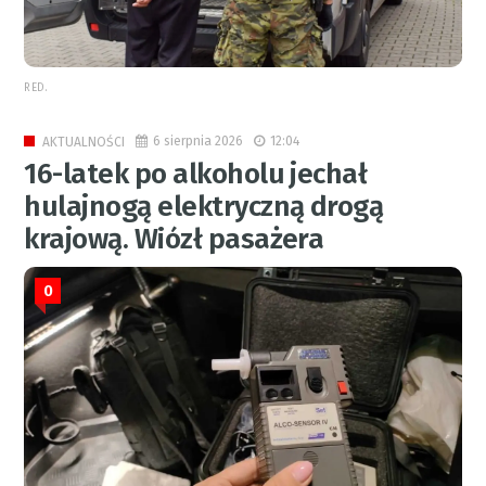
RED.
6 sierpnia 2026
12:04
AKTUALNOŚCI
16-latek po alkoholu jechał
hulajnogą elektryczną drogą
krajową. Wiózł pasażera
0