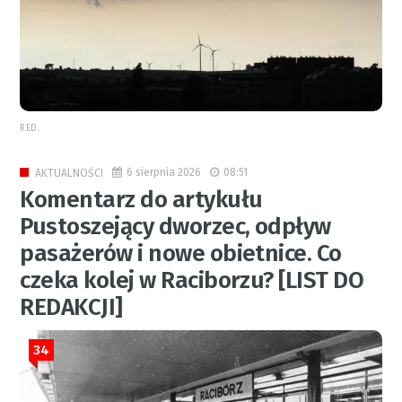
RED.
6 sierpnia 2026
08:51
AKTUALNOŚCI
Komentarz do artykułu
Pustoszejący dworzec, odpływ
pasażerów i nowe obietnice. Co
czeka kolej w Raciborzu? [LIST DO
REDAKCJI]
34