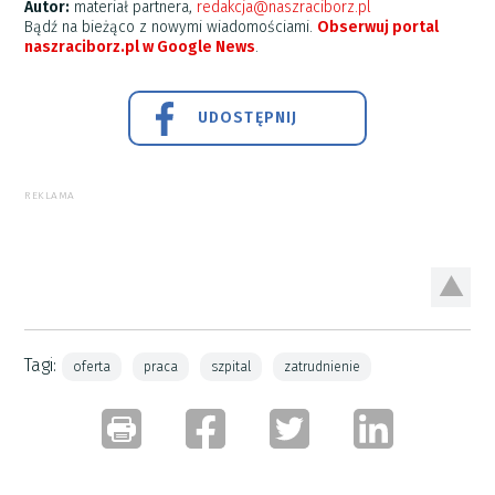
Autor:
materiał partnera,
redakcja@naszraciborz.pl
Bądź na bieżąco z nowymi wiadomościami.
Obserwuj portal
naszraciborz.pl w Google News
.
UDOSTĘPNIJ
REKLAMA
Tagi:
oferta
praca
szpital
zatrudnienie