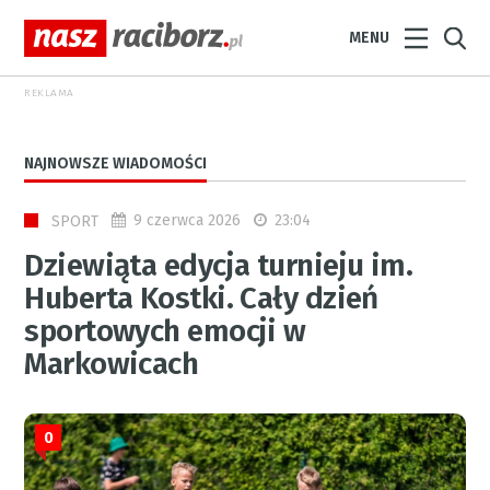
MENU
REKLAMA
NAJNOWSZE WIADOMOŚCI
9 czerwca 2026
23:04
SPORT
Dziewiąta edycja turnieju im.
Huberta Kostki. Cały dzień
sportowych emocji w
Markowicach
0