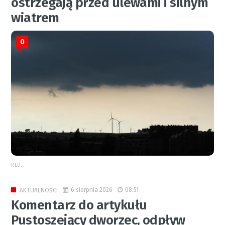
ostrzegają przed ulewami i silnym
wiatrem
0
RED.
6 sierpnia 2026
08:51
AKTUALNOŚCI
Komentarz do artykułu
Pustoszejący dworzec, odpływ