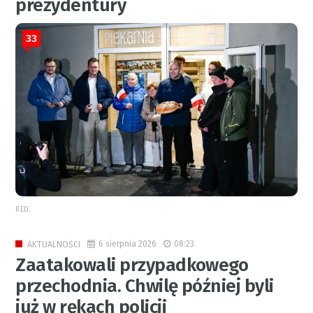
prezydentury
33
RED.
6 sierpnia 2026
08:23
AKTUALNOŚCI
Zaatakowali przypadkowego
przechodnia. Chwilę później byli
już w rękach policji