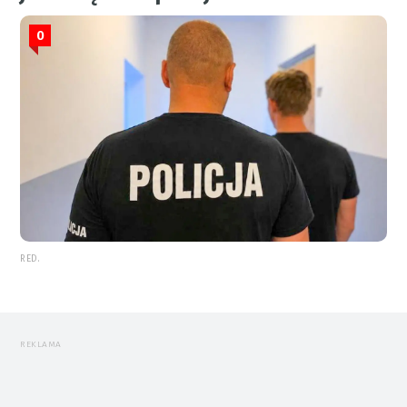
0
RED.
REKLAMA