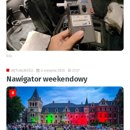
RED.
6 sierpnia 2026
21:57
AKTUALNOŚCI
Nawigator weekendowy
0