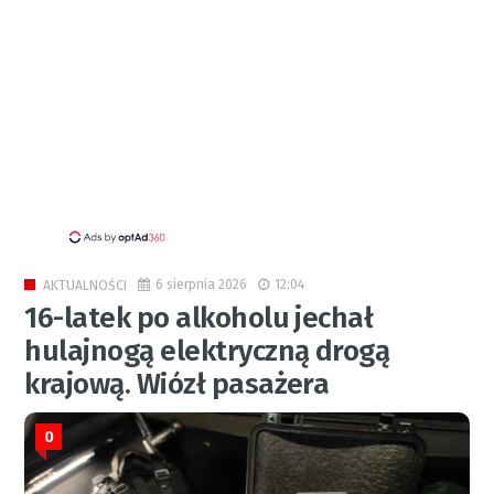
6 sierpnia 2026
12:04
AKTUALNOŚCI
16-latek po alkoholu jechał
hulajnogą elektryczną drogą
krajową. Wiózł pasażera
0