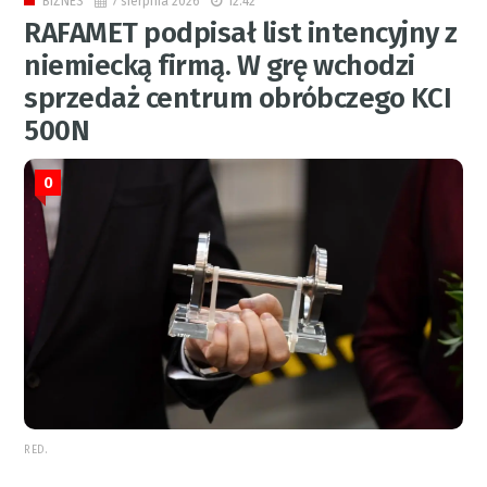
7 sierpnia 2026
12:42
BIZNES
RAFAMET podpisał list intencyjny z
niemiecką firmą. W grę wchodzi
sprzedaż centrum obróbczego KCI
500N
0
RED.