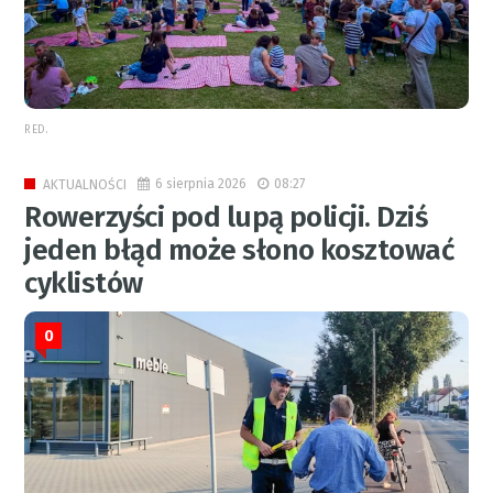
RED.
6 sierpnia 2026
08:27
AKTUALNOŚCI
Rowerzyści pod lupą policji. Dziś
jeden błąd może słono kosztować
cyklistów
0