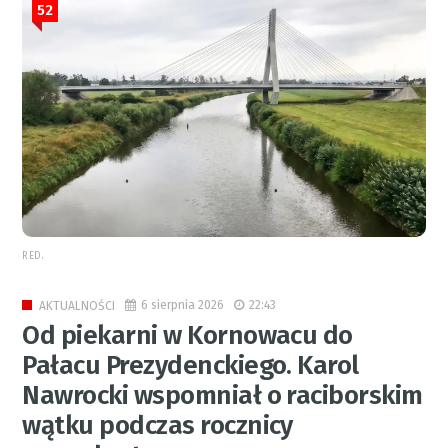
52
RED.
6 sierpnia 2026
22:43
AKTUALNOŚCI
Od piekarni w Kornowacu do
Pałacu Prezydenckiego. Karol
Nawrocki wspomniał o raciborskim
wątku podczas rocznicy