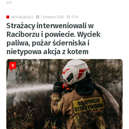
RED.
7 sierpnia 2026
12:14
AKTUALNOŚCI
Strażacy interweniowali w
Raciborzu i powiecie. Wyciek
paliwa, pożar ścierniska i
nietypowa akcja z kotem
0