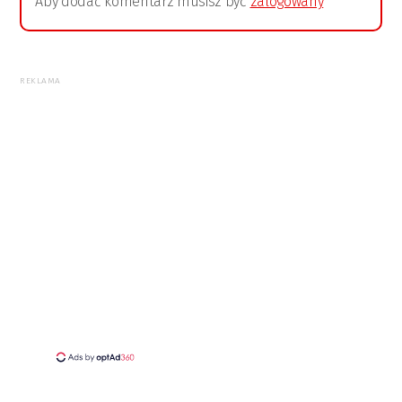
Aby dodać komentarz musisz być
zalogowany
REKLAMA