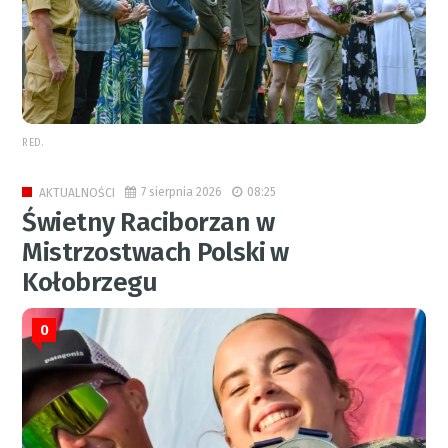
RED.
7 sierpnia 2026
08:25
AKTUALNOŚCI
Świetny Raciborzan w
Mistrzostwach Polski w
Kołobrzegu
0