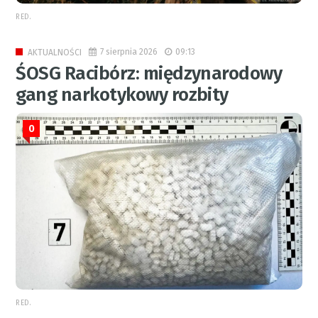
RED.
7 sierpnia 2026
09:13
AKTUALNOŚCI
ŚOSG Racibórz: międzynarodowy
gang narkotykowy rozbity
0
RED.