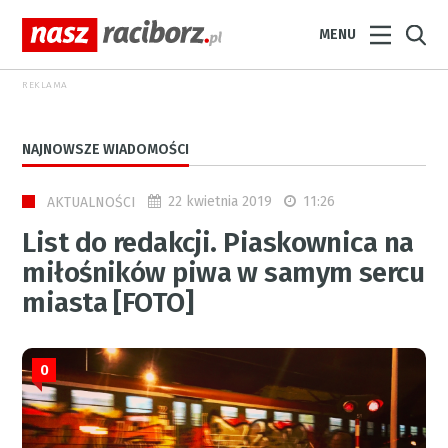
MENU
REKLAMA
NAJNOWSZE WIADOMOŚCI
22 kwietnia 2019
11:26
AKTUALNOŚCI
List do redakcji. Piaskownica na
miłośników piwa w samym sercu
miasta [FOTO]
0