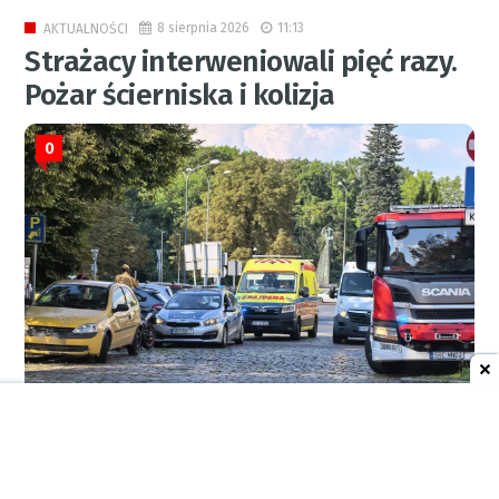
8 sierpnia 2026
11:13
AKTUALNOŚCI
Strażacy interweniowali pięć razy.
Pożar ścierniska i kolizja
0
RED.
7 sierpnia 2026
22:05
AKTUALNOŚCI