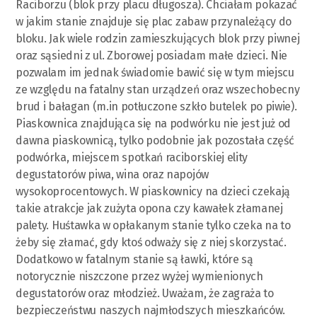
Raciborzu (blok przy placu długosza). Chciałam pokazać
w jakim stanie znajduje się plac zabaw przynależący do
bloku. Jak wiele rodzin zamieszkujących blok przy piwnej
oraz sąsiedni z ul. Zborowej posiadam małe dzieci. Nie
pozwalam im jednak świadomie bawić się w tym miejscu
ze względu na fatalny stan urządzeń oraz wszechobecny
brud i bałagan (m.in potłuczone szkło butelek po piwie).
Piaskownica znajdująca się na podwórku nie jest już od
dawna piaskownicą, tylko podobnie jak pozostała część
podwórka, miejscem spotkań raciborskiej elity
degustatorów piwa, wina oraz napojów
wysokoprocentowych. W piaskownicy na dzieci czekają
takie atrakcje jak zużyta opona czy kawałek złamanej
palety. Huśtawka w opłakanym stanie tylko czeka na to
żeby się złamać, gdy ktoś odważy się z niej skorzystać.
Dodatkowo w fatalnym stanie są ławki, które są
notorycznie niszczone przez wyżej wymienionych
degustatorów oraz młodzież. Uważam, że zagraża to
bezpieczeństwu naszych najmłodszych mieszkańców.