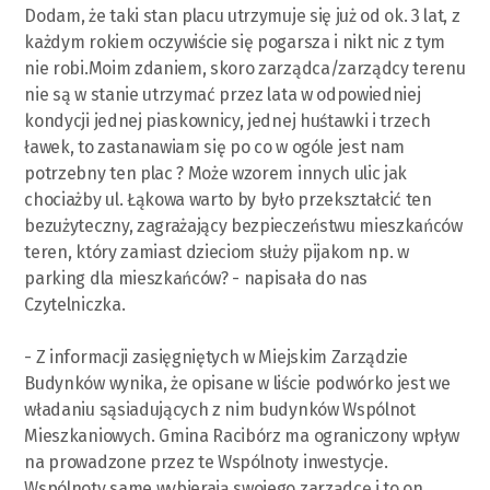
Dodam, że taki stan placu utrzymuje się już od ok. 3 lat, z
każdym rokiem oczywiście się pogarsza i nikt nic z tym
nie robi.Moim zdaniem, skoro zarządca/zarządcy terenu
nie są w stanie utrzymać przez lata w odpowiedniej
kondycji jednej piaskownicy, jednej huśtawki i trzech
ławek, to zastanawiam się po co w ogóle jest nam
potrzebny ten plac ? Może wzorem innych ulic jak
chociażby ul. Łąkowa warto by było przekształcić ten
bezużyteczny, zagrażający bezpieczeństwu mieszkańców
teren, który zamiast dzieciom służy pijakom np. w
parking dla mieszkańców? - napisała do nas
Czytelniczka.
- Z informacji zasięgniętych w Miejskim Zarządzie
Budynków wynika, że opisane w liście podwórko jest we
władaniu sąsiadujących z nim budynków Wspólnot
Mieszkaniowych. Gmina Racibórz ma ograniczony wpływ
na prowadzone przez te Wspólnoty inwestycje.
Wspólnoty same wybierają swojego zarządcę i to on