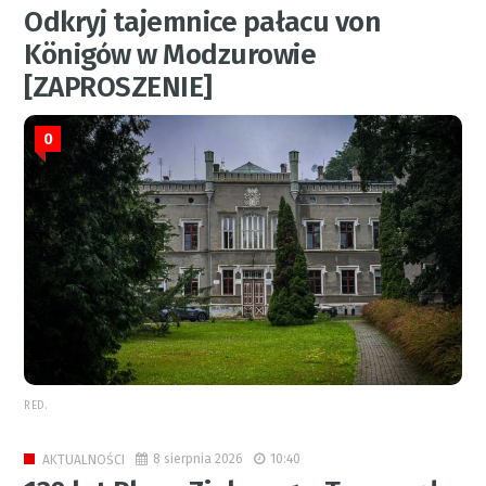
Odkryj tajemnice pałacu von
Königów w Modzurowie
[ZAPROSZENIE]
0
RED.
8 sierpnia 2026
10:40
AKTUALNOŚCI