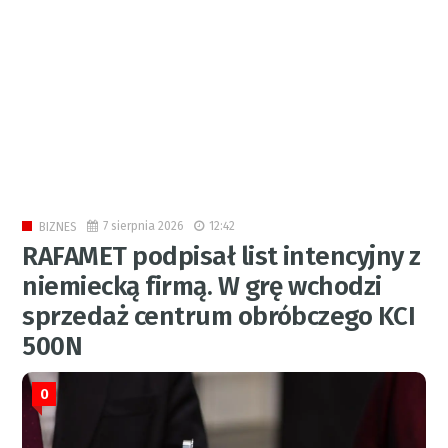
7 sierpnia 2026
12:42
BIZNES
RAFAMET podpisał list intencyjny z
niemiecką firmą. W grę wchodzi
sprzedaż centrum obróbczego KCI
500N
0