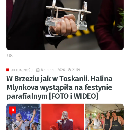
RED.
8 sierpnia 2026
21:59
AKTUALNOŚCI
W Brzeziu jak w Toskanii. Halina
Mlynkova wystąpiła na festynie
parafialnym [FOTO i WIDEO]
0