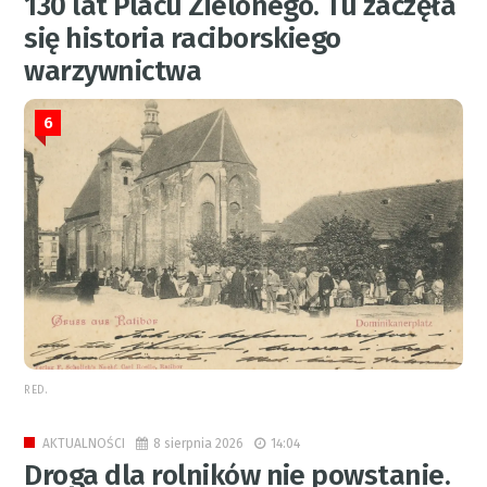
130 lat Placu Zielonego. Tu zaczęła
się historia raciborskiego
warzywnictwa
6
RED.
8 sierpnia 2026
14:04
AKTUALNOŚCI
Droga dla rolników nie powstanie.