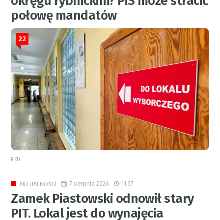
okręgu rybnickim? PiS może stracić
połowę mandatów
22
RED.
7 sierpnia 2026
11:37
AKTUALNOŚCI
Zamek Piastowski odnowił stary
PIT. Lokal jest do wynajęcia