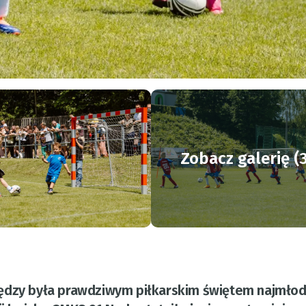
Zobacz galerię (
Nędzy była prawdziwym piłkarskim świętem najmło