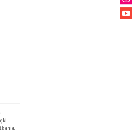
–
ęki
tkania.