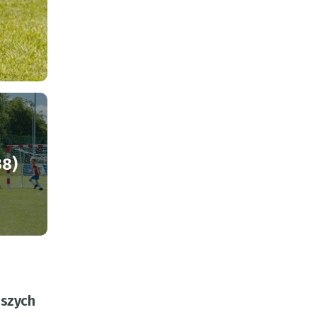
38)
dszych