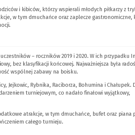
dziców i kibiców, którzy wspierali młodych piłkarzy z tr
akcje, w tym dmuchańce oraz zaplecze gastronomiczne, 
ocji.
 uczestników – roczników 2019 i 2020. W ich przypadku I
wy, bez klasyfikacji końcowej. Najważniejsza była radość
iwość wspólnej zabawy na boisku.
icy, Jejkowic, Rybnika, Raciborza, Bohumina i Chałupek. 
ydarzeniem turniejowym, co nadało finałowi wyjątkowy,
odatkowe atrakcje, w tym dmuchańce, bufet oraz piana p
ończeniem całego turnieju.