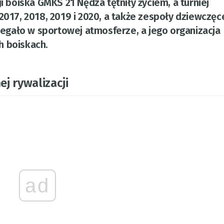
i boiska GMKS 21 Nędza tętniły życiem, a turniej
2017, 2018, 2019 i 2020, a także zespoły dziewczęc
gało w sportowej atmosferze, a jego organizacja
h boiskach.
j rywalizacji
ad