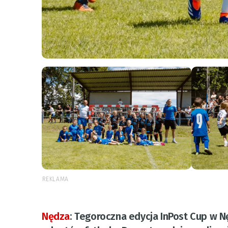
REKLAMA
Nędza
:
Tegoroczna edycja InPost Cup w 