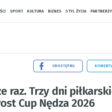
ŚCI
SPORT
KULTURA
BIZNES
STYL ŻYCIA
PARTNERZ
UDOSTĘPNIJ
KOMENTU
e raz. Trzy dni piłkarsk
Post Cup Nędza 2026