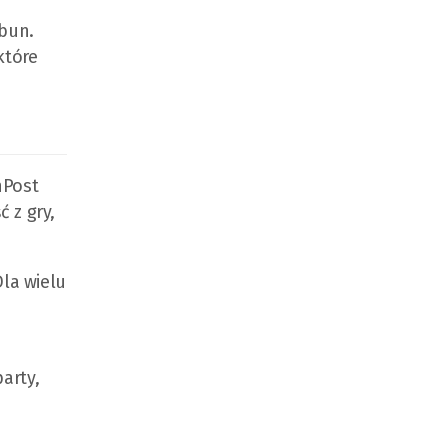
ybun.
które
nPost
 z gry,
Dla wielu
arty,