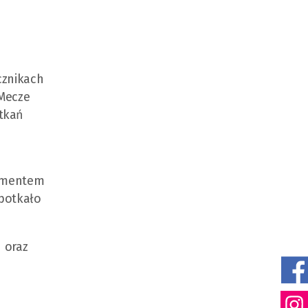
cznikach
 Mecze
tkań
momentem
spotkało
 oraz