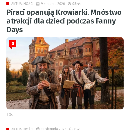
9 sierpnia 2026
08:44
AKTUALNOŚCI
Piraci opanują Krowiarki. Mnóstwo
atrakcji dla dzieci podczas Fanny
Days
0
RED.
10 sierpnia 2026
11:41
AKTUALNOŚCI