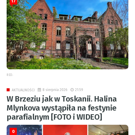
17
RED.
8 sierpnia 2026
21:59
AKTUALNOŚCI
W Brzeziu jak w Toskanii. Halina
Mlynkova wystąpiła na festynie
parafialnym [FOTO i WIDEO]
0