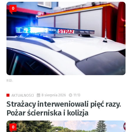
0
RED.
8 sierpnia 2026
11:13
AKTUALNOŚCI
Strażacy interweniowali pięć razy.
Pożar ścierniska i kolizja
0