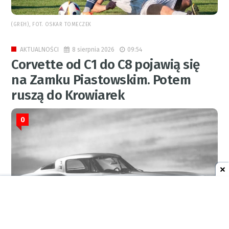
(GREH), FOT. OSKAR TOMECZEK
8 sierpnia 2026
09:54
AKTUALNOŚCI
Corvette od C1 do C8 pojawią się
na Zamku Piastowskim. Potem
ruszą do Krowiarek
0