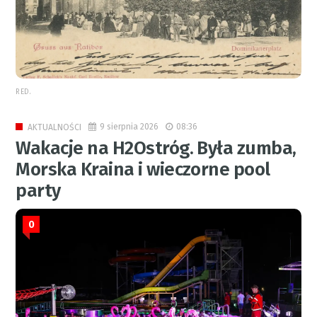
RED.
9 sierpnia 2026
08:36
AKTUALNOŚCI
Wakacje na H2Ostróg. Była zumba,
Morska Kraina i wieczorne pool
party
0