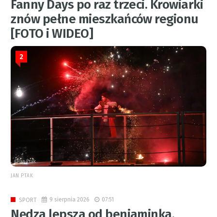
Fanny Days po raz trzeci. Krowiarki
znów pełne mieszkańców regionu
[FOTO i WIDEO]
2
JAN PTAK
9 sierpnia 2026
07:51
SPORT
Nędza lepsza od beniaminka.