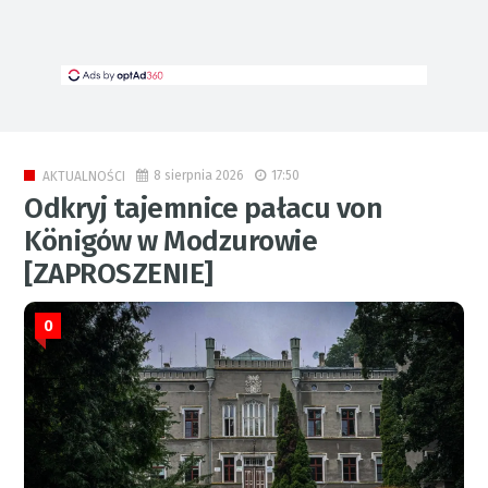
8 sierpnia 2026
17:50
AKTUALNOŚCI
Odkryj tajemnice pałacu von
Königów w Modzurowie
[ZAPROSZENIE]
0