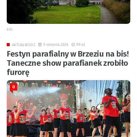
RED.
9 sierpnia 2026
09:43
AKTUALNOŚCI
Festyn parafialny w Brzeziu na bis!
Taneczne show parafianek zrobiło
furorę
0