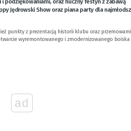
 i podziękowaniami, oraz huczny festyn z zabawą
appy Jędrowski Show oraz piana party dla najmłods
nież punkty z prezentacją historii klubu oraz przemowami
ne otwarcie wyremontowanego i zmodernizowanego boiska
ad