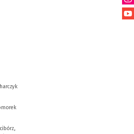
harczyk
Komorek
cibórz,