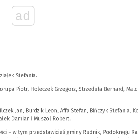
ad
iałek Stefania.
rupa Piotr, Holeczek Grzegorz, Strzeduła Bernard, Malc
.
zek Jan, Burdzik Leon, Affa Stefan, Bińczyk Stefania, 
iałek Damian i Muszol Robert.
ści – w tym przedstawicieli gminy Rudnik, Podokręgu Ra