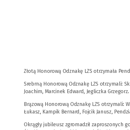
Złotą Honorową Odznakę LZS otrzymała Pendz
Srebrną Honorową Odznakę LZS otrzymali: Sko
Joachim, Marcinek Edward, Jegliczka Grzegorz
Brązową Honorową Odznakę LZS otrzymali: Wilc
Łukasz, Kampik Bernard, Fojcik Janusz, Pendz
Okrągły jubileusz zgromadził zaproszonych go