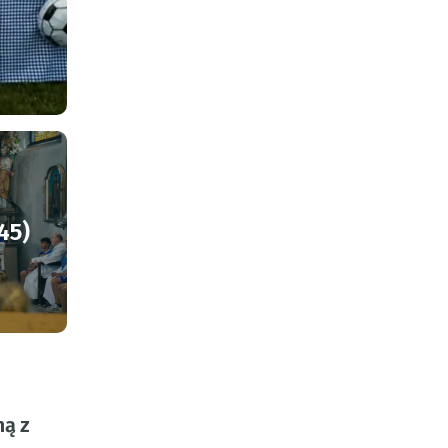
45)
ną z