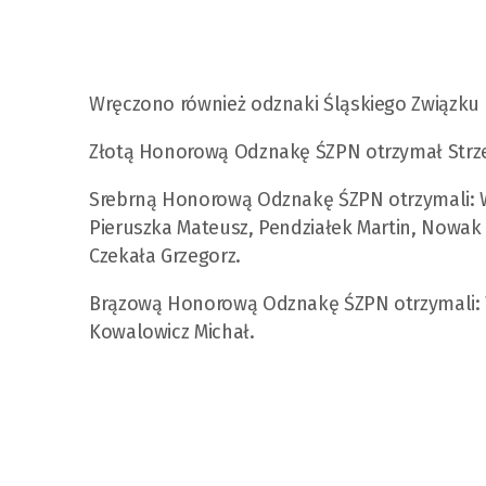
Wręczono również odznaki Śląskiego Związku P
Złotą Honorową Odznakę ŚZPN otrzymał Strze
Srebrną Honorową Odznakę ŚZPN otrzymali: W
Pieruszka Mateusz, Pendziałek Martin, Nowak
Czekała Grzegorz.
Brązową Honorową Odznakę ŚZPN otrzymali: W
Kowalowicz Michał.