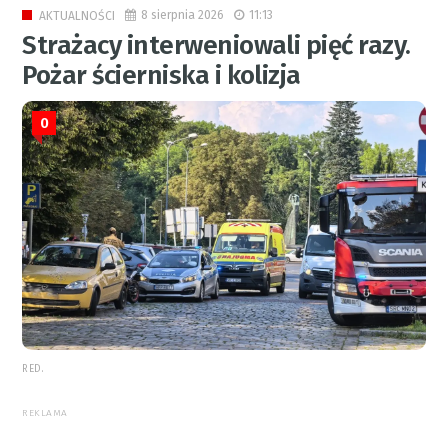
8 sierpnia 2026
11:13
AKTUALNOŚCI
Strażacy interweniowali pięć razy.
Pożar ścierniska i kolizja
0
RED.
REKLAMA