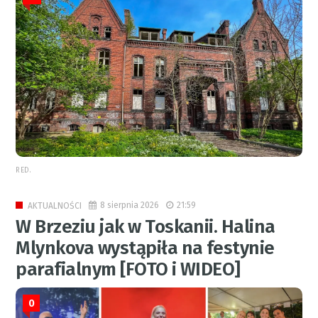
RED.
8 sierpnia 2026
21:59
AKTUALNOŚCI
W Brzeziu jak w Toskanii. Halina
Mlynkova wystąpiła na festynie
parafialnym [FOTO i WIDEO]
0