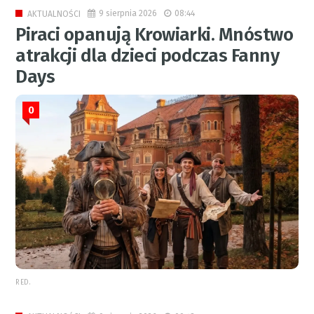
9 sierpnia 2026
08:44
AKTUALNOŚCI
Piraci opanują Krowiarki. Mnóstwo
atrakcji dla dzieci podczas Fanny
Days
0
RED.