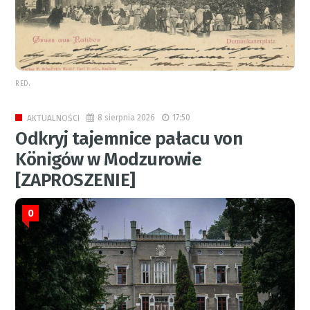
RED.
8 sierpnia 2026
17:50
AKTUALNOŚCI
Odkryj tajemnice pałacu von
Königów w Modzurowie
[ZAPROSZENIE]
0