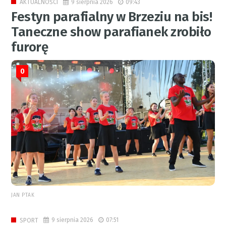
9 sierpnia 2026
09:43
AKTUALNOŚCI
Festyn parafialny w Brzeziu na bis!
Taneczne show parafianek zrobiło
furorę
0
JAN PTAK
9 sierpnia 2026
07:51
SPORT