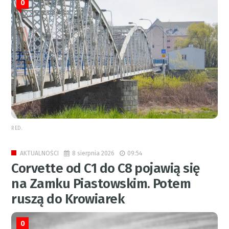
0
RED.
8 sierpnia 2026
09:54
AKTUALNOŚCI
Corvette od C1 do C8 pojawią się
na Zamku Piastowskim. Potem
ruszą do Krowiarek
0