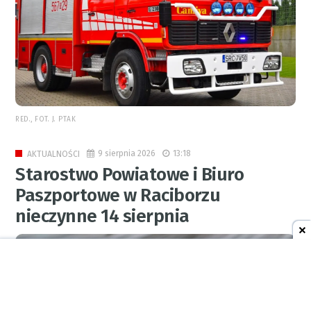
RED., FOT. J. PTAK
9 sierpnia 2026
13:18
AKTUALNOŚCI
Starostwo Powiatowe i Biuro
Paszportowe w Raciborzu
nieczynne 14 sierpnia
0