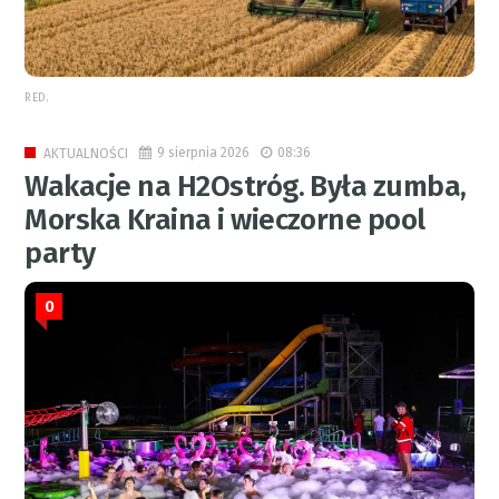
RED.
9 sierpnia 2026
08:36
AKTUALNOŚCI
Wakacje na H2Ostróg. Była zumba,
Morska Kraina i wieczorne pool
party
0