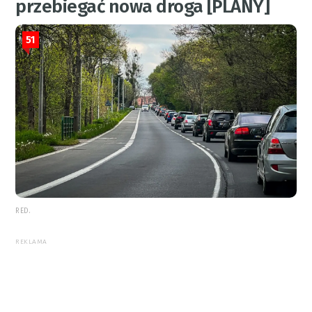
przebiegać nowa droga [PLANY]
51
RED.
REKLAMA