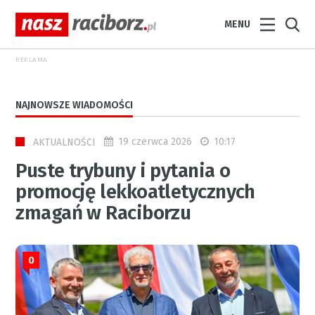
MENU
REKLAMA
NAJNOWSZE WIADOMOŚCI
19 czerwca 2026
10:17
AKTUALNOŚCI
Puste trybuny i pytania o
promocję lekkoatletycznych
zmagań w Raciborzu
0