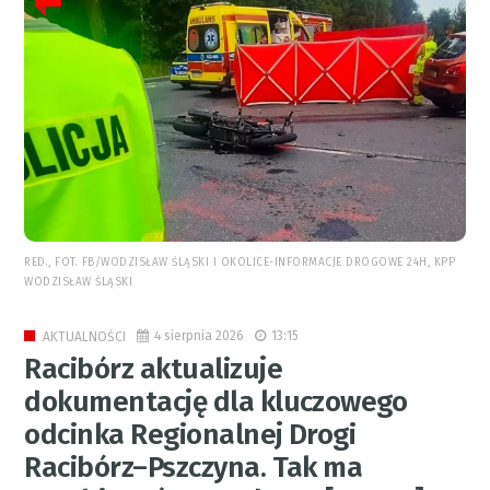
RED., FOT. FB/WODZISŁAW ŚLĄSKI I OKOLICE-INFORMACJE DROGOWE 24H, KPP
WODZISŁAW ŚLĄSKI
4 sierpnia 2026
13:15
AKTUALNOŚCI
Racibórz aktualizuje
dokumentację dla kluczowego
odcinka Regionalnej Drogi
Racibórz–Pszczyna. Tak ma