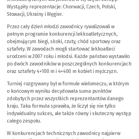
Wystąpiły reprezentacje: Chorwacji, Czech, Polski,
Słowacji, Ukrainy i Węgier.
Przez cały dzień młodzi zawodnicy rywalizowali w
pełnym programie konkurencji lekkoatletycznych,
obejmującym biegi, skoki, rzuty, chód sportowy oraz
sztafety. W zawodach mogli startować lekkoatleci
urodzeni w 2007 roku i młodsi. Każde państwo wystawiło
po dwóch zawodników w poszczególnych konkurencjach
oraz sztafety 4×100 m i 4×400 m kobiet i mężczyzn.
Turniej rozgrywany był w formule wielomeczu, w którym
o końcowym wyniku decydowała suma punktów
zdobytych przez wszystkich reprezentantów danego
kraju. Taka formuła sprawiła, że liczył się nie tylko
indywidualny sukces, ale także równy i skuteczny występ
całego zespołu.
W konkurencjach technicznych zawodnicy najpierw