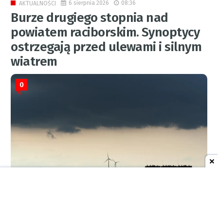
6 sierpnia 2026
08:36
AKTUALNOŚCI
Burze drugiego stopnia nad
powiatem raciborskim. Synoptycy
ostrzegają przed ulewami i silnym
wiatrem
0
RED.