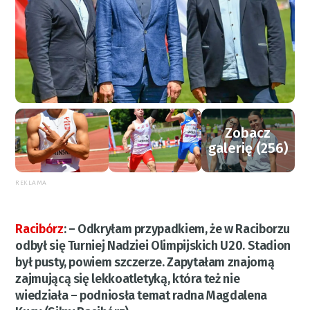
Zobacz
galerię (256)
REKLAMA
Racibórz
:
– Odkryłam przypadkiem, że w Raciborzu
odbył się Turniej Nadziei Olimpijskich U20. Stadion
był pusty, powiem szczerze. Zapytałam znajomą
zajmującą się lekkoatletyką, która też nie
wiedziała – podniosła temat radna Magdalena