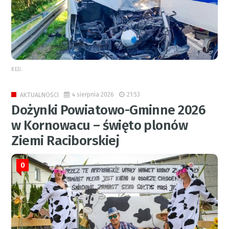
RED.
4 sierpnia 2026
21:53
AKTUALNOŚCI
Dożynki Powiatowo-Gminne 2026
w Kornowacu – święto plonów
Ziemi Raciborskiej
0