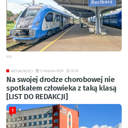
RED.
5 sierpnia 2026
13:26
AKTUALNOŚCI
Na swojej drodze chorobowej nie
spotkałem człowieka z taką klasą
[LIST DO REDAKCJI]
1