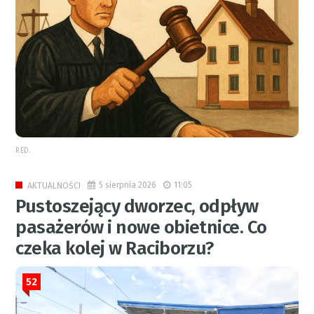
RED.
5 sierpnia 2026
11:05
AKTUALNOŚCI
Pustoszejący dworzec, odpływ
pasażerów i nowe obietnice. Co
czeka kolej w Raciborzu?
52