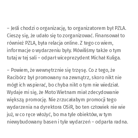
– Jeśli chodzi o organizację, to organizatorem był PZLA.
Cieszę się, że udało się to zorganizować. Finansował to
również PZLA, była relacja online. Z tego co wiem,
informacje o wydarzeniu były. Mówiliśmy także o tym
tutaj w tej sali – odparł wiceprezydent Michał Kuliga.
– Powiem, że wewnętrznie się trzęsę. Co z tego, że
Racibórz był promowany na zewnątrz, skoro nikt nie
mógł ich wspierać, bo chyba nikt o tym nie wiedział.
Wydaje mi się, że Moto Wietnam miał zdecydowanie
większą promocję. Nie zrzucałabym promocji tego
wydarzenia na dyrektora OSiR, bo ten człowiek nie wie
już, w co ręce włożyć, bo ma tyle obiektów, w tym
niewybudowany basen i tyle wydarzeń – odparła radna.