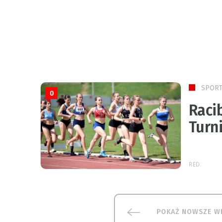
SPOR
0
Raci
Turni
RED.
POKAŻ NOWSZE W