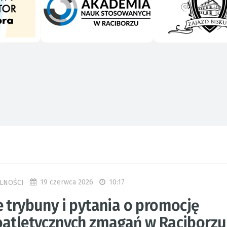
19 czerwca 2026
10:17
LNOŚCI
e trybuny i pytania o promocję
oatletycznych zmagań w Raciborzu