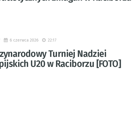
6 czerwca 2026
22:17
T
zynarodowy Turniej Nadziei
pijskich U20 w Raciborzu [FOTO]