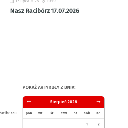
17 lipca 2026
10:19
Nasz Racibórz 17.07.2026
POKAŻ ARTYKUŁY Z DNIA:
Sierpień 2026
aciborzu
pon
wt
śr
czw
pt
sob
nd
1
2