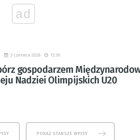
ad
3 czerwca 2026
12:36
T
bórz gospodarzem Międzynarodo
eju Nadziei Olimpijskich U20
PISY
POKAŻ STARSZE WPISY