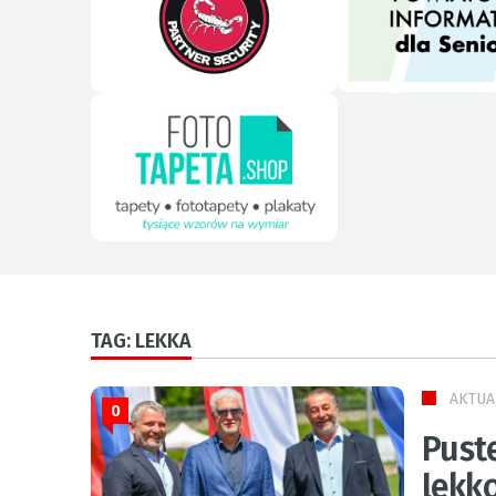
TAG: LEKKA
AKTUA
0
Pust
lekk