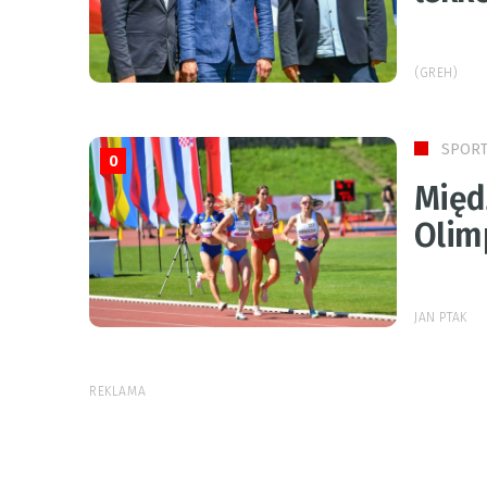
(GREH)
SPOR
0
Międ
Olim
JAN PTAK
REKLAMA