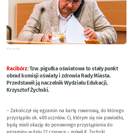
REKLAMA
Racibórz
:
Tzw. pigułka oświatowa to stały punkt
obrad komisji oświaty i zdrowia Rady Miasta.
Przedstawił ją naczelnik Wydziału Edukacji,
Krzysztof Żychski.
– Zakończył się egzamin na kartę rowerową, do którego
przystąpiło ok. 400 uczniów. Ci, którym się nie powiodło,
będą mieli okazję do ponownego przystąpienia do
egzaminu w dniu 22 czerwca – mówił K. Żychski.