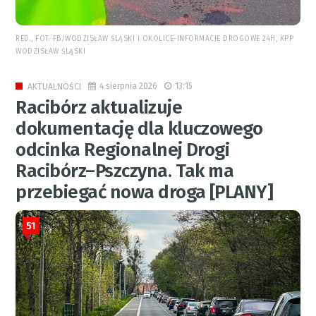
RED., FOT. FB/WODZISŁAW ŚLĄSKI I OKOLICE-INFORMACJE DROGOWE 24H, KPP
WODZISŁAW ŚLĄSKI
4 sierpnia 2026
13:15
AKTUALNOŚCI
Racibórz aktualizuje
dokumentację dla kluczowego
odcinka Regionalnej Drogi
Racibórz–Pszczyna. Tak ma
przebiegać nowa droga [PLANY]
51