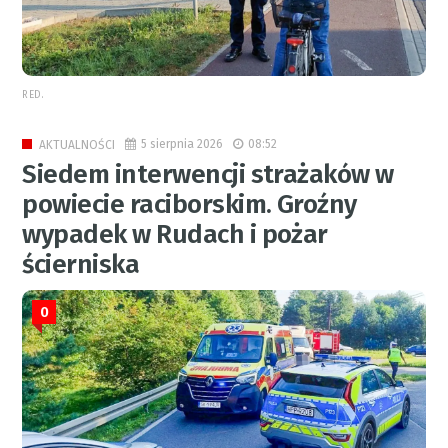
RED.
5 sierpnia 2026
08:52
AKTUALNOŚCI
Siedem interwencji strażaków w
powiecie raciborskim. Groźny
wypadek w Rudach i pożar
ścierniska
0