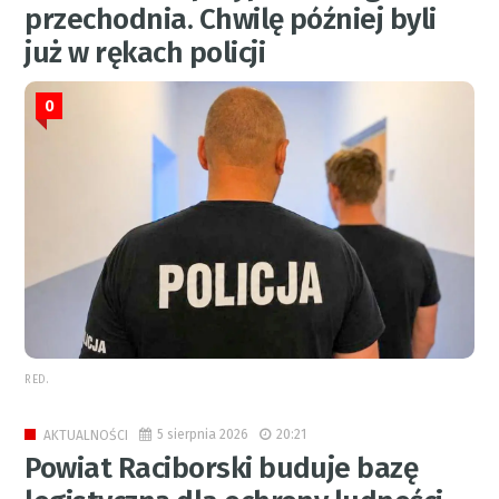
przechodnia. Chwilę później byli
już w rękach policji
0
RED.
5 sierpnia 2026
20:21
AKTUALNOŚCI
Powiat Raciborski buduje bazę