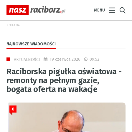
MENU
REKLAMA
NAJNOWSZE WIADOMOŚCI
19 czerwca 2026
09:52
AKTUALNOŚCI
Raciborska pigułka oświatowa -
remonty na pełnym gazie,
bogata oferta na wakacje
0