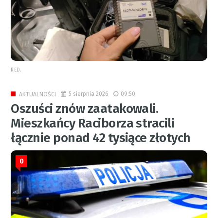
RED.
5 sierpnia 2026
09:50
AKTUALNOŚCI
Oszuści znów zaatakowali.
Mieszkańcy Raciborza stracili
łącznie ponad 42 tysiące złotych
0