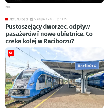
RED.
5 sierpnia 2026
11:05
AKTUALNOŚCI
Pustoszejący dworzec, odpływ
pasażerów i nowe obietnice. Co
czeka kolej w Raciborzu?
51