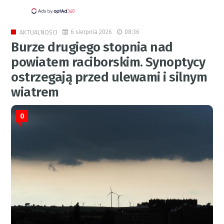
6 sierpnia 2026
08:36
AKTUALNOŚCI
Burze drugiego stopnia nad
powiatem raciborskim. Synoptycy
ostrzegają przed ulewami i silnym
wiatrem
0