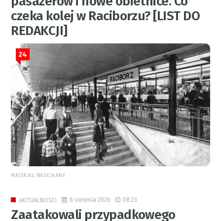
pasażerów i nowe obietnice. Co
czeka kolej w Raciborzu? [LIST DO
REDAKCJI]
24
MATERIAŁ NADESŁANY
6 sierpnia 2026
08:23
AKTUALNOŚCI
Zaatakowali przypadkowego