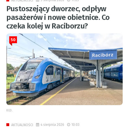
AKTUALNOŚCI
Pustoszejący dworzec, odpływ
pasażerów i nowe obietnice. Co
czeka kolej w Raciborzu?
50
RED.
4 sierpnia 2026
10:03
AKTUALNOŚCI