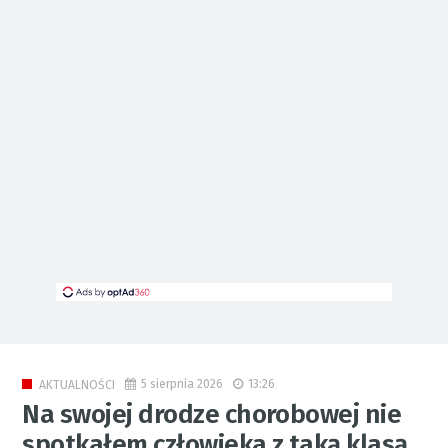
5 sierpnia 2026
13:26
AKTUALNOŚCI
Na swojej drodze chorobowej nie
spotkałem człowieka z taką klasą