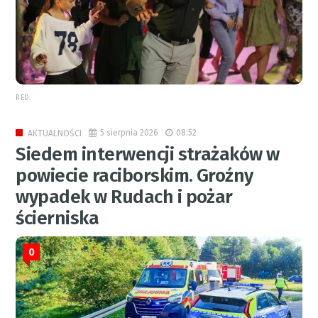
RED.
5 sierpnia 2026
08:52
AKTUALNOŚCI
Siedem interwencji strażaków w
powiecie raciborskim. Groźny
wypadek w Rudach i pożar
ścierniska
0