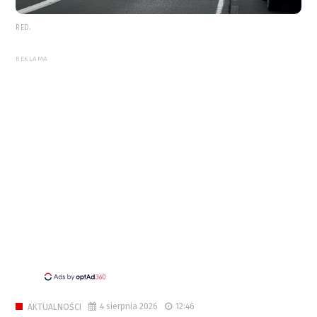
RED.
REKLAMA
4 sierpnia 2026
12:46
AKTUALNOŚCI