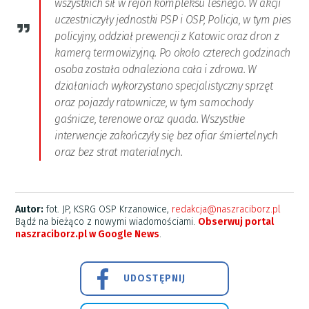
wszystkich sił w rejon kompleksu leśnego. W akcji
uczestniczyły jednostki PSP i OSP, Policja, w tym pies
policyjny, oddział prewencji z Katowic oraz dron z
kamerą termowizyjną. Po około czterech godzinach
osoba została odnaleziona cała i zdrowa. W
działaniach wykorzystano specjalistyczny sprzęt
oraz pojazdy ratownicze, w tym samochody
gaśnicze, terenowe oraz quada. Wszystkie
interwencje zakończyły się bez ofiar śmiertelnych
oraz bez strat materialnych.
Autor:
fot. JP, KSRG OSP Krzanowice,
redakcja@naszraciborz.pl
Bądź na bieżąco z nowymi wiadomościami.
Obserwuj portal
naszraciborz.pl w Google News
.
UDOSTĘPNIJ