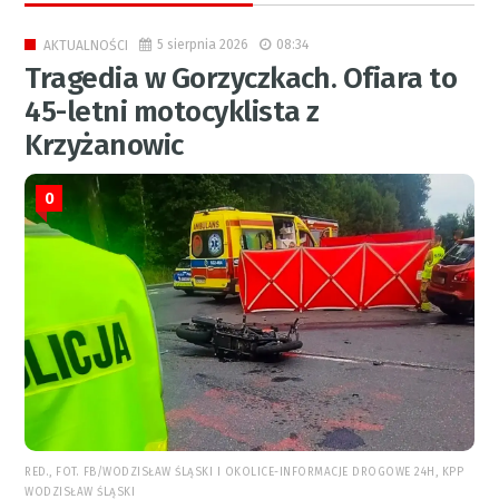
5 sierpnia 2026
08:34
AKTUALNOŚCI
Tragedia w Gorzyczkach. Ofiara to
45-letni motocyklista z
Krzyżanowic
0
RED., FOT. FB/WODZISŁAW ŚLĄSKI I OKOLICE-INFORMACJE DROGOWE 24H, KPP
WODZISŁAW ŚLĄSKI