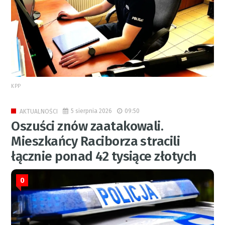
KPP
5 sierpnia 2026
09:50
AKTUALNOŚCI
Oszuści znów zaatakowali.
Mieszkańcy Raciborza stracili
łącznie ponad 42 tysiące złotych
0