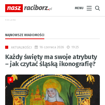
MENU
REKLAMA
NAJNOWSZE WIADOMOŚCI
16 czerwca 2026
19:25
AKTUALNOŚCI
Każdy święty ma swoje atrybuty
– jak czytać śląską ikonografię?
0