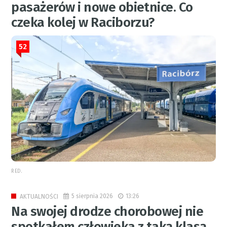
pasażerów i nowe obietnice. Co
czeka kolej w Raciborzu?
52
RED.
5 sierpnia 2026
13:26
AKTUALNOŚCI
Na swojej drodze chorobowej nie
spotkałem człowieka z taką klasą