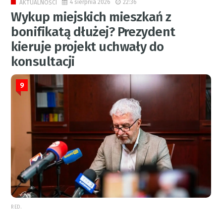
4 sierpnia 2026
22:36
AKTUALNOŚCI
Wykup miejskich mieszkań z
bonifikatą dłużej? Prezydent
kieruje projekt uchwały do
konsultacji
9
RED.