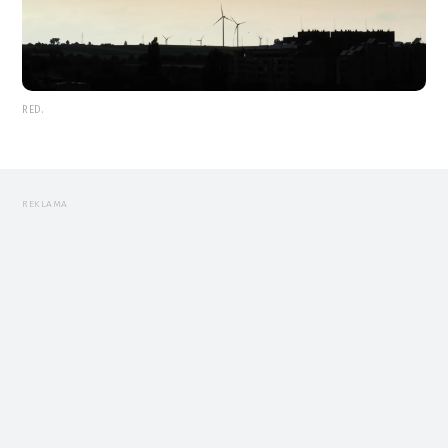
RED.
REKLAMA