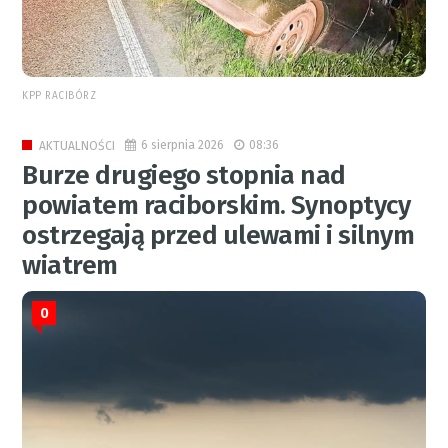
KPP RACIBÓRZ
6 sierpnia 2026
08:36
AKTUALNOŚCI
Burze drugiego stopnia nad
powiatem raciborskim. Synoptycy
ostrzegają przed ulewami i silnym
wiatrem
0