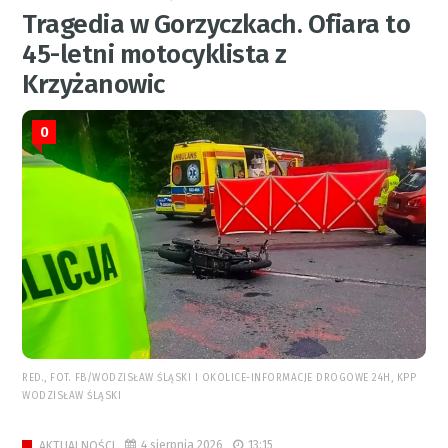
Tragedia w Gorzyczkach. Ofiara to
45-letni motocyklista z
Krzyżanowic
0
RED., FOT. FB/WODZISŁAW ŚLĄSKI I OKOLICE-INFORMACJE DROGOWE 24H, KPP
WODZISŁAW ŚLĄSKI
4 sierpnia 2026
13:15
AKTUALNOŚCI