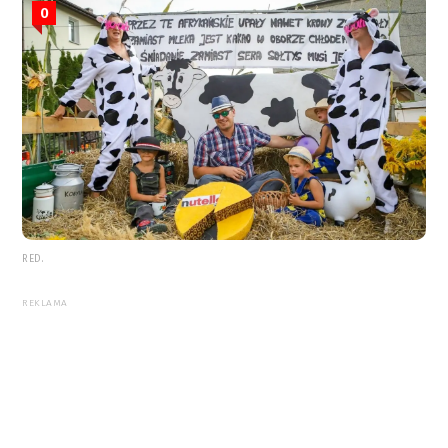
0
RED.
REKLAMA