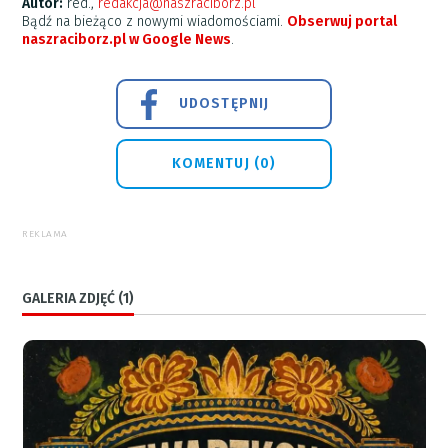
Autor:
red.,
redakcja@naszraciborz.pl
Bądź na bieżąco z nowymi wiadomościami.
Obserwuj portal
naszraciborz.pl w Google News
.
UDOSTĘPNIJ
KOMENTUJ (0)
REKLAMA
GALERIA ZDJĘĆ (1)