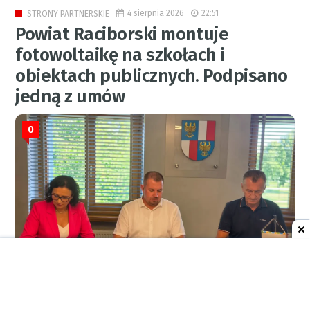
4 sierpnia 2026
22:51
STRONY PARTNERSKIE
Powiat Raciborski montuje
fotowoltaikę na szkołach i
obiektach publicznych. Podpisano
jedną z umów
0
RED.