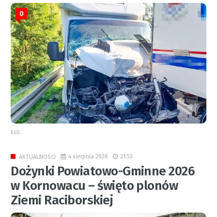
0
RED.
4 sierpnia 2026
21:53
AKTUALNOŚCI
Dożynki Powiatowo-Gminne 2026
w Kornowacu – święto plonów
Ziemi Raciborskiej