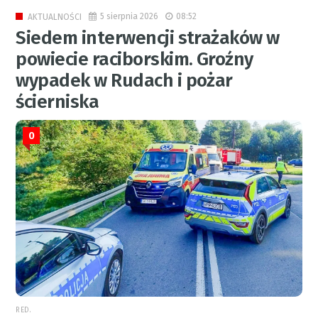
5 sierpnia 2026
08:52
AKTUALNOŚCI
Siedem interwencji strażaków w
powiecie raciborskim. Groźny
wypadek w Rudach i pożar
ścierniska
0
RED.