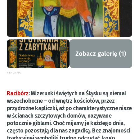
Zobacz galerię (1)
REKLAMA
Racibórz
:
Wizerunki świętych na Śląsku są niemal
wszechobecne – od wnętrz kościołów, przez
przydrożne kapliczki, aż po charakterystyczne nisze
w ścianach szczytowych domów, nazywane
potocznie giblami. Choć mijamy je każdego dnia,
często pozostają dla nas zagadką. Bez znajomości
tradycyjnej symboliki trudno odczytać, kogo