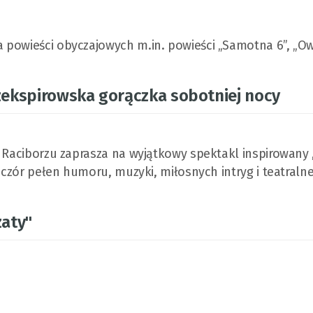
a powieści obyczajowych m.in. powieści „Samotna 6”, „
zekspirowska gorączka sobotniej nocy
w Raciborzu zaprasza na wyjątkowy spektakl inspirowan
eczór pełen humoru, muzyki, miłosnych intryg i teatralne
zaty"