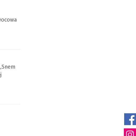
Owocowa
y „Snem
j