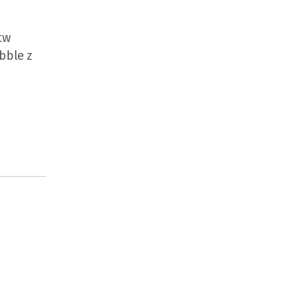
tw
bble z