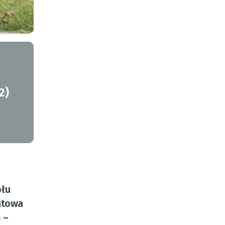
2)
ołu
iatowa
 –