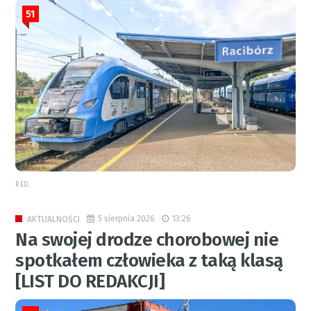
51
RED.
5 sierpnia 2026
13:26
AKTUALNOŚCI
Na swojej drodze chorobowej nie
spotkałem człowieka z taką klasą
[LIST DO REDAKCJI]