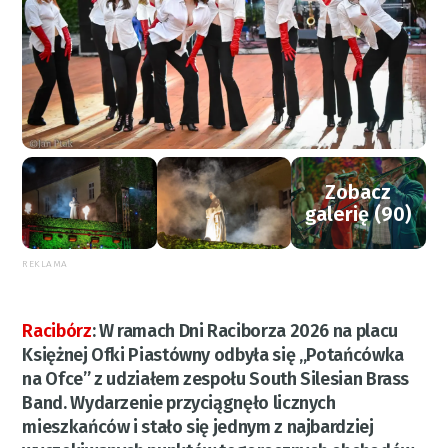
Zobacz
galerię (90)
REKLAMA
Racibórz
:
W ramach Dni Raciborza 2026 na placu
Księżnej Ofki Piastówny odbyła się „Potańcówka
na Ofce” z udziałem zespołu South Silesian Brass
Band. Wydarzenie przyciągnęło licznych
mieszkańców i stało się jednym z najbardziej