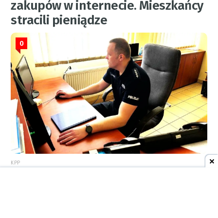
zakupów w internecie. Mieszkańcy
stracili pieniądze
0
KPP
6 sierpnia 2026
08:51
AKTUALNOŚCI
Komentarz do artykułu
Pustoszejący dworzec, odpływ