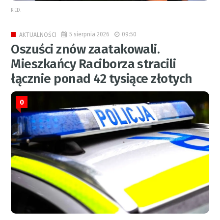
RED.
5 sierpnia 2026
09:50
AKTUALNOŚCI
Oszuści znów zaatakowali.
Mieszkańcy Raciborza stracili
łącznie ponad 42 tysiące złotych
0