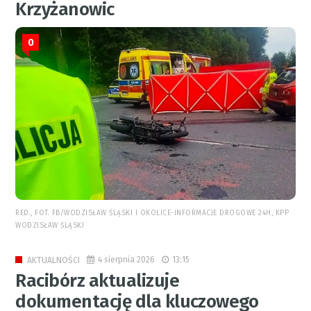
Krzyżanowic
0
RED., FOT. FB/WODZISŁAW ŚLĄSKI I OKOLICE-INFORMACJE DROGOWE 24H, KPP
WODZISŁAW ŚLĄSKI
4 sierpnia 2026
13:15
AKTUALNOŚCI
Racibórz aktualizuje
dokumentację dla kluczowego