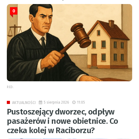
0
RED.
5 sierpnia 2026
11:05
AKTUALNOŚCI
Pustoszejący dworzec, odpływ
pasażerów i nowe obietnice. Co
czeka kolej w Raciborzu?