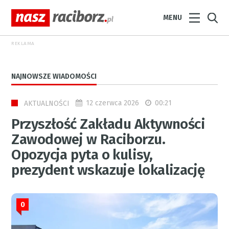
MENU
REKLAMA
NAJNOWSZE WIADOMOŚCI
12 czerwca 2026
00:21
AKTUALNOŚCI
Przyszłość Zakładu Aktywności
Zawodowej w Raciborzu.
Opozycja pyta o kulisy,
prezydent wskazuje lokalizację
0