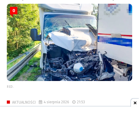
0
RED.
4 sierpnia 2026
21:53
AKTUALNOŚCI
Dożynki Powiatowo-Gminne 2026
w Kornowacu – święto plonów
Ziemi Raciborskiej