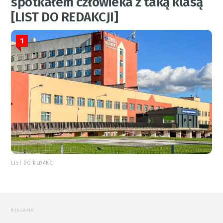
spotkałem człowieka z taką klasą
[LIST DO REDAKCJI]
1
LIST DO REDAKCJI
REKLAMA