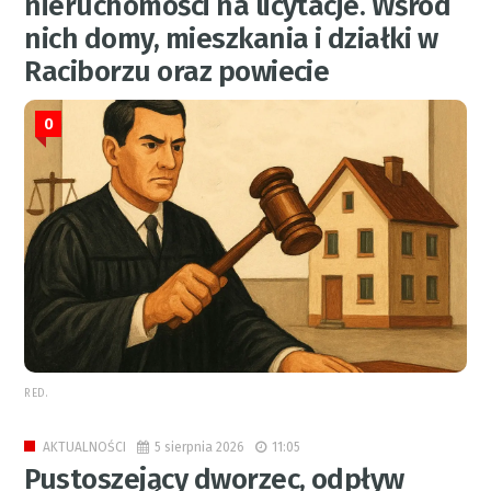
nieruchomości na licytacje. Wśród
nich domy, mieszkania i działki w
Raciborzu oraz powiecie
0
RED.
5 sierpnia 2026
11:05
AKTUALNOŚCI
Pustoszejący dworzec, odpływ