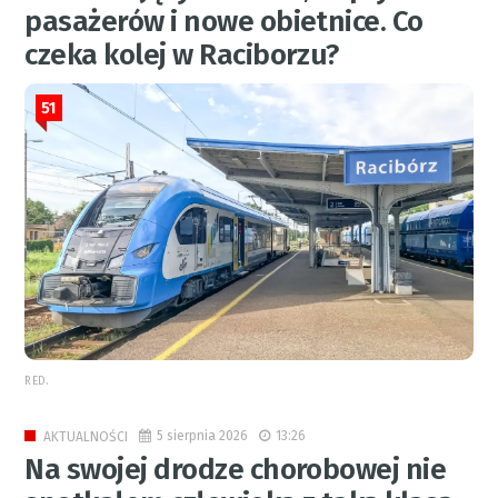
pasażerów i nowe obietnice. Co
czeka kolej w Raciborzu?
51
RED.
5 sierpnia 2026
13:26
AKTUALNOŚCI
Na swojej drodze chorobowej nie