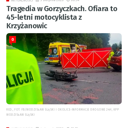
5 sierpnia 2026
08:34
AKTUALNOŚCI
Tragedia w Gorzyczkach. Ofiara to
45-letni motocyklista z
Krzyżanowic
0
RED., FOT. FB/WODZISŁAW ŚLĄSKI I OKOLICE-INFORMACJE DROGOWE 24H, KPP
WODZISŁAW ŚLĄSKI