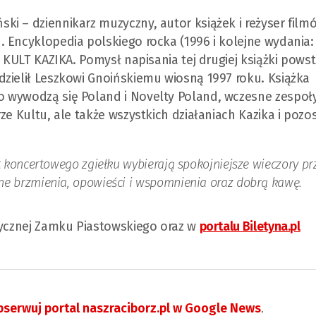
i – dziennikarz muzyczny, autor książek i reżyser film
 Encyklopedia polskiego rocka (1996 i kolejne wydania:
z KULT KAZIKA. Pomysł napisania tej drugiej książki powst
zielił Leszkowi Gnoińskiemu wiosną 1997 roku. Książka
 wywodzą się Poland i Novelty Poland, wczesne zespoły
ze Kultu, ale także wszystkich działaniach Kazika i pozo
t koncertowego zgiełku wybierają spokojniejsze wieczory pr
ne brzmienia, opowieści i wspomnienia oraz dobrą kawę.
tycznej Zamku Piastowskiego oraz w
portalu Biletyna.pl
serwuj portal naszraciborz.pl w Google News
.