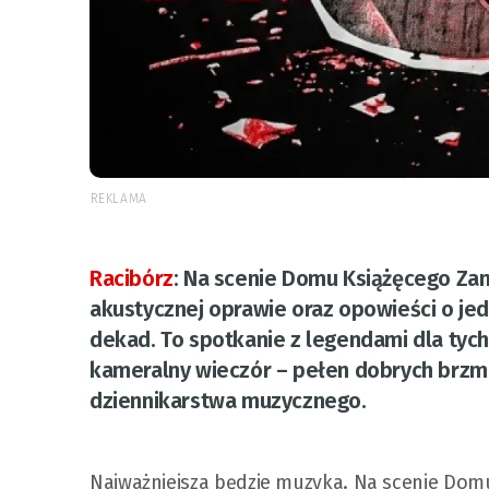
REKLAMA
Racibórz
:
Na scenie Domu Książęcego Zam
akustycznej oprawie oraz opowieści o jed
dekad. To spotkanie z legendami dla tyc
kameralny wieczór – pełen dobrych brzmi
dziennikarstwa muzycznego.
Najważniejsza będzie muzyka. Na scenie Domu 