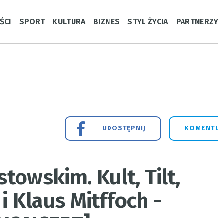
ŚCI
SPORT
KULTURA
BIZNES
STYL ŻYCIA
PARTNERZ
UDOSTĘPNIJ
KOMENTU
towskim. Kult, Tilt,
i Klaus Mitffoch -