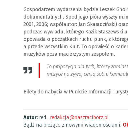
Gospodarzem wydarzenia będzie Leszek Gnoińsk
dokumentalnych. Spod jego pióra wyszły m.in.
2001, 2006; współautor: Jan Skaradziński) ora
podczas wywiadu, którego Kazik Staszewski ud
opowiada o początkach ruchu punk, z którego
a przede wszystkim Kult. To opowieść o karier
muzyków poza macierzystym zespołem.
To propozycja dla tych, którzy zamias
muzyce na żywo, cenią sobie kameral
Bilety do nabycia w Punkcie Informacji Turys
Autor:
red.,
redakcja@naszraciborz.pl
Bądź na bieżąco z nowymi wiadomościami.
Ob