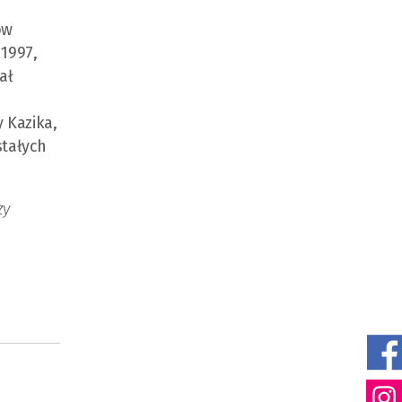
ów
 1997,
ał
 Kazika,
stałych
zy