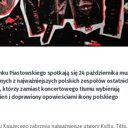
ku Piastowskiego spotkają się 24 października m
nych z najważniejszych polskich zespołów ostatnic
h, którzy zamiast koncertowego tłumu wybierają
eń i doprawiony opowieściami ikony polskiego
Książęcego zabrzmią najważniejsze utwory Kultu, Tiltu,