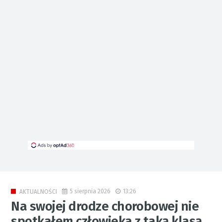
5 sierpnia 2026
13:26
AKTUALNOŚCI
Na swojej drodze chorobowej nie
spotkałem człowieka z taką klasą