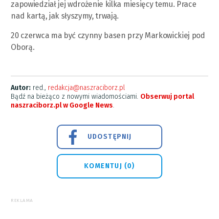
zapowiedział jej wdrożenie kilka miesięcy temu. Prace
nad kartą, jak słyszymy, trwają.
20 czerwca ma być czynny basen przy Markowickiej pod
Oborą.
Autor:
red.,
redakcja@naszraciborz.pl
Bądź na bieżąco z nowymi wiadomościami.
Obserwuj portal
naszraciborz.pl w Google News
.
UDOSTĘPNIJ
KOMENTUJ (0)
REKLAMA