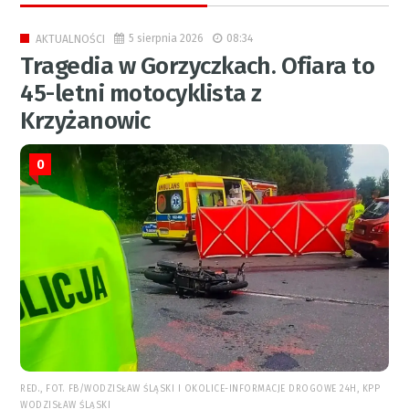
5 sierpnia 2026
08:34
AKTUALNOŚCI
Tragedia w Gorzyczkach. Ofiara to
45-letni motocyklista z
Krzyżanowic
0
RED., FOT. FB/WODZISŁAW ŚLĄSKI I OKOLICE-INFORMACJE DROGOWE 24H, KPP
WODZISŁAW ŚLĄSKI