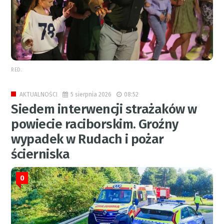
RED.
5 sierpnia 2026
08:52
AKTUALNOŚCI
Siedem interwencji strażaków w
powiecie raciborskim. Groźny
wypadek w Rudach i pożar
ścierniska
0