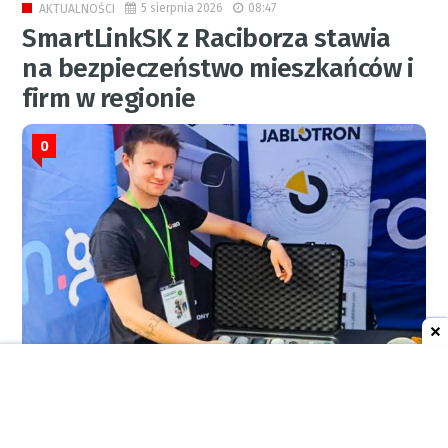
5 sierpnia 2026
08:47
AKTUALNOŚCI
SmartLinkSK z Raciborza stawia
na bezpieczeństwo mieszkańców i
firm w regionie
0
MATERIAŁ PARTNERA
4 sierpnia 2026
22:17
STRONY PARTNERSKIE