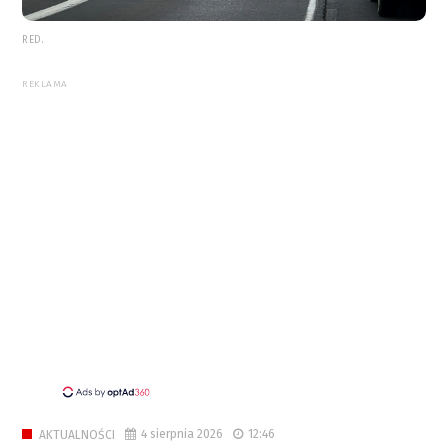
RED.
REKLAMA
4 sierpnia 2026
12:46
AKTUALNOŚCI