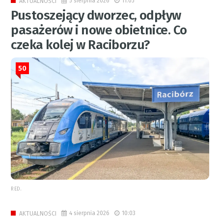
5 sierpnia 2026
11:05
AKTUALNOŚCI
Pustoszejący dworzec, odpływ
pasażerów i nowe obietnice. Co
czeka kolej w Raciborzu?
50
RED.
4 sierpnia 2026
10:03
AKTUALNOŚCI