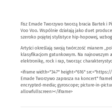
Fisz Emade Tworzywo tworzą bracia Bartek i Pi
Voo Voo. Wspólnie działają jako duet produce
szeroko pojętej stylistyce hip-hopowej, wzb
Artyści określają swoją twórczość mianem „p
klasyfikacjom gatunkowym. Na najnowszym alb
elektronikę, rock i rap, tworząc charakteryst
<iframe width="347" height="616" src="https
Emade Tworzywo zaprasza na koncert" framebo
encrypted-media; gyroscope; picture-in-pictur
allowfullscreen></iframe>