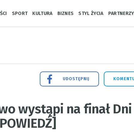
ŚCI
SPORT
KULTURA
BIZNES
STYL ŻYCIA
PARTNERZ
UDOSTĘPNIJ
KOMENTU
o wystąpi na finał Dni
APOWIEDŹ]