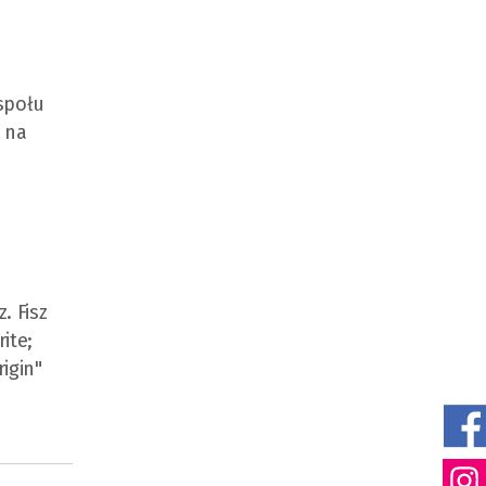
espołu
 na
. Fisz
ite;
igin"