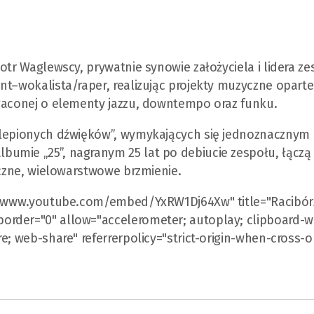
otr Waglewscy, prywatnie synowie założyciela i lidera z
nt–wokalista/raper, realizując projekty muzyczne oparte
ogaconej o elementy jazzu, downtempo oraz funku.
olepionych dźwięków”, wymykających się jednoznacznym
umie „25”, nagranym 25 lat po debiucie zespołu, łączą
yczne, wielowarstwowe brzmienie.
://www.youtube.com/embed/YxRW1Dj64Xw" title="Racibórz
rder="0" allow="accelerometer; autoplay; clipboard-wr
e; web-share" referrerpolicy="strict-origin-when-cross-or