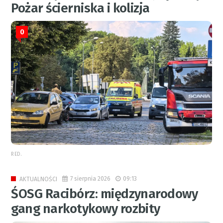
Pożar ścierniska i kolizja
0
RED.
7 sierpnia 2026
09:13
AKTUALNOŚCI
ŚOSG Racibórz: międzynarodowy
gang narkotykowy rozbity