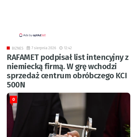
7 sierpnia 2026
12:42
BIZNES
RAFAMET podpisał list intencyjny z
niemiecką firmą. W grę wchodzi
sprzedaż centrum obróbczego KCI
500N
0