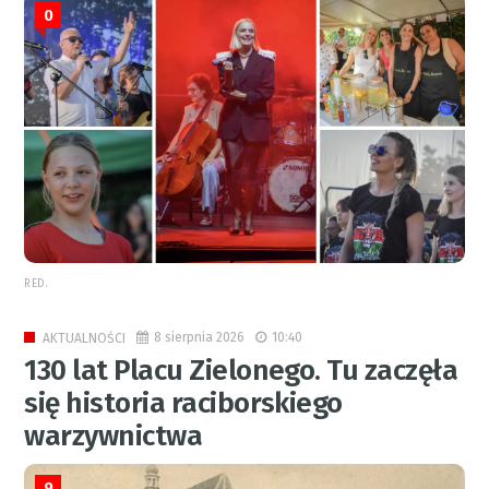
0
RED.
8 sierpnia 2026
10:40
AKTUALNOŚCI
130 lat Placu Zielonego. Tu zaczęła
się historia raciborskiego
warzywnictwa
9