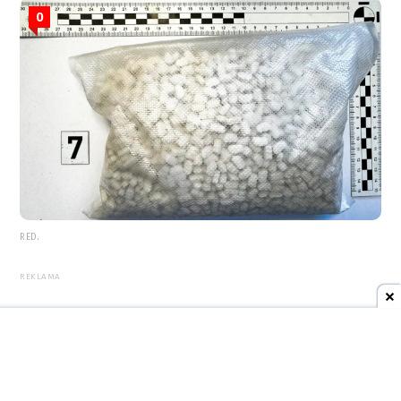
0
RED.
REKLAMA