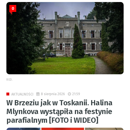
0
RED.
8 sierpnia 2026
21:59
AKTUALNOŚCI
W Brzeziu jak w Toskanii. Halina
Mlynkova wystąpiła na festynie
parafialnym [FOTO i WIDEO]