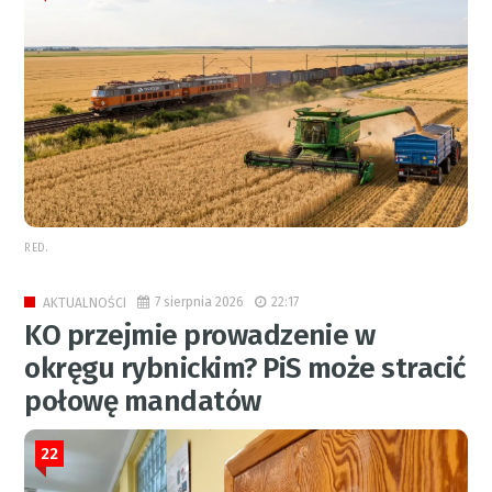
RED.
7 sierpnia 2026
22:17
AKTUALNOŚCI
KO przejmie prowadzenie w
okręgu rybnickim? PiS może stracić
połowę mandatów
22