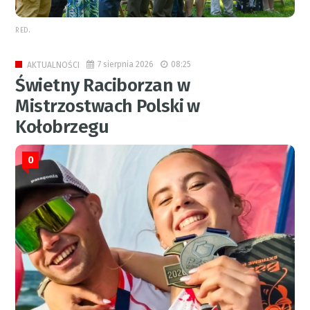
RED.
7 sierpnia 2026
08:25
AKTUALNOŚCI
Świetny Raciborzan w
Mistrzostwach Polski w
Kołobrzegu
0