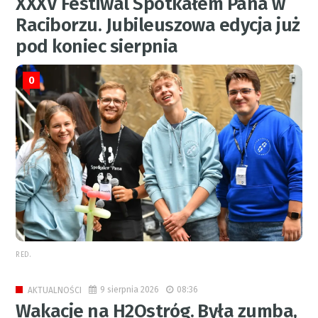
XXXV Festiwal Spotkałem Pana w
Raciborzu. Jubileuszowa edycja już
pod koniec sierpnia
0
RED.
9 sierpnia 2026
08:36
AKTUALNOŚCI
Wakacje na H2Ostróg. Była zumba,