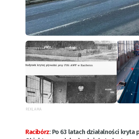
REKLAMA
Racibórz
:
Po 63 latach działalności kryt