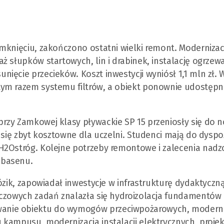
mknięciu, zakończono ostatni wielki remont. Modernizac
ż słupków startowych, lin i drabinek, instalację ogrzew
ięcie przecieków. Koszt inwestycji wyniósł 1,1 mln zł. 
tym razem systemu filtrów, a obiekt ponownie udostęp
rzy Zamkowej klasy pływackie SP 15 przeniosły się do 
 się zbyt kosztowne dla uczelni. Studenci mają do dyspoz
H2Ostróg. Kolejne potrzeby remontowe i zalecenia nadz
 basenu.
ózik, zapowiadał inwestycje w infrastrukturę dydaktyczną
uczowych zadań znalazła się hydroizolacja fundamentów
anie obiektu do wymogów przeciwpożarowych, moderni
kampusu, modernizacja instalacji elektrycznych, projek