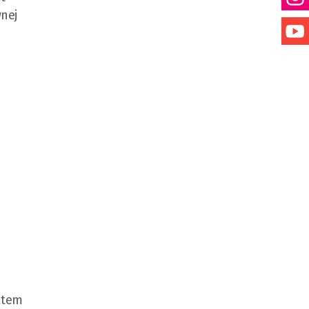
nej
ktem