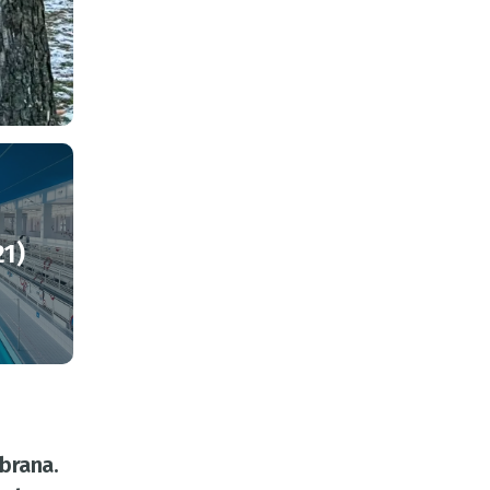
21)
brana.