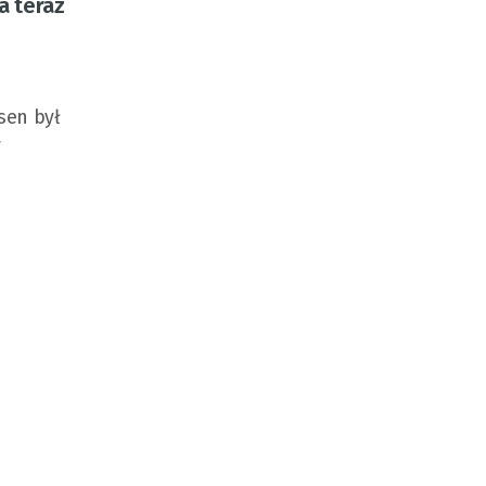
a teraz
sen był
y