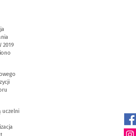
ja
ania
W 2019
niono
nowego
ycji
oru
 uczelni
zacja
t