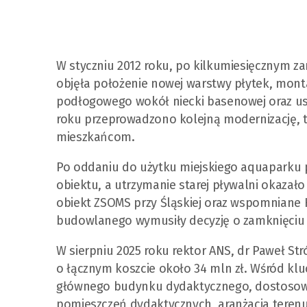
W styczniu 2012 roku, po kilkumiesięcznym za
objęła położenie nowej warstwy płytek, monta
podłogowego wokół niecki basenowej oraz usun
roku przeprowadzono kolejną modernizację, 
mieszkańcom.
Po oddaniu do użytku miejskiego aquaparku p
obiektu, a utrzymanie starej pływalni okazało
obiekt ZSOMS przy Śląskiej oraz wspomniane 
budowlanego wymusiły decyzję o zamknięciu
W sierpniu 2025 roku rektor ANS, dr Paweł Str
o łącznym koszcie około 34 mln zł. Wśród kl
głównego budynku dydaktycznego, dostosow
pomieszczeń dydaktycznych, aranżacja terenu 