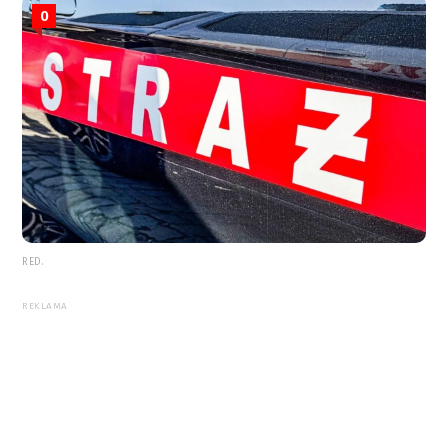
0
RED.
REKLAMA