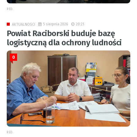
RED.
5 sierpnia 2026
20:21
AKTUALNOŚCI
Powiat Raciborski buduje bazę
logistyczną dla ochrony ludności
0
RED.