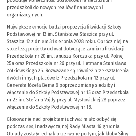
powoduje konieczność dostosowania sieci szkół i
przedszkoli do nowych realiów finansowych i
organizacyjnych.
Największe emocje budzi propozycja likwidacji Szkoły
Podstawowej nr 13 im. Stanisława Staszica przy ul.
Staszica 12 z dniem 31 sierpnia 2028 roku. Oprócz niej na
stole leżą projekty uchwał dotyczące zamiaru likwidacji
Przedszkola nr 20 im. Janusza Korczaka przy ul. Polnej
25a oraz Przedszkola nr 26 przy ul. Hetmana Stanisława
Żółkiewskiego 26. Rozważane są również przekształcenia
dwóch innych placówek: Przedszkola nr 12 przy ul.
Generała Józefa Bema 6 poprzez zmianę siedziby i
włączenie do Szkoły Podstawowej nr 15 oraz Przedszkola
nr 23 im. Stefana Vajdy przy ul. Mysłowickiej 28 poprzez
włączenie do Szkoły Podstawowej nr 18.
Głosowanie nad projektami uchwał miało odbyć się
podczas sesji nadzwyczajnej Rady Miasta 16 grudnia.
Obrady zostały jednak przerwane po tym, jak kluby Silny