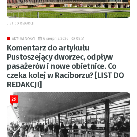
LIST DO REDAKCJI
6 sierpnia 2026
08:51
AKTUALNOŚCI
Komentarz do artykułu
Pustoszejący dworzec, odpływ
pasażerów i nowe obietnice. Co
czeka kolej w Raciborzu? [LIST DO
REDAKCJI]
29