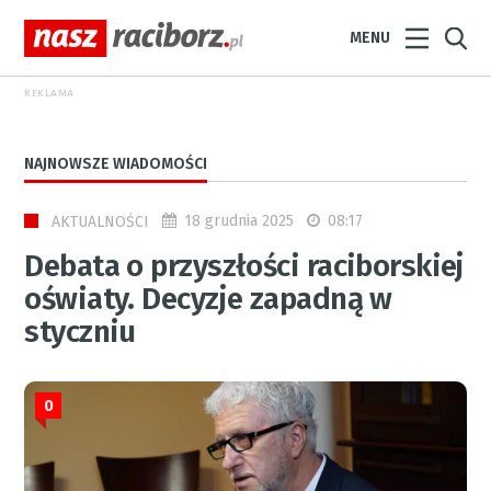
MENU
REKLAMA
NAJNOWSZE WIADOMOŚCI
18 grudnia 2025
08:17
AKTUALNOŚCI
Debata o przyszłości raciborskiej
oświaty. Decyzje zapadną w
styczniu
0