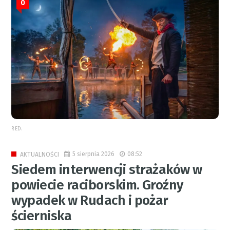
0
RED.
5 sierpnia 2026
08:52
AKTUALNOŚCI
Siedem interwencji strażaków w
powiecie raciborskim. Groźny
wypadek w Rudach i pożar
ścierniska