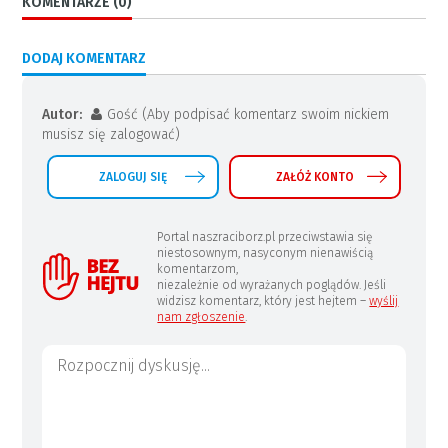
KOMENTARZE (0)
DODAJ KOMENTARZ
Autor:
Gość (Aby podpisać komentarz swoim nickiem
musisz się zalogować)
ZALOGUJ SIĘ
ZAŁÓŻ KONTO
Portal naszraciborz.pl przeciwstawia się
niestosownym, nasyconym nienawiścią
komentarzom,
niezależnie od wyrażanych poglądów. Jeśli
widzisz komentarz, który jest hejtem –
wyślij
nam zgłoszenie
.