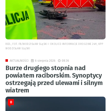
RED., FOT. FB/WODZISŁAW ŚLĄSKI I OKOLICE-INFORMACJE DROGOWE 24H, KPP
WODZISŁAW ŚLĄSKI
6 sierpnia 2026
08:36
AKTUALNOŚCI
Burze drugiego stopnia nad
powiatem raciborskim. Synoptycy
ostrzegają przed ulewami i silnym
wiatrem
0