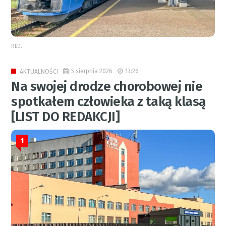
RED.
5 sierpnia 2026
13:26
AKTUALNOŚCI
Na swojej drodze chorobowej nie
spotkałem człowieka z taką klasą
[LIST DO REDAKCJI]
1