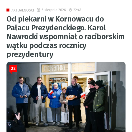
6 sierpnia 2026
22:43
AKTUALNOŚCI
Od piekarni w Kornowacu do
Pałacu Prezydenckiego. Karol
Nawrocki wspomniał o raciborskim
wątku podczas rocznicy
prezydentury
22