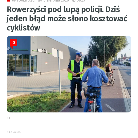
6 sierpnia 2026
08:27
AKTUALNOŚCI
Rowerzyści pod lupą policji. Dziś
jeden błąd może słono kosztować
cyklistów
0
RED.
REKLAMA