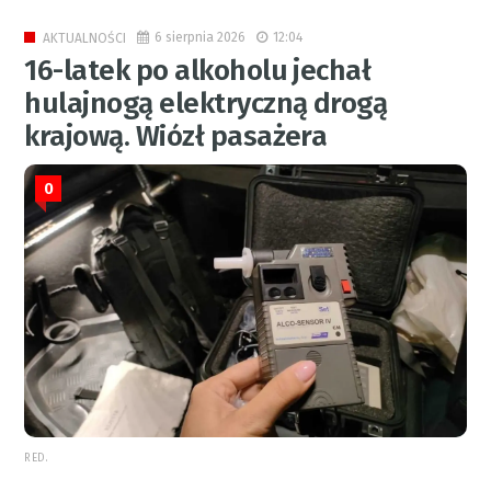
6 sierpnia 2026
12:04
AKTUALNOŚCI
16-latek po alkoholu jechał
hulajnogą elektryczną drogą
krajową. Wiózł pasażera
0
RED.